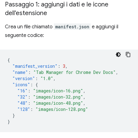
Passaggio 1: aggiungi i dati e le icone
dell'estensione
Crea un file chiamato
manifest.json
e aggiungi il
seguente codice:
{
"manifest_version"
:
3
,
"name"
:
"Tab Manager for Chrome Dev Docs"
,
"version"
:
"1.0"
,
"icons"
:
{
"16"
:
"images/icon-16.png"
,
"32"
:
"images/icon-32.png"
,
"48"
:
"images/icon-48.png"
,
"128"
:
"images/icon-128.png"
}
}