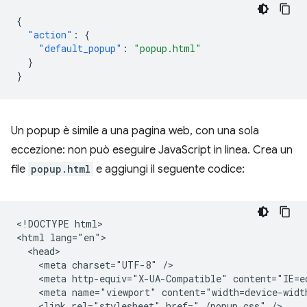
{
"action"
:
{
"default_popup"
:
"popup.html"
}
}
Un popup è simile a una pagina web, con una sola
eccezione: non può eseguire JavaScript in linea. Crea un
file
popup.html
e aggiungi il seguente codice:
<!DOCTYPE html>

<html lang="en">

  <head>

    <meta charset="UTF-8" />

    <meta http-equiv="X-UA-Compatible" content="IE=ed
    <meta name="viewport" content="width=device-width
    <link rel="stylesheet" href="./popup.css" />
