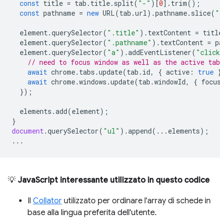
const
title
=
tab
.
title
.
split
(
"-"
)[
0
].
trim
();
const
pathname
=
new
URL
(
tab
.
url
).
pathname
.
slice
(
"
element
.
querySelector
(
".title"
).
textContent
=
titl
element
.
querySelector
(
".pathname"
).
textContent
=
p
element
.
querySelector
(
"a"
).
addEventListener
(
"clic
// need to focus window as well as the active tab
await
chrome
.
tabs
.
update
(
tab
.
id
,
{
active
:
true
await
chrome
.
windows
.
update
(
tab
.
windowId
,
{
focu
});
elements
.
add
(
element
);
}
document
.
querySelector
(
"ul"
).
append
(...
elements
);
...
💡
JavaScript interessante utilizzato in questo codice
Il
Collator
utilizzato per ordinare l'array di schede in
base alla lingua preferita dell'utente.