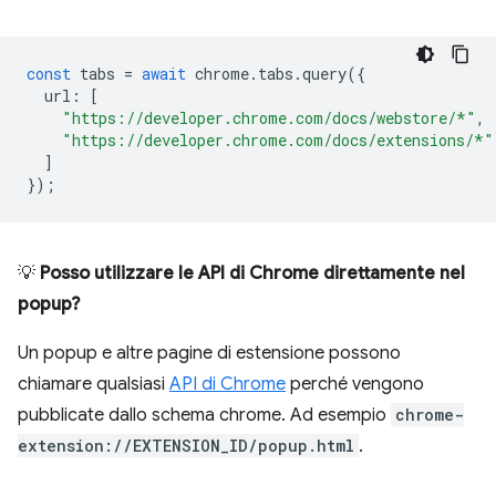
const
tabs
=
await
chrome
.
tabs
.
query
({
url
:
[
"https://developer.chrome.com/docs/webstore/*"
,
"https://developer.chrome.com/docs/extensions/*"
]
});
💡
Posso utilizzare le API di Chrome direttamente nel
popup?
Un popup e altre pagine di estensione possono
chiamare qualsiasi
API di Chrome
perché vengono
pubblicate dallo schema chrome. Ad esempio
chrome-
extension://EXTENSION_ID/popup.html
.