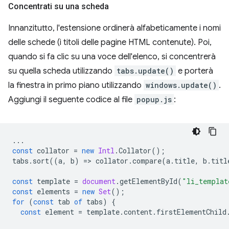
Concentrati su una scheda
Innanzitutto, l'estensione ordinerà alfabeticamente i nomi
delle schede (i titoli delle pagine HTML contenute). Poi,
quando si fa clic su una voce dell'elenco, si concentrerà
su quella scheda utilizzando
tabs.update()
e porterà
la finestra in primo piano utilizzando
windows.update()
.
Aggiungi il seguente codice al file
popup.js
:
...
const
collator
=
new
Intl
.
Collator
();
tabs
.
sort
((
a
,
b
)
=
>
collator
.
compare
(
a
.
title
,
b
.
titl
const
template
=
document
.
getElementById
(
"li_templat
const
elements
=
new
Set
();
for
(
const
tab
of
tabs
)
{
const
element
=
template
.
content
.
firstElementChild