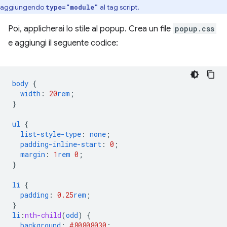
aggiungendo
al tag script.
type="module"
Poi, applicherai lo stile al popup. Crea un file
popup.css
e aggiungi il seguente codice:
body
{
width
:
20
rem
;
}
ul
{
list-style-type
:
none
;
padding-inline-start
:
0
;
margin
:
1
rem
0
;
}
li
{
padding
:
0.25
rem
;
}
li
:
nth-child
(
odd
)
{
background
:
#808080
30
;