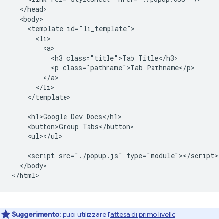
  </head>

  <body>

    <template id="li_template">

      <li>

        <a>

          <h3 class="title">Tab Title</h3>

          <p class="pathname">Tab Pathname</p>

        </a>

      </li>

    </template>

    <h1>Google Dev Docs</h1>

    <button>Group Tabs</button>

    <ul></ul>

    <script src="./popup.js" type="module"></script>

  </body>

Suggerimento
: puoi utilizzare l'
attesa di primo livello