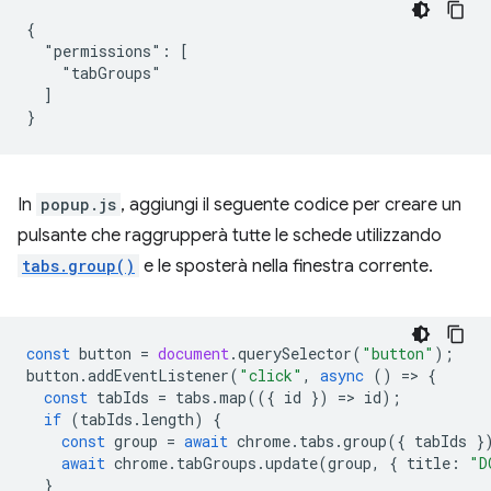
{

  "permissions": [

    "tabGroups"

  ]

In
popup.js
, aggiungi il seguente codice per creare un
pulsante che raggrupperà tutte le schede utilizzando
tabs.group()
e le sposterà nella finestra corrente.
const
button
=
document
.
querySelector
(
"button"
);
button
.
addEventListener
(
"click"
,
async
()
=
>
{
const
tabIds
=
tabs
.
map
(({
id
})
=
>
id
);
if
(
tabIds
.
length
)
{
const
group
=
await
chrome
.
tabs
.
group
({
tabIds
}
await
chrome
.
tabGroups
.
update
(
group
,
{
title
:
"D
}