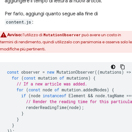
aggiungere il tempo di lettura ai nuovi articoli.
Per farlo, aggiungi quanto segue alla fine di
content.js
:
Avviso:
l'utilizzo di
può avere un costo in
MutationObserver
termini di rendimento, quindi utilizzalo con parsimonia e osserva solo le
modifiche più pertinenti.
const
observer
=
new
MutationObserver
((
mutations
)
=
>
for
(
const
mutation
of
mutations
)
{
// If a new article was added.
for
(
const
node
of
mutation
.
addedNodes
)
{
if
(
node
instanceof
Element
 && 
node
.
tagName
==
// Render the reading time for this particul
renderReadingTime
(
node
);
}
}
}
});