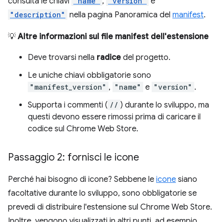
consulta le chiavi
"name"
,
"version"
e
"description"
nella pagina Panoramica del
manifest
.
💡
Altre informazioni sul file manifest dell'estensione
Deve trovarsi nella
radice
del progetto.
Le uniche chiavi obbligatorie sono
"manifest_version"
,
"name"
e
"version"
.
Supporta i commenti (
//
) durante lo sviluppo, ma
questi devono essere rimossi prima di caricare il
codice sul Chrome Web Store.
Passaggio 2: fornisci le icone
Perché hai bisogno di icone? Sebbene le
icone
siano
facoltative durante lo sviluppo, sono obbligatorie se
prevedi di distribuire l'estensione sul Chrome Web Store.
Inoltre, vengono visualizzati in altri punti, ad esempio