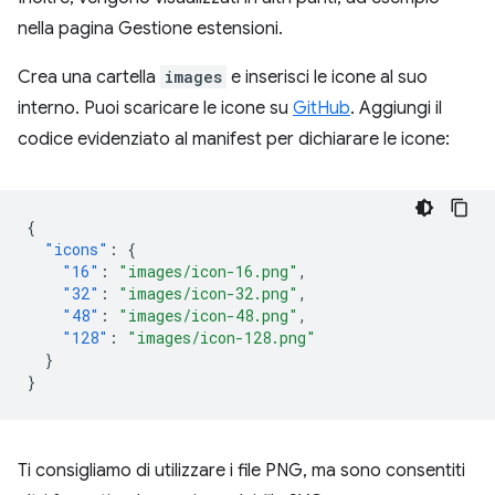
nella pagina Gestione estensioni.
Crea una cartella
images
e inserisci le icone al suo
interno. Puoi scaricare le icone su
GitHub
. Aggiungi il
codice evidenziato al manifest per dichiarare le icone:
{
"icons"
:
{
"16"
:
"images/icon-16.png"
,
"32"
:
"images/icon-32.png"
,
"48"
:
"images/icon-48.png"
,
"128"
:
"images/icon-128.png"
}
}
Ti consigliamo di utilizzare i file PNG, ma sono consentiti