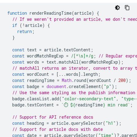
function
renderReadingTime
(
article
)
{
// If we weren't provided an article, we don't nee
if
(
!
article
)
{
return
;
}
const
text
=
article
.
textContent
;
const
wordMatchRegExp
=
/[^\s]+/g
;
// Regular expr
const
words
=
text
.
matchAll
(
wordMatchRegExp
);
// matchAll returns an iterator, convert to array 
const
wordCount
=
[...
words
].
length
;
const
readingTime
=
Math
.
round
(
wordCount
/
200
);
const
badge
=
document
.
createElement
(
"p"
);
// Use the same styling as the publish information
badge
.
classList
.
add
(
"color-secondary-text"
,
"type-
badge
.
textContent
=
`⏱️ 
${
readingTime
}
 min read`
;
// Support for API reference docs
const
heading
=
article
.
querySelector
(
"h1"
);
// Support for article docs with date
const
date
=
article
.
querySelector
(
"time"
)
?
.
parent