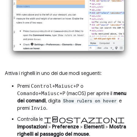
Attiva i righelli in uno dei due modi seguenti:
Premi
Control
+
Maiusc
+
P
o
Comando
+
Maiusc
+
P
(macOS) per aprire il
menu
dei comandi
, digita
Show rulers on hover
e
premi
Invio
.
impostazioni
Controlla le
Impostazioni
>
Preferenze
>
Elementi
>
Mostra
righelli al passaggio del mouse
.