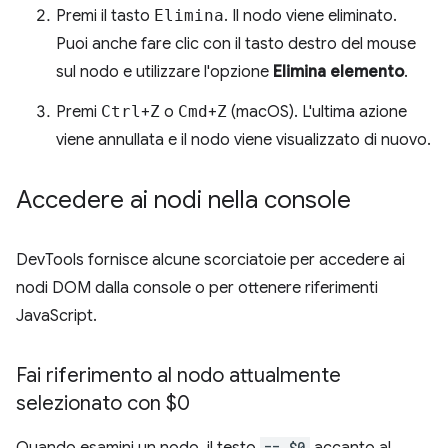
Premi il tasto
Elimina
. Il nodo viene eliminato.
Puoi anche fare clic con il tasto destro del mouse
sul nodo e utilizzare l'opzione
Elimina elemento
.
Premi
Ctrl
+
Z
o
Cmd
+
Z
(macOS). L'ultima azione
viene annullata e il nodo viene visualizzato di nuovo.
Accedere ai nodi nella console
DevTools fornisce alcune scorciatoie per accedere ai
nodi DOM dalla console o per ottenere riferimenti
JavaScript.
Fai riferimento al nodo attualmente
selezionato con $0
Quando esamini un nodo, il testo
== $0
accanto al