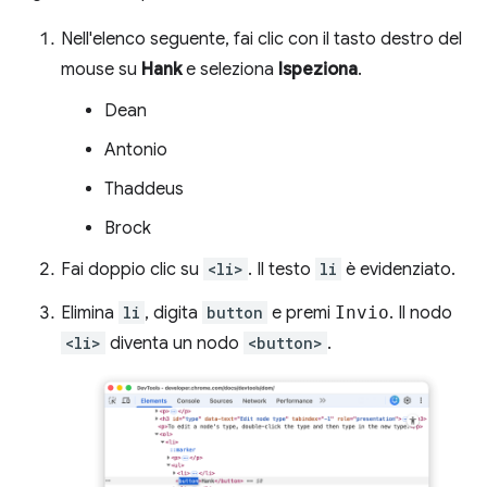
Nell'elenco seguente, fai clic con il tasto destro del
mouse su
Hank
e seleziona
Ispeziona
.
Dean
Antonio
Thaddeus
Brock
Fai doppio clic su
<li>
. Il testo
li
è evidenziato.
Elimina
li
, digita
button
e premi
Invio
. Il nodo
<li>
diventa un nodo
<button>
.