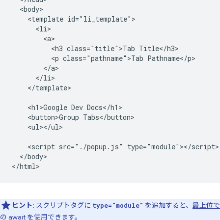
  <body>

    <template id="li_template">

      <li>

        <a>

          <h3 class="title">Tab Title</h3>

          <p class="pathname">Tab Pathname</p>

        </a>

      </li>

    </template>

    <h1>Google Dev Docs</h1>

    <button>Group Tabs</button>

    <ul></ul>

    <script src="./popup.js" type="module"></script>

  </body>

ヒント
: スクリプトタグに
を追加すると、
最上位で
type="module"
の await
を使用できます。