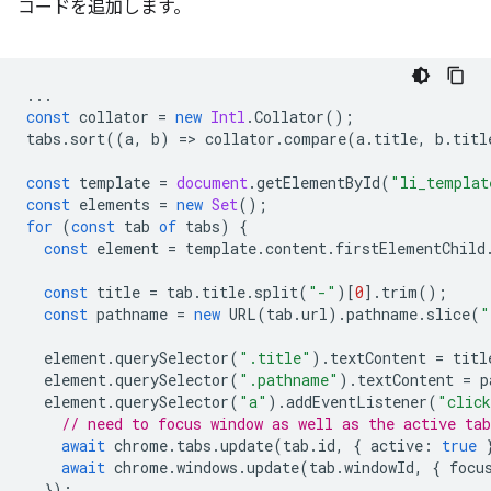
コードを追加します。
...
const
collator
=
new
Intl
.
Collator
();
tabs
.
sort
((
a
,
b
)
=
>
collator
.
compare
(
a
.
title
,
b
.
titl
const
template
=
document
.
getElementById
(
"li_templat
const
elements
=
new
Set
();
for
(
const
tab
of
tabs
)
{
const
element
=
template
.
content
.
firstElementChild
const
title
=
tab
.
title
.
split
(
"-"
)[
0
].
trim
();
const
pathname
=
new
URL
(
tab
.
url
).
pathname
.
slice
(
"
element
.
querySelector
(
".title"
).
textContent
=
titl
element
.
querySelector
(
".pathname"
).
textContent
=
p
element
.
querySelector
(
"a"
).
addEventListener
(
"clic
// need to focus window as well as the active tab
await
chrome
.
tabs
.
update
(
tab
.
id
,
{
active
:
true
await
chrome
.
windows
.
update
(
tab
.
windowId
,
{
focu
});