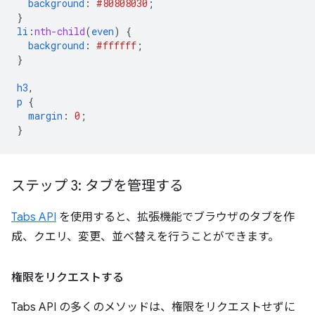
background
:
#808080
30
;
}
li
:
nth-child
(
even
)
{
background
:
#ffffff
;
}
h3
,
p
{
margin
:
0
;
}
ステップ 3: タブを管理する
Tabs API
を使用すると、拡張機能でブラウザのタブを作
成、クエリ、変更、並べ替えを行うことができます。
権限をリクエストする
Tabs API の多くのメソッドは、権限をリクエストせずに