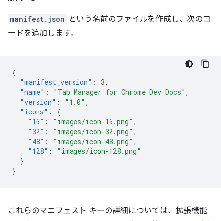
manifest.json
という名前のファイルを作成し、次のコ
ードを追加します。
{
"manifest_version"
:
3
,
"name"
:
"Tab Manager for Chrome Dev Docs"
,
"version"
:
"1.0"
,
"icons"
:
{
"16"
:
"images/icon-16.png"
,
"32"
:
"images/icon-32.png"
,
"48"
:
"images/icon-48.png"
,
"128"
:
"images/icon-128.png"
}
}
これらのマニフェスト キーの詳細については、拡張機能