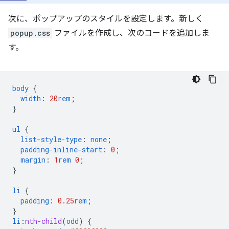
次に、ポップアップのスタイルを設定します。新しく
popup.css
ファイルを作成し、次のコードを追加しま
す。
body
{
width
:
20
rem
;
}
ul
{
list-style-type
:
none
;
padding-inline-start
:
0
;
margin
:
1
rem
0
;
}
li
{
padding
:
0.25
rem
;
}
li
:
nth-child
(
odd
)
{