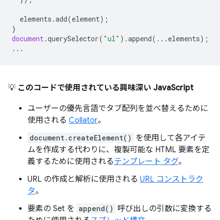
elements
.
add
(
element
);
}
document
.
querySelector
(
"ul"
).
append
(...
elements
);
...
💡
このコードで使用されている興味深い JavaScript
ユーザーの優先言語でタブ配列を並べ替えるために
使用される
Collator
。
document.createElement()
を使用して各アイテ
ムを作成する代わりに、複製可能な HTML 要素を定
義するために使用される
テンプレート タグ
。
URL の作成と解析に使用される
URL コンストラク
タ
。
要素の Set を
append()
呼び出しの引数に変換する