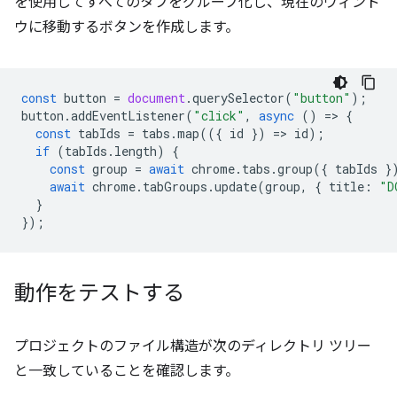
を使用してすべてのタブをグループ化し、現在のウィンド
ウに移動するボタンを作成します。
const
button
=
document
.
querySelector
(
"button"
);
button
.
addEventListener
(
"click"
,
async
()
=
>
{
const
tabIds
=
tabs
.
map
(({
id
})
=
>
id
);
if
(
tabIds
.
length
)
{
const
group
=
await
chrome
.
tabs
.
group
({
tabIds
}
await
chrome
.
tabGroups
.
update
(
group
,
{
title
:
"D
}
});
動作をテストする
プロジェクトのファイル構造が次のディレクトリ ツリー
と一致していることを確認します。