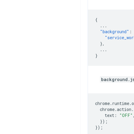
{
...
"background"
:
"service_wor
},
...
}
background.j
chrome
.
runtime
.
o
chrome
.
action
.
text
:
"OFF"
});
});