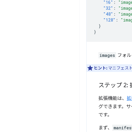
"16"
:
"imag
"32"
:
"imag
"48"
:
"imag
"128"
:
"ima
}
}
images
フォル
ヒント:
マニフェスト
ステップ 2
拡張機能は、
拡
グできます。サー
です。
まず、
manifes