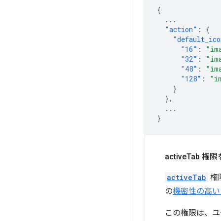
{
...
"action"
:
{
"default_ico
"16"
:
"im
"32"
:
"im
"48"
:
"im
"128"
:
"i
}
},
...
}
active
Tab 
activeTab
権
の
機密性の高い
この権限は、ユ