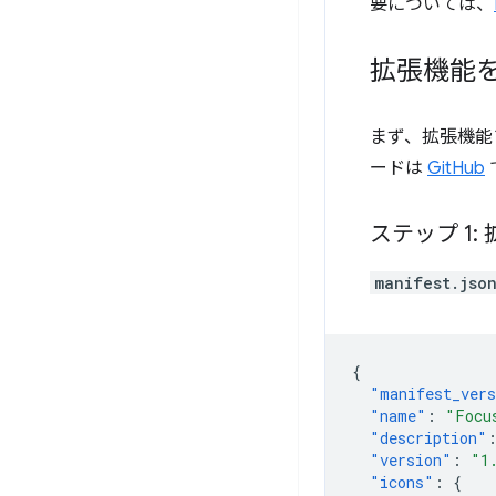
要については、
拡張機能
まず、拡張機能
ードは
GitHub
ステップ 1
manifest.jso
{
"manifest_ver
"name"
:
"Focu
"description"
"version"
:
"1
"icons"
:
{