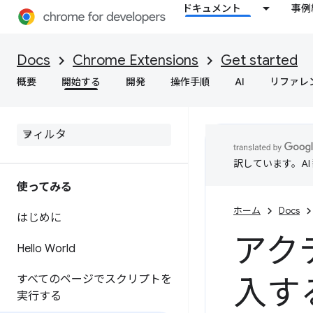
ドキュメント
事例
Docs
Chrome Extensions
Get started
概要
開始する
開発
操作手順
AI
リファレ
訳しています。A
使ってみる
ホーム
Docs
はじめに
アク
Hello World
すべてのページでスクリプトを
入す
実行する