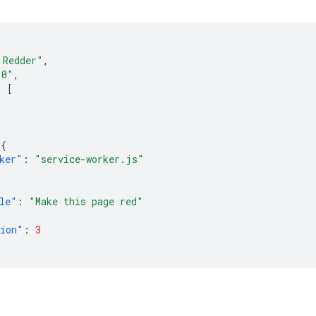
 Redder"
,
.0"
,
:
[
,
{
ker"
:
"service-worker.js"
le"
:
"Make this page red"
sion"
:
3