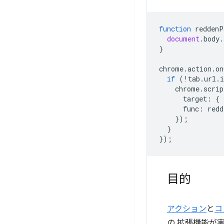
function
reddenP
document
.
body
.
}
chrome
.
action
.
on
if
(
!
tab
.
url
.
i
chrome
.
scrip
target
:
{
func
:
redd
});
}
});
目的
アクション
と
コ
の 拡張機能が