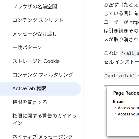
び出す
（たと
ブラウザの名前空間
している間に有
コンテンツ スクリプト
ユーザーが http
は引き続きそのペー
メッセージ受け渡し
スが取り消され
一致パターン
これは
"<all_
ストレージと Cookie
せん
インストー
コンテンツ フィルタリング
"activeTab"
Active
Tab 権限
権限を宣言する
権限に関する警告のガイドラ
イン
ネイティブ メッセージング