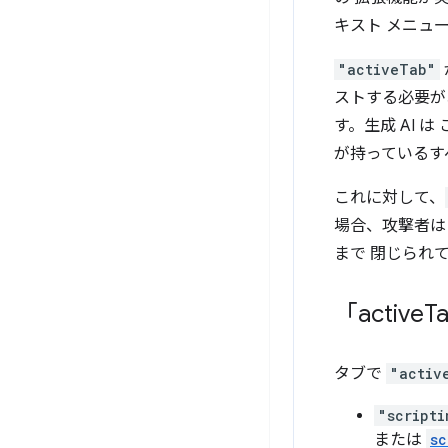
キスト メニュ
"activeTab"
ストする必要が
す。生成 AI
が持っているす
これに対して、
場合、攻撃者は
まで 閉じられ
「active
T
タブで
"activ
"scripti
または
sc