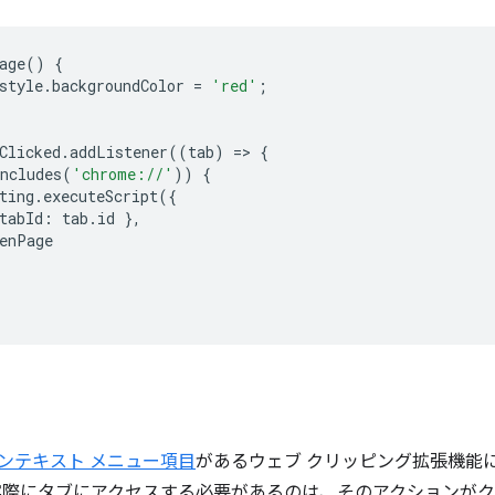
age
()
{
style
.
backgroundColor
=
'red'
;
Clicked
.
addListener
((
tab
)
=
>
{
ncludes
(
'chrome://'
))
{
ting
.
executeScript
({
tabId
:
tab
.
id
},
enPage
ンテキスト メニュー項目
があるウェブ クリッピング拡張機能
実際にタブにアクセスする必要があるのは、そのアクションがク