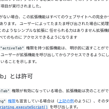
ー項目が実行されました。
がない場合、この拡張機能はすべてのウェブサイトへの完全か
あります。 ユーザーによってたまたま呼び出された場合に処
 は このようなシンプルな拡張に 任せられる力はありません拡張
べてのものに アクセスできるようになります
"activeTab"
権限を持つ拡張機能は、 明示的に返すことが
 ユーザーが拡張機能を呼び出してからアクセスできるように
ていることを示します。
ab」とは許可
eTab"
権限が有効になっている場合、拡張機能は次のことがで
ng"
権限
も宣言している場合は（
上記の例
のように）、その
ripting.executeScript()
を呼び出します。