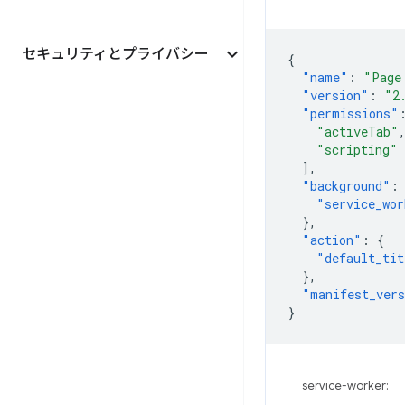
セキュリティとプライバシー
{
"name"
:
"Page
"version"
:
"2
"permissions"
"activeTab"
"scripting"
],
"background"
:
"service_wor
},
"action"
:
{
"default_tit
},
"manifest_ver
}
service-worker: