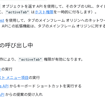
オブジェクトを返す API を使用して、そのタブの URL、
に、
"activeTab"
は
ホスト権限
を一時的に付与します）。
st
を使用して、タブのメインフレーム オリジンへのネットワ
。 APIこの拡張機能は、タブのメインフレーム オリジンに対
b の呼び出し中
作により、
"activeTab"
権限が有効になります。
ン
の実行
スト メニュー項目
の実行
 API
からキーボード ショートカットを実行する
API
からの提案の受け入れ