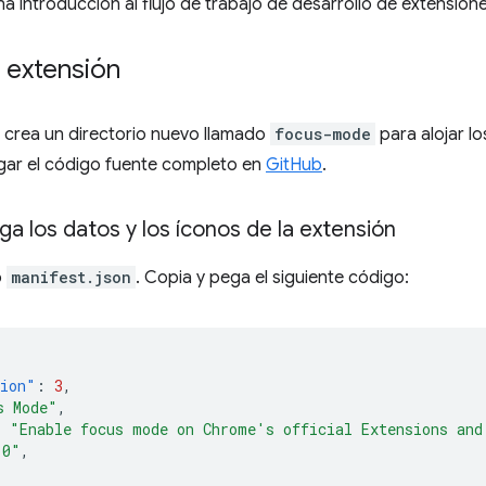
a introducción al flujo de trabajo de desarrollo de extensione
 extensión
 crea un directorio nuevo llamado
focus-mode
para alojar lo
ar el código fuente completo en
GitHub
.
ga los datos y los íconos de la extensión
o
manifest.json
. Copia y pega el siguiente código:
sion"
:
3
,
s Mode"
,
:
"Enable focus mode on Chrome's official Extensions and
.0"
,