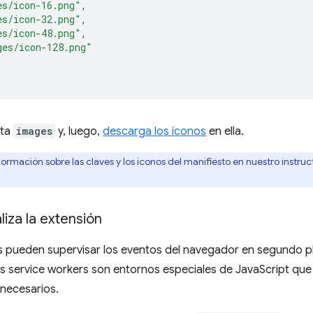
es/icon-16.png"
,
es/icon-32.png"
,
es/icon-48.png"
,
ges/icon-128.png"
eta
images
y, luego,
descarga los íconos
en ella.
rmación sobre las claves y los íconos del manifiesto en nuestro instruc
aliza la extensión
s pueden supervisar los eventos del navegador en segundo p
os service workers son entornos especiales de JavaScript que 
necesarios.