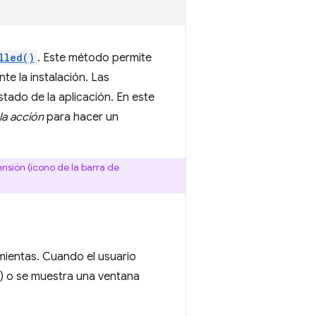
lled()
. Este método permite
te la instalación. Las
tado de la aplicación. En este
 la acción
para hacer un
nsión (ícono de la barra de
amientas. Cuando el usuario
o) o se muestra una ventana