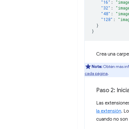
"16"
:
"imag
"32"
:
"imag
"48"
:
"imag
"128"
:
"ima
}
}
Crea una carp
Nota:
Obtén más info
cada página
.
Paso 2: Inici
Las extensione
la extensión
. L
cuando no son 