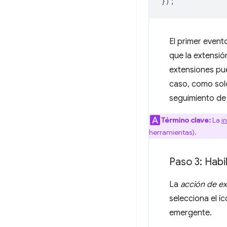
});
El primer even
que la extensió
extensiones pu
caso, como sol
seguimiento de
Término clave:
La
i
herramientas).
Paso 3: Habil
La
acción de e
selecciona el í
emergente.