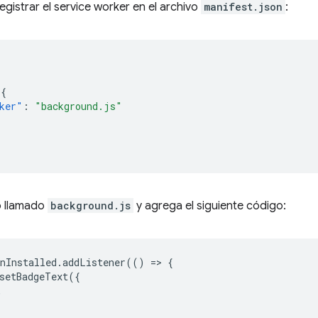
gistrar el service worker en el archivo
manifest.json
:
{
ker"
:
"background.js"
o llamado
background.js
y agrega el siguiente código:
nInstalled
.
addListener
(()
=
>
{
setBadgeText
({
,