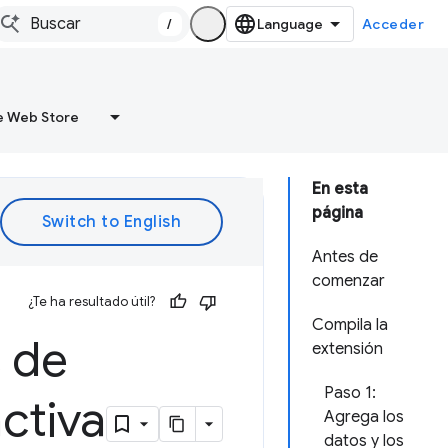
/
Acceder
 Web Store
En esta
página
Antes de
comenzar
¿Te ha resultado útil?
Compila la
 de
extensión
Paso 1:
ctiva
Agrega los
datos y los