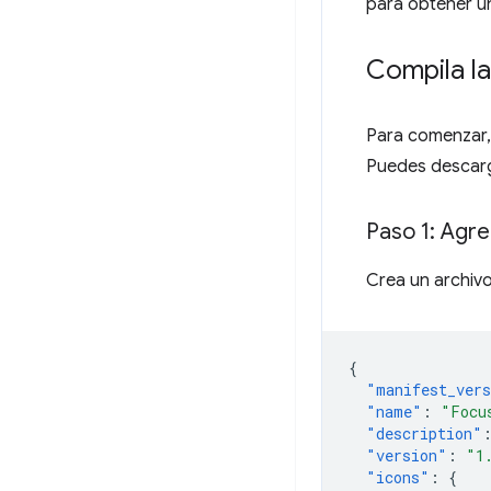
para obtener un
Compila la
Para comenzar,
Puedes descarg
Paso 1: Agre
Crea un archiv
{
"manifest_ver
"name"
:
"Focu
"description"
"version"
:
"1
"icons"
:
{