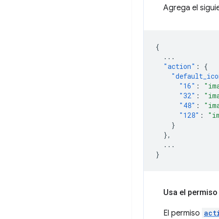
Agrega el sigui
{
...
"action"
:
{
"default_ico
"16"
:
"im
"32"
:
"im
"48"
:
"im
"128"
:
"i
}
},
...
}
Usa el permiso 
El permiso
act