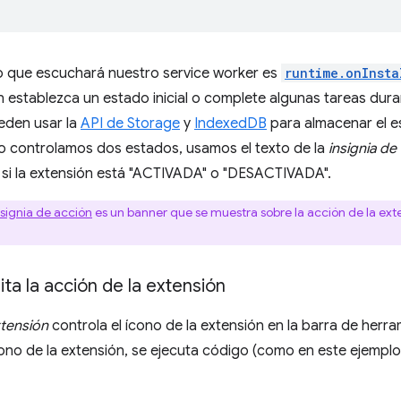
to que escuchará nuestro service worker es
runtime.onInsta
n establezca un estado inicial o complete algunas tareas duran
eden usar la
API de Storage
y
IndexedDB
para almacenar el es
o controlamos dos estados, usamos el texto de la
insignia de
 si la extensión está "ACTIVADA" o "DESACTIVADA".
nsignia de acción
es un banner que se muestra sobre la acción de la exte
ita la acción de la extensión
xtensión
controla el ícono de la extensión en la barra de herr
cono de la extensión, se ejecuta código (como en este ejempl