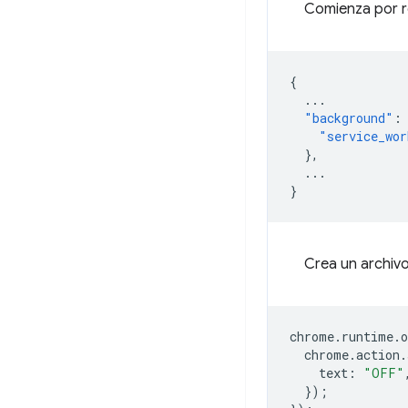
Comienza por re
{
...
"background"
:
"service_wor
},
...
}
Crea un archiv
chrome
.
runtime
.
o
chrome
.
action
.
text
:
"OFF"
});