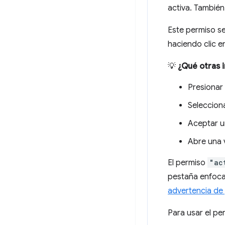
activa. También
Este permiso se
haciendo clic e
💡
¿Qué otras i
Presionar
Seleccion
Aceptar u
Abre una 
El permiso
"ac
pestaña enfocad
advertencia de
Para usar el p