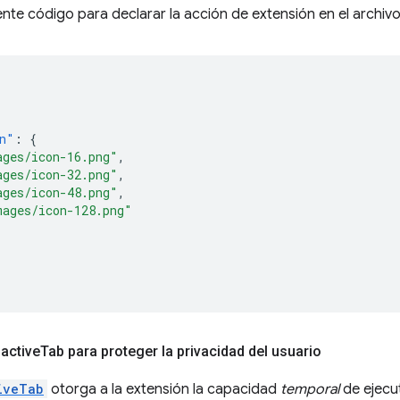
ente código para declarar la acción de extensión en el archiv
n"
:
{
ages/icon-16.png"
,
ages/icon-32.png"
,
ages/icon-48.png"
,
mages/icon-128.png"
active
Tab para proteger la privacidad del usuario
iveTab
otorga a la extensión la capacidad
temporal
de ejecu