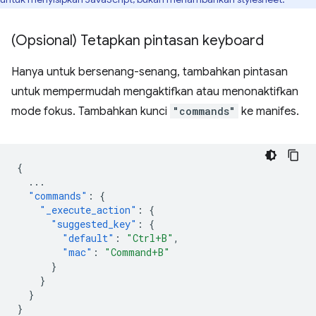
(Opsional) Tetapkan pintasan keyboard
Hanya untuk bersenang-senang, tambahkan pintasan
untuk mempermudah mengaktifkan atau menonaktifkan
mode fokus. Tambahkan kunci
"commands"
ke manifes.
{
...
"commands"
:
{
"_execute_action"
:
{
"suggested_key"
:
{
"default"
:
"Ctrl+B"
,
"mac"
:
"Command+B"
}
}
}
}