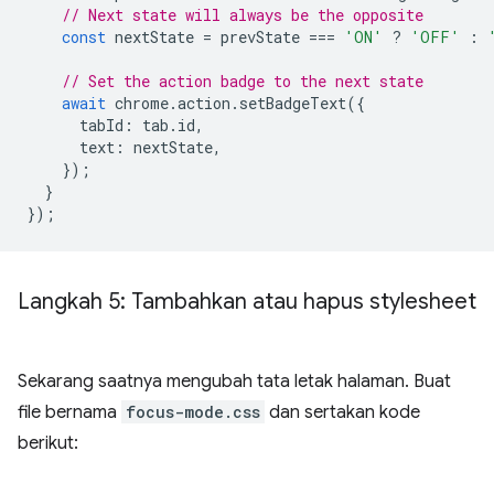
// Next state will always be the opposite
const
nextState
=
prevState
===
'ON'
?
'OFF'
:
// Set the action badge to the next state
await
chrome
.
action
.
setBadgeText
({
tabId
:
tab
.
id
,
text
:
nextState
,
});
}
});
Langkah 5: Tambahkan atau hapus stylesheet
Sekarang saatnya mengubah tata letak halaman. Buat
file bernama
focus-mode.css
dan sertakan kode
berikut: