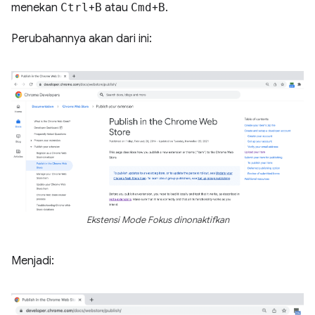
menekan
Ctrl
+
B
atau
Cmd
+
B
.
Perubahannya akan dari ini:
Ekstensi Mode Fokus dinonaktifkan
Menjadi: