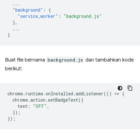
...
"background"
:
{
"service_worker"
:
"background.js"
},
...
}
Buat file bernama
background.js
dan tambahkan kode
berikut:
chrome
.
runtime
.
onInstalled
.
addListener
(()
=
>
{
chrome
.
action
.
setBadgeText
({
text
:
"OFF"
,
});
});