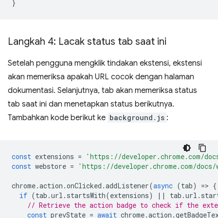
}
Langkah 4: Lacak status tab saat ini
Setelah pengguna mengklik tindakan ekstensi, ekstensi
akan memeriksa apakah URL cocok dengan halaman
dokumentasi. Selanjutnya, tab akan memeriksa status
tab saat ini dan menetapkan status berikutnya.
Tambahkan kode berikut ke
background.js
:
const
extensions
=
'https://developer.chrome.com/doc
const
webstore
=
'https://developer.chrome.com/docs/
chrome
.
action
.
onClicked
.
addListener
(
async
(
tab
)
=
>
{
if
(
tab
.
url
.
startsWith
(
extensions
)
||
tab
.
url
.
star
// Retrieve the action badge to check if the ext
const
prevState
=
await
chrome
.
action
.
getBadgeTe