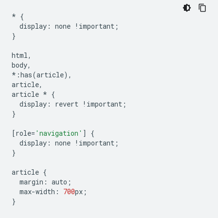
*
{
display
:
none
!
important
;
}
html
,
body
,
*:
has
(
article
),
article
,
article
*
{
display
:
revert
!
important
;
}
[
role
=
'navigation'
]
{
display
:
none
!
important
;
}
article
{
margin
:
auto
;
max
-
width
:
700
px
;
}