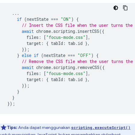
...
if
(
nextState
===
"ON"
)
{
// Insert the CSS file when the user turns the 
await
chrome
.
scripting
.
insertCSS
({
files
:
[
"focus-mode.css"
],
target
:
{
tabId
:
tab
.
id
},
});
}
else
if
(
nextState
===
"OFF"
)
{
// Remove the CSS file when the user turns the
await
chrome
.
scripting
.
removeCSS
({
files
:
[
"focus-mode.css"
],
target
:
{
tabId
:
tab
.
id
},
});
}
}
});
Tips:
Anda dapat menggunakan
scripting.executeScript()
untuk menyisipkan JavaScript, bukan menambahkan stylesheet.