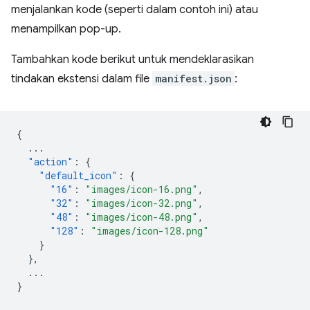
menjalankan kode (seperti dalam contoh ini) atau
menampilkan pop-up.
Tambahkan kode berikut untuk mendeklarasikan
tindakan ekstensi dalam file
manifest.json
:
{
...
"action"
:
{
"default_icon"
:
{
"16"
:
"images/icon-16.png"
,
"32"
:
"images/icon-32.png"
,
"48"
:
"images/icon-48.png"
,
"128"
:
"images/icon-128.png"
}
},
...
}