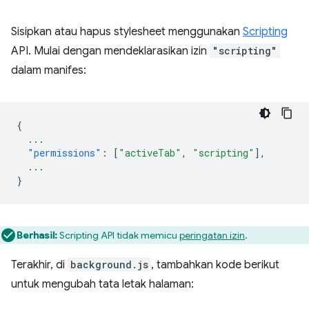
Sisipkan atau hapus stylesheet menggunakan
Scripting
API. Mulai dengan mendeklarasikan izin
"scripting"
dalam manifes:
{
...
"permissions"
:
[
"activeTab"
,
"scripting"
],
...
}
Berhasil:
Scripting API tidak memicu
peringatan izin
.
Terakhir, di
background.js
, tambahkan kode berikut
untuk mengubah tata letak halaman: