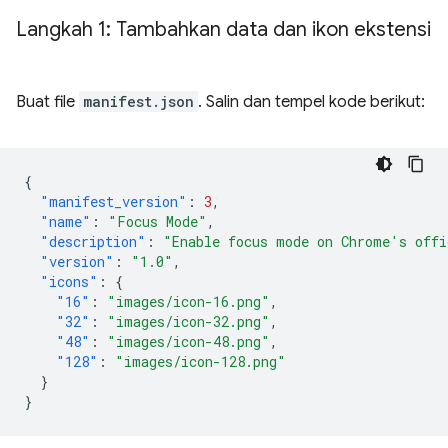
Langkah 1: Tambahkan data dan ikon ekstensi
Buat file
manifest.json
. Salin dan tempel kode berikut:
{
"manifest_version"
:
3
,
"name"
:
"Focus Mode"
,
"description"
:
"Enable focus mode on Chrome's offi
"version"
:
"1.0"
,
"icons"
:
{
"16"
:
"images/icon-16.png"
,
"32"
:
"images/icon-32.png"
,
"48"
:
"images/icon-48.png"
,
"128"
:
"images/icon-128.png"
}
}