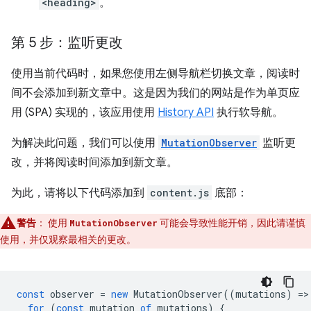
<heading>
。
第 5 步：监听更改
使用当前代码时，如果您使用左侧导航栏切换文章，阅读时
间不会添加到新文章中。这是因为我们的网站是作为单页应
用 (SPA) 实现的，该应用使用
History API
执行软导航。
为解决此问题，我们可以使用
MutationObserver
监听更
改，并将阅读时间添加到新文章。
为此，请将以下代码添加到
content.js
底部：
警告
：
使用
可能会导致性能开销，因此请谨慎
MutationObserver
使用，并仅观察最相关的更改。
const
observer
=
new
MutationObserver
((
mutations
)
=
>
for
(
const
mutation
of
mutations
)
{