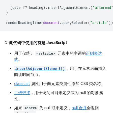
(
date
??
heading
).
insertAdjacentElement
(
"afterend
}
renderReadingTime
(
document
.
querySelector
(
"article"
)
💡
此代码中使用的有趣 JavaScript
用于仅统计
<article>
元素中的字词的
正则表达
式
。
insertAdjacentElement()
，用于在元素后面插入
阅读时间节点。
classList
属性用于向元素类属性添加 CSS 类名称。
可选链接
，用于访问可能未定义或为 null 的对象属
性。
如果
<date>
为 null 或未定义，
null 合并
会返回