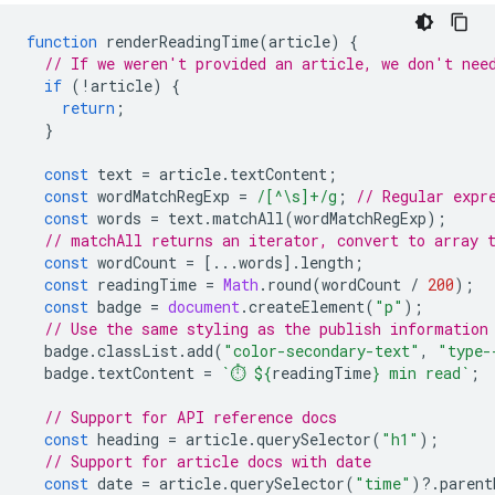
function
renderReadingTime
(
article
)
{
// If we weren't provided an article, we don't nee
if
(
!
article
)
{
return
;
}
const
text
=
article
.
textContent
;
const
wordMatchRegExp
=
/[^\s]+/g
;
// Regular expr
const
words
=
text
.
matchAll
(
wordMatchRegExp
);
// matchAll returns an iterator, convert to array 
const
wordCount
=
[...
words
].
length
;
const
readingTime
=
Math
.
round
(
wordCount
/
200
);
const
badge
=
document
.
createElement
(
"p"
);
// Use the same styling as the publish information
badge
.
classList
.
add
(
"color-secondary-text"
,
"type-
badge
.
textContent
=
`⏱️ 
${
readingTime
}
 min read`
;
// Support for API reference docs
const
heading
=
article
.
querySelector
(
"h1"
);
// Support for article docs with date
const
date
=
article
.
querySelector
(
"time"
)
?
.
parent