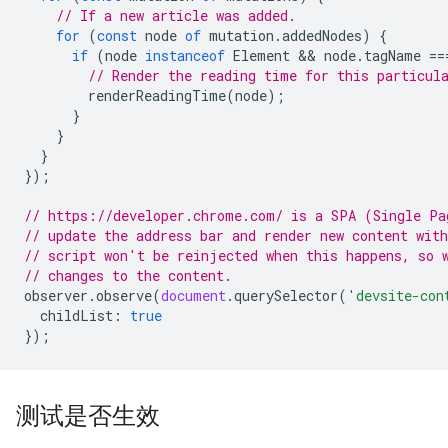
// If a new article was added.
for
(
const
node
of
mutation
.
addedNodes
)
{
if
(
node
instanceof
Element
 && 
node
.
tagName
==
// Render the reading time for this particul
renderReadingTime
(
node
);
}
}
}
});
// https://developer.chrome.com/ is a SPA (Single Pa
// update the address bar and render new content wit
// script won't be reinjected when this happens, so 
// changes to the content.
observer
.
observe
(
document
.
querySelector
(
'devsite-con
childList
:
true
});
测试是否生效