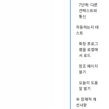
7단계: 다른
컨텍스트와
통신
작동하는지 테
스트
확장 프로그
램을 로컬에
서 로드
참조 페이지
열기
오늘의 도움
말 열기
🎯 잠재적 개
선사항