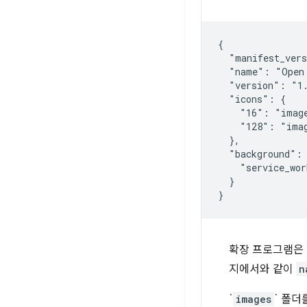
{

  "manifest_vers
  "name": "Open 
  "version": "1.
  "icons": {

    "16": "image
    "128": "imag
  },

  "background": 
    "service_wor
  }

확장 프로그램은 
지에서와 같이
n
`
images
` 폴더