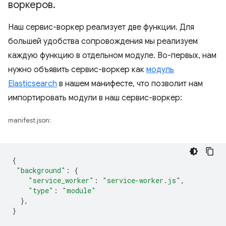
воркеров
.
Наш сервис-воркер реализует две функции. Для
большей удобства сопровождения мы реализуем
каждую функцию в отдельном модуле. Во-первых, нам
нужно объявить сервис-воркер как
модуль
Elasticsearch
в нашем манифесте, что позволит нам
импортировать модули в наш сервис-воркер:
manifest.json:
{
"background"
:
{
"service_worker"
:
"service-worker.js"
,
"type"
:
"module"
},
}