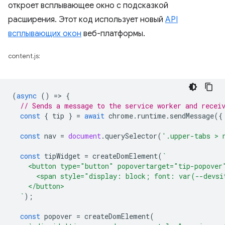
откроет всплывающее окно с подсказкой
расширения. Этот код использует новый
API
всплывающих окон
веб-платформы.
content.js:
(
async
()
=
>
{
// Sends a message to the service worker and recei
const
{
tip
}
=
await
chrome
.
runtime
.
sendMessage
({
const
nav
=
document
.
querySelector
(
'.upper-tabs > 
const
tipWidget
=
createDomElement
(
`
    <button type="button" popovertarget="tip-popover
      <span style="display: block; font: var(--devsi
    </button>
  `
);
const
popover
=
createDomElement
(