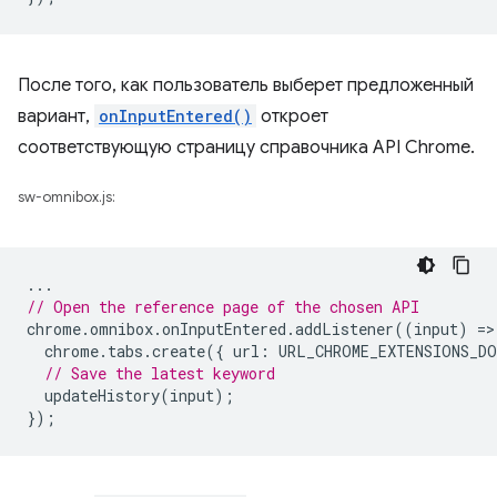
После того, как пользователь выберет предложенный
вариант,
onInputEntered()
откроет
соответствующую страницу справочника API Chrome.
sw-omnibox.js:
...
// Open the reference page of the chosen API
chrome
.
omnibox
.
onInputEntered
.
addListener
((
input
)
=
>
chrome
.
tabs
.
create
({
url
:
URL_CHROME_EXTENSIONS_DO
// Save the latest keyword
updateHistory
(
input
);
});