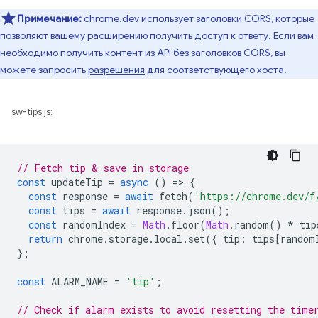
Примечание:
chrome.dev использует заголовки CORS, которые
позволяют вашему расширению получить доступ к ответу. Если вам
необходимо получить контент из API без заголовков CORS, вы
можете запросить
разрешения
для соответствующего хоста.
sw-tips.js:
// Fetch tip & save in storage
const
updateTip
=
async
()
=
>
{
const
response
=
await
fetch
(
'https://chrome.dev/f
const
tips
=
await
response
.
json
();
const
randomIndex
=
Math
.
floor
(
Math
.
random
()
*
tip
return
chrome
.
storage
.
local
.
set
({
tip
:
tips
[
random
};
const
ALARM_NAME
=
'tip'
;
// Check if alarm exists to avoid resetting the time