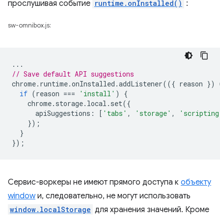
прослушивая событие
runtime.onInstalled()
:
sw-omnibox.js:
...
// Save default API suggestions
chrome
.
runtime
.
onInstalled
.
addListener
(({
reason
})
if
(
reason
===
'install'
)
{
chrome
.
storage
.
local
.
set
({
apiSuggestions
:
[
'tabs'
,
'storage'
,
'scripting
});
}
});
Сервис-воркеры не имеют прямого доступа к
объекту
window
и, следовательно, не могут использовать
window.localStorage
для хранения значений. Кроме