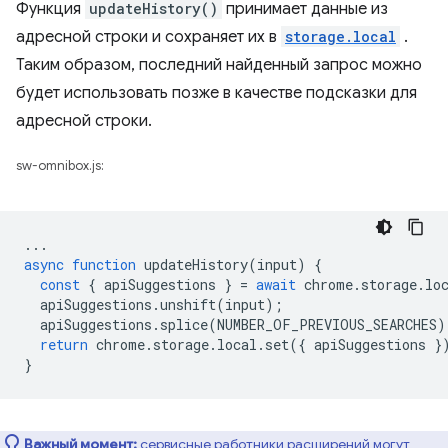
Функция
updateHistory()
принимает данные из
адресной строки и сохраняет их в
storage.local
.
Таким образом, последний найденный запрос можно
будет использовать позже в качестве подсказки для
адресной строки.
sw-omnibox.js:
...
async
function
updateHistory
(
input
)
{
const
{
apiSuggestions
}
=
await
chrome
.
storage
.
lo
apiSuggestions
.
unshift
(
input
);
apiSuggestions
.
splice
(
NUMBER_OF_PREVIOUS_SEARCHES
)
return
chrome
.
storage
.
local
.
set
({
apiSuggestions
}
}
Важный момент:
сервисные работники расширений могут