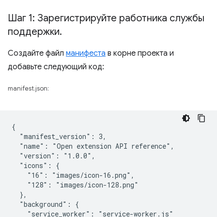
Шаг 1: Зарегистрируйте работника службы
поддержки
.
Создайте файл
манифеста
в корне проекта и
добавьте следующий код:
manifest.json:
{

  "manifest_version": 3,

  "name": "Open extension API reference",

  "version": "1.0.0",

  "icons": {

    "16": "images/icon-16.png",

    "128": "images/icon-128.png"

  },

  "background": {

    "service_worker": "service-worker.js"
