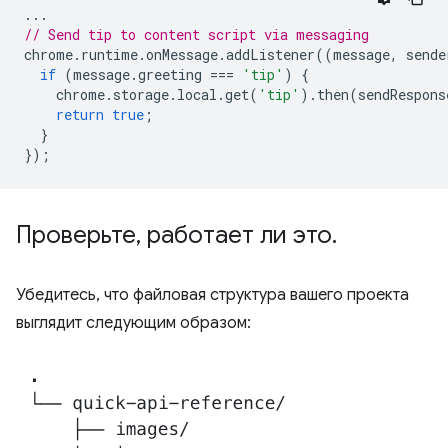
...
// Send tip to content script via messaging
chrome
.
runtime
.
onMessage
.
addListener
((
message
,
sende
if
(
message
.
greeting
===
'tip'
)
{
chrome
.
storage
.
local
.
get
(
'tip'
).
then
(
sendRespons
return
true
;
}
});
Проверьте
,
работает ли это
.
Убедитесь, что файловая структура вашего проекта
выглядит следующим образом: