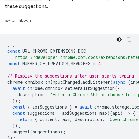
these suggestions.
sw-omnibox.js:
...
const
URL_CHROME_EXTENSIONS_DOC
=
'https://developer.chrome.com/docs/extensions/refe
const
NUMBER_OF_PREVIOUS_SEARCHES
=
4
;
// Display the suggestions after user starts typing
chrome
.
omnibox
.
onInputChanged
.
addListener
(
async
(
inp
await
chrome
.
omnibox
.
setDefaultSuggestion
({
description
:
'Enter a Chrome API or choose from 
});
const
{
apiSuggestions
}
=
await
chrome
.
storage
.
lo
const
suggestions
=
apiSuggestions
.
map
((
api
)
=
>
{
return
{
content
:
api
,
description
:
`Open chrome
});
suggest
(
suggestions
);
});