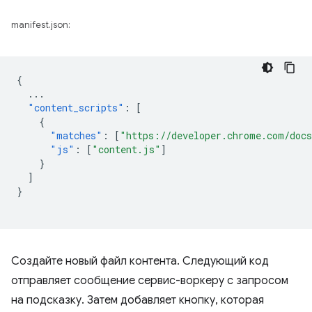
manifest.json:
{
...
"content_scripts"
:
[
{
"matches"
:
[
"https://developer.chrome.com/docs
"js"
:
[
"content.js"
]
}
]
}
Создайте новый файл контента. Следующий код
отправляет сообщение сервис-воркеру с запросом
на подсказку. Затем добавляет кнопку, которая