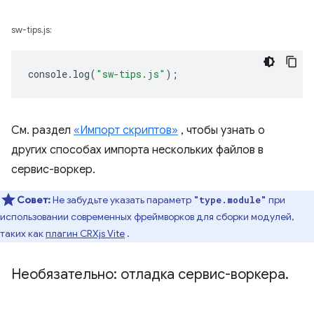
sw-tips.js:
console
.
log
(
"sw-tips.js"
);
См. раздел
«Импорт скриптов»
, чтобы узнать о
других способах импорта нескольких файлов в
сервис-воркер.
Совет:
Не забудьте указать параметр
при
"type.module"
использовании современных фреймворков для сборки модулей,
таких как
плагин CRXjs Vite
.
Необязательно: отладка сервис-воркера
.