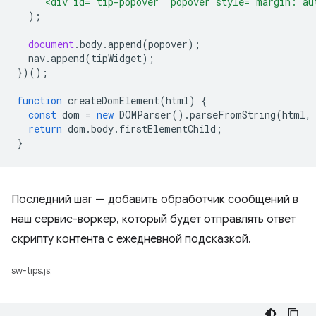
`<div id='tip-popover' popover style="margin: au
);
document
.
body
.
append
(
popover
);
nav
.
append
(
tipWidget
);
})();
function
createDomElement
(
html
)
{
const
dom
=
new
DOMParser
().
parseFromString
(
html
,
return
dom
.
body
.
firstElementChild
;
}
Последний шаг — добавить обработчик сообщений в
наш сервис-воркер, который будет отправлять ответ
скрипту контента с ежедневной подсказкой.
sw-tips.js: