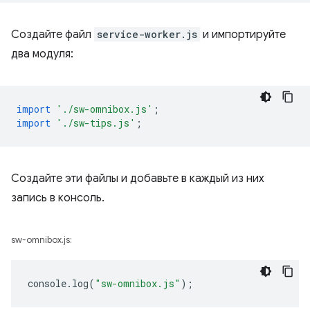
Создайте файл
service-worker.js
и импортируйте
два модуля:
import
'./sw-omnibox.js'
;
import
'./sw-tips.js'
;
Создайте эти файлы и добавьте в каждый из них
запись в консоль.
sw-omnibox.js:
console
.
log
(
"sw-omnibox.js"
);