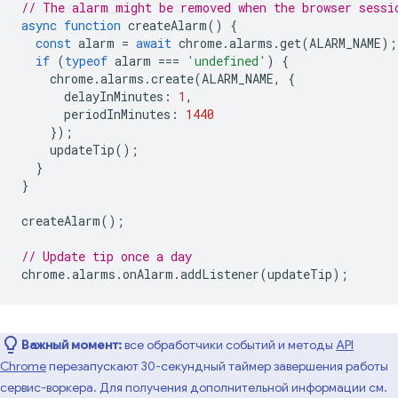
// The alarm might be removed when the browser sessi
async
function
createAlarm
()
{
const
alarm
=
await
chrome
.
alarms
.
get
(
ALARM_NAME
);
if
(
typeof
alarm
===
'undefined'
)
{
chrome
.
alarms
.
create
(
ALARM_NAME
,
{
delayInMinutes
:
1
,
periodInMinutes
:
1440
});
updateTip
();
}
}
createAlarm
();
// Update tip once a day
chrome
.
alarms
.
onAlarm
.
addListener
(
updateTip
);
Важный момент:
все обработчики событий и методы
API
Chrome
перезапускают 30-секундный таймер завершения работы
сервис-воркера. Для получения дополнительной информации см.