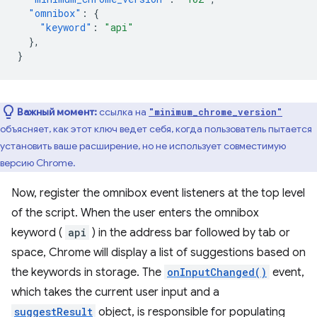
"omnibox"
:
{
"keyword"
:
"api"
},
}
Важный момент:
ссылка на
"minimum_chrome_version"
объясняет, как этот ключ ведет себя, когда пользователь пытается
установить ваше расширение, но не использует совместимую
версию Chrome.
Now, register the omnibox event listeners at the top level
of the script. When the user enters the omnibox
keyword (
api
) in the address bar followed by tab or
space, Chrome will display a list of suggestions based on
the keywords in storage. The
onInputChanged()
event,
which takes the current user input and a
suggestResult
object, is responsible for populating