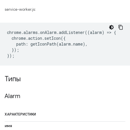
service-worker.js:
chrome
.
alarms
.
onAlarm
.
addListener
((
alarm
)
=
>
{
chrome
.
action
.
setIcon
({
path
:
getIconPath
(
alarm
.
name
),
});
});
Типы
Alarm
ХАРАКТЕРИСТИКИ
имя