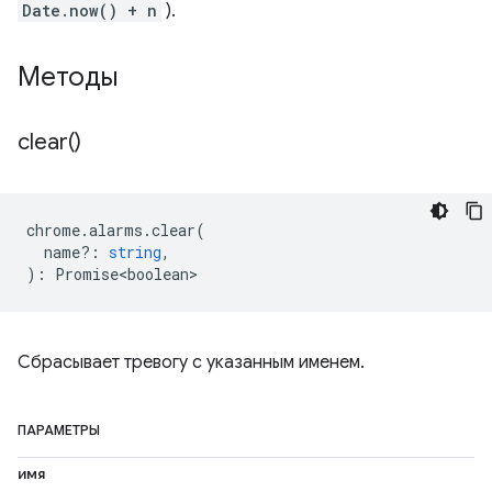
Date.now() + n
).
Методы
clear(
)
chrome
.
alarms
.
clear
(
name?
:
string
,
)
:
Promise<boolean>
Сбрасывает тревогу с указанным именем.
ПАРАМЕТРЫ
имя