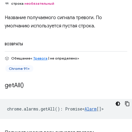
строка
необязательный
Название получаемого сигнала тревоги. По
умолчанию используется пустая строка.
ВОЗВРАТЫ
Обещание<
Тревога
| не определено>
Chrome 91+
get
All(
)
chrome
.
alarms
.
getAll
()
:
Promise<
Alarm
[]
>