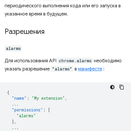
периодического выполнения кода или его запуска в
указанное время в будущем.
Разрешения
alarms
Для использования API
chrome.alarms
необходимо
указать разрешение
"alarms"
в
манифесте
:
{
"name"
:
"My extension"
,
...
"permissions"
:
[
"alarms"
],
...