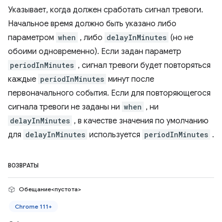
Указывает, когда должен сработать сигнал тревоги.
Начальное время должно быть указано либо
параметром
when
, либо
delayInMinutes
(но не
обоими одновременно). Если задан параметр
periodInMinutes
, сигнал тревоги будет повторяться
каждые
periodInMinutes
минут после
первоначального события. Если для повторяющегося
сигнала тревоги не заданы ни
when
, ни
delayInMinutes
, в качестве значения по умолчанию
для
delayInMinutes
используется
periodInMinutes
.
ВОЗВРАТЫ
Обещание<пустота>
Chrome 111+