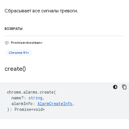
Сбрасывает все сигналы тревоги.
ВОЗВРАТЫ
Promise<boolean>
Chrome 91+
create(
)
chrome
.
alarms
.
create
(
name?
:
string
,
alarmInfo
:
AlarmCreateInfo
,
)
:
Promise<void>