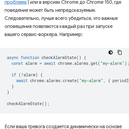
проблема
) или в версиях Chrome до Chrome 150, где
поведение может быть непредсказуемым.
Следовательно, лучше всего убедиться, что важные
оповещения появляются каждый раз при запуске
вашего сервис-воркера. Например:
async
function
checkAlarmState
()
{
const
alarm
=
await
chrome
.
alarms
.
get
(
"my-alarm"
)
if
(
!
alarm
)
{
await
chrome
.
alarms
.
create
(
"my-alarm"
,
{
periodI
}
}
checkAlarmState
();
Если ваша тревога создается динамически на основе