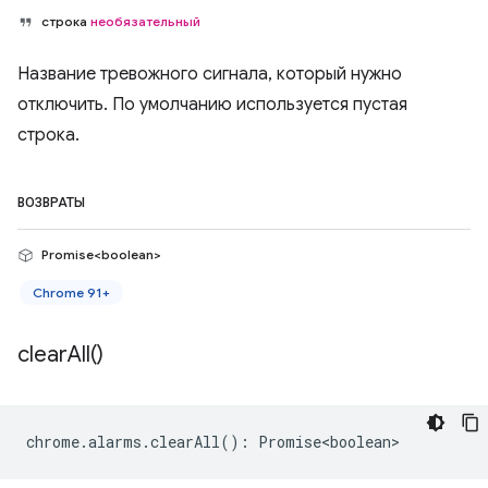
строка
необязательный
Название тревожного сигнала, который нужно
отключить. По умолчанию используется пустая
строка.
ВОЗВРАТЫ
Promise<boolean>
Chrome 91+
clear
All(
)
chrome
.
alarms
.
clearAll
()
:
Promise<boolean>