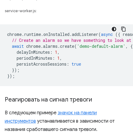
service-worker.js:
chrome
.
runtime
.
onInstalled
.
addListener
(
async
({
reas
// Create an alarm so we have something to look at
await
chrome
.
alarms
.
create
(
'demo-default-alarm'
,
{
delayInMinutes
:
1
,
periodInMinutes
:
1
,
persistAcrossSessions
:
true
});
});
Реагировать на сигнал тревоги
В следующем примере
значок на панели
инструментов
устанавливается в зависимости от
названия сработавшего сигнала тревоги.