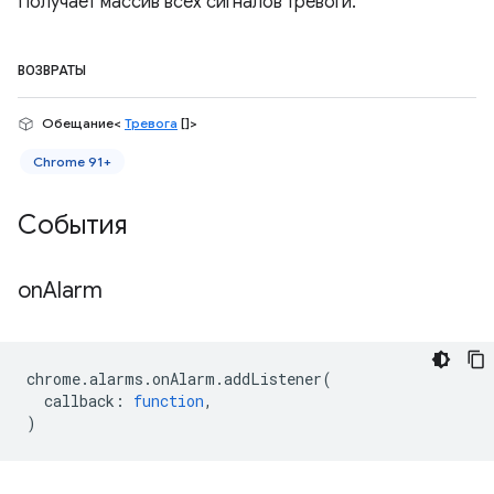
Получает массив всех сигналов тревоги.
ВОЗВРАТЫ
Обещание<
Тревога
[]>
Chrome 91+
События
on
Alarm
chrome
.
alarms
.
onAlarm
.
addListener
(
callback
:
function
,
)