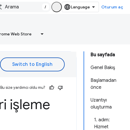
/
Oturum aç
rome Web Store
Bu sayfada
Genel Bakış
Başlamadan
önce
Bu size yardımcı oldu mu?
ri işleme
Uzantıyı
oluşturma
1. adım:
Hizmet