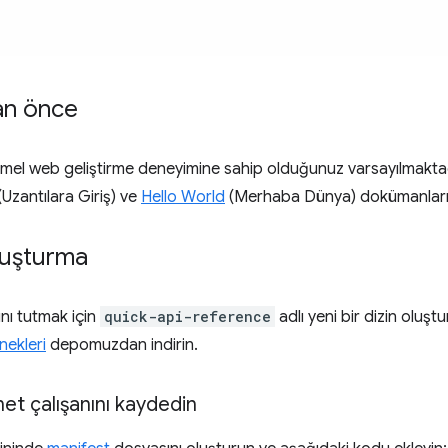
an önce
mel web geliştirme deneyimine sahip olduğunuz varsayılmaktadır.
(Uzantılara Giriş) ve
Hello World
(Merhaba Dünya) dokümanlarını
luşturma
ını tutmak için
quick-api-reference
adlı yeni bir dizin oluş
nekleri
depomuzdan indirin.
et çalışanını kaydedin