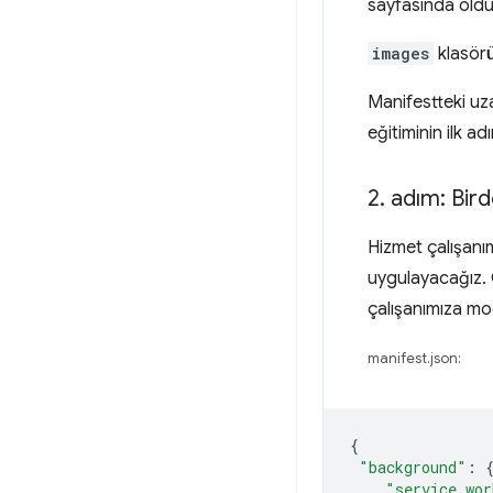
sayfasında old
images
klasör
Manifestteki uz
eğitiminin ilk ad
2
.
adım: Bird
Hizmet çalışanımı
uygulayacağız. 
çalışanımıza mo
manifest.json:
{
"background"
:
"service_wor