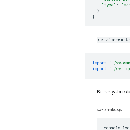
"type"
:
"mo
},
}
service-work
import
'./sw-om
import
'./sw-ti
Bu dosyaları olu
sw-omnibox.js:
console
.
log