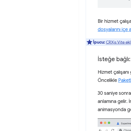
Bir hizmet çalış
dosyalarını içe
İpucu:
CRXjs Vite ekl
İsteğe bağlı
Hizmet çalışanı 
Öncelikle
Paket
30 saniye sonra 
anlamına gelir. 
animasyonda gö