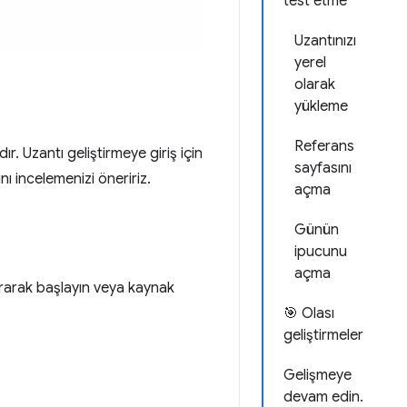
test etme
Uzantınızı
yerel
olarak
yükleme
Referans
 Uzantı geliştirmeye giriş için
sayfasını
 incelemenizi öneririz.
açma
Günün
ipucunu
açma
turarak başlayın veya kaynak
🎯 Olası
geliştirmeler
Gelişmeye
devam edin.