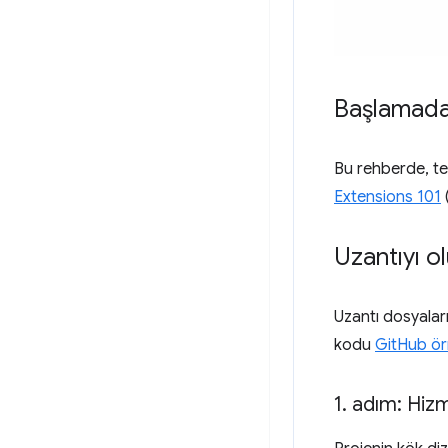
Başlamad
Bu rehberde, te
Extensions 101
Uzantıyı o
Uzantı dosyalar
kodu
GitHub ör
1
.
adım: Hizm