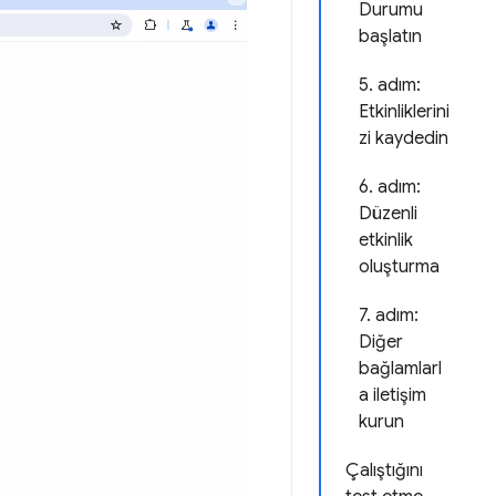
Durumu
başlatın
5. adım:
Etkinliklerini
zi kaydedin
6. adım:
Düzenli
etkinlik
oluşturma
7. adım:
Diğer
bağlamlarl
a iletişim
kurun
Çalıştığını