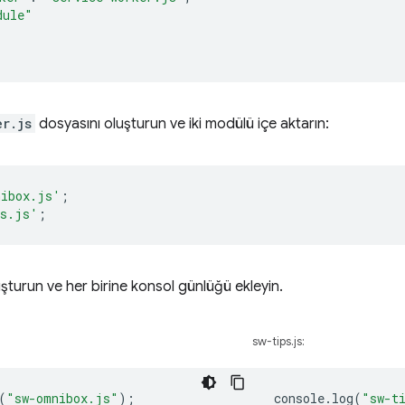
dule"
er.js
dosyasını oluşturun ve iki modülü içe aktarın:
nibox.js'
;
ps.js'
;
şturun ve her birine konsol günlüğü ekleyin.
sw-tips.js:
(
"sw-omnibox.js"
);
console
.
log
(
"sw-t