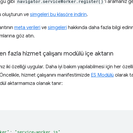
uğu gibi
navigator.serviceWorker.register()
'ı aramanız 
ü oluşturun ve
simgeleri bu klasöre indirin
.
antının
meta verileri
ve
simgeleri
hakkında daha fazla bilgi edin
ımlarına göz atın.
en fazla hizmet çalışanı modülü içe aktarın
z iki özelliği uygular. Daha iyi bakım yapılabilmesi için her özel
Öncelikle, hizmet çalışanını manifestimizde
ES Modülü
olarak t
dül aktarmamıza olanak tanır:
{
ker"
:
"service-worker.js"
,