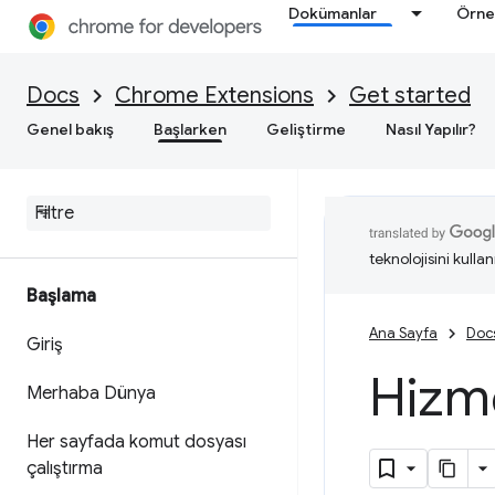
Dokümanlar
Örne
Docs
Chrome Extensions
Get started
Genel bakış
Başlarken
Geliştirme
Nasıl Yapılır?
teknolojisini kullan
Başlama
Ana Sayfa
Doc
Giriş
Hizme
Merhaba Dünya
Her sayfada komut dosyası
çalıştırma