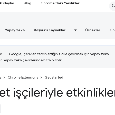
k olaylar
Blog
Chrome'daki Yenilikler
Yapay zeka
Başvuru Kaynakları
Örnekler
Ch
Google, içerikleri tercih ettiğiniz dile çevirmek için yapay zeka
ır. Yapay zeka çevirilerinde hata olabilir.
s
Chrome Extensions
Get started
t işçileriyle etkinlikle