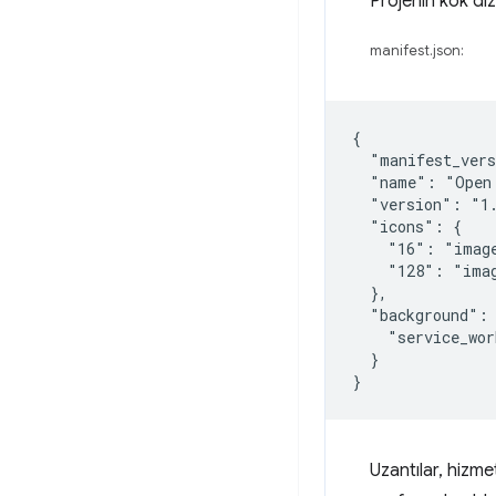
Projenin kök di
manifest.json:
{

  "manifest_vers
  "name": "Open 
  "version": "1.
  "icons": {

    "16": "image
    "128": "imag
  },

  "background": 
    "service_wor
  }

Uzantılar, hizme