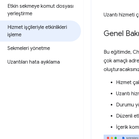
Etkin sekmeye komut dosyası
yerleştirme
Uzantı hizmeti ç
Hizmet işçileriyle etkinlikleri
Genel Bak
işleme
Sekmeleri yönetme
Bu eğitimde, Chr
çok amaçlı adre
Uzantıları hata ayıklama
oluşturacaksını
Hizmet çal
Uzantı hiz
Durumu yön
Düzenli etk
İçerik kom