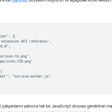
zininde
manifest
dosyasını oluşturun ve aşağıdaki kodu ekleyin:
ion": 3,

extension API reference",

0.0",

s/icon-16.png",

es/icon-128.png"

{

ker": "service-worker.js"

t çalışanlarını yalnızca tek bir JavaScript dosyası gerektiren 