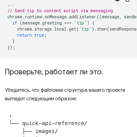
...
// Send tip to content script via messaging
chrome
.
runtime
.
onMessage
.
addListener
((
message
,
sende
if
(
message
.
greeting
===
'tip'
)
{
chrome
.
storage
.
local
.
get
(
'tip'
).
then
(
sendRespons
return
true
;
}
});
Проверьте
,
работает ли это
.
Убедитесь, что файловая структура вашего проекта
выглядит следующим образом: