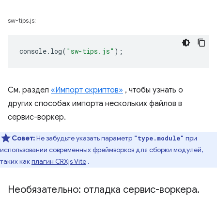
sw-tips.js:
console
.
log
(
"sw-tips.js"
);
См. раздел
«Импорт скриптов»
, чтобы узнать о
других способах импорта нескольких файлов в
сервис-воркер.
Совет:
Не забудьте указать параметр
при
"type.module"
использовании современных фреймворков для сборки модулей,
таких как
плагин CRXjs Vite
.
Необязательно: отладка сервис-воркера
.