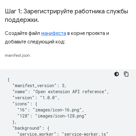
Шаг 1: Зарегистрируйте работника службы
поддержки
.
Создайте файл
манифеста
в корне проекта и
добавьте следующий код:
manifest.json:
{

  "manifest_version": 3,

  "name": "Open extension API reference",

  "version": "1.0.0",

  "icons": {

    "16": "images/icon-16.png",

    "128": "images/icon-128.png"

  },

  "background": {

    "service_worker": "service-worker.js"
