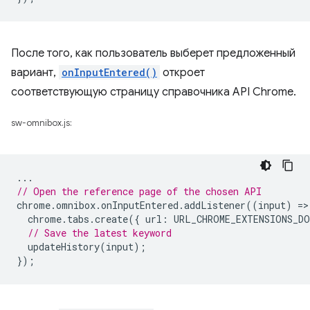
После того, как пользователь выберет предложенный
вариант,
onInputEntered()
откроет
соответствующую страницу справочника API Chrome.
sw-omnibox.js:
...
// Open the reference page of the chosen API
chrome
.
omnibox
.
onInputEntered
.
addListener
((
input
)
=
>
chrome
.
tabs
.
create
({
url
:
URL_CHROME_EXTENSIONS_DO
// Save the latest keyword
updateHistory
(
input
);
});