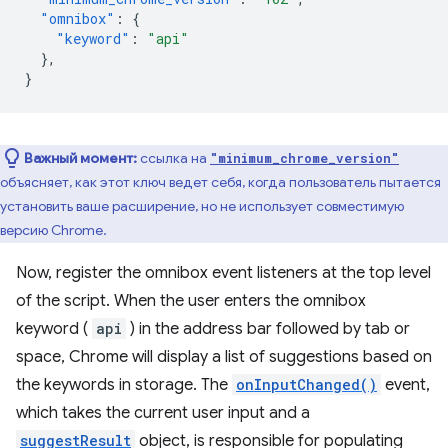
"omnibox"
:
{
"keyword"
:
"api"
},
}
Важный момент:
ссылка на
"minimum_chrome_version"
объясняет, как этот ключ ведет себя, когда пользователь пытается
установить ваше расширение, но не использует совместимую
версию Chrome.
Now, register the omnibox event listeners at the top level
of the script. When the user enters the omnibox
keyword (
api
) in the address bar followed by tab or
space, Chrome will display a list of suggestions based on
the keywords in storage. The
onInputChanged()
event,
which takes the current user input and a
suggestResult
object, is responsible for populating