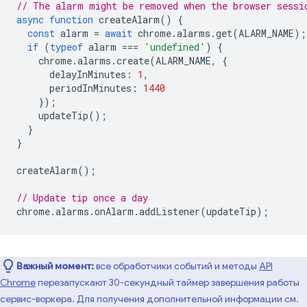
// The alarm might be removed when the browser sessi
async
function
createAlarm
()
{
const
alarm
=
await
chrome
.
alarms
.
get
(
ALARM_NAME
);
if
(
typeof
alarm
===
'undefined'
)
{
chrome
.
alarms
.
create
(
ALARM_NAME
,
{
delayInMinutes
:
1
,
periodInMinutes
:
1440
});
updateTip
();
}
}
createAlarm
();
// Update tip once a day
chrome
.
alarms
.
onAlarm
.
addListener
(
updateTip
);
Важный момент:
все обработчики событий и методы
API
Chrome
перезапускают 30-секундный таймер завершения работы
сервис-воркера. Для получения дополнительной информации см.