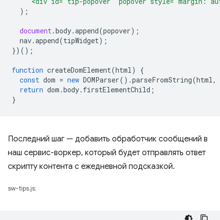
`<div id='tip-popover' popover style="margin: au
);
document
.
body
.
append
(
popover
);
nav
.
append
(
tipWidget
);
})();
function
createDomElement
(
html
)
{
const
dom
=
new
DOMParser
().
parseFromString
(
html
,
return
dom
.
body
.
firstElementChild
;
}
Последний шаг — добавить обработчик сообщений в
наш сервис-воркер, который будет отправлять ответ
скрипту контента с ежедневной подсказкой.
sw-tips.js: