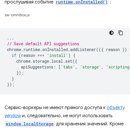
прослушивая событие
runtime.onInstalled()
:
sw-omnibox.js:
...
// Save default API suggestions
chrome
.
runtime
.
onInstalled
.
addListener
(({
reason
})
if
(
reason
===
'install'
)
{
chrome
.
storage
.
local
.
set
({
apiSuggestions
:
[
'tabs'
,
'storage'
,
'scripting
});
}
});
Сервис-воркеры не имеют прямого доступа к
объекту
window
и, следовательно, не могут использовать
window.localStorage
для хранения значений. Кроме