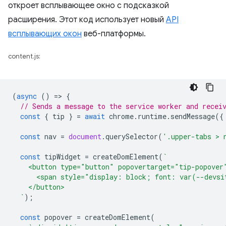
откроет всплывающее окно с подсказкой
расширения. Этот код использует новый
API
всплывающих окон
веб-платформы.
content.js:
(
async
()
=
>
{
// Sends a message to the service worker and recei
const
{
tip
}
=
await
chrome
.
runtime
.
sendMessage
({
const
nav
=
document
.
querySelector
(
'.upper-tabs > 
const
tipWidget
=
createDomElement
(
`
    <button type="button" popovertarget="tip-popover
      <span style="display: block; font: var(--devsi
    </button>
  `
);
const
popover
=
createDomElement
(