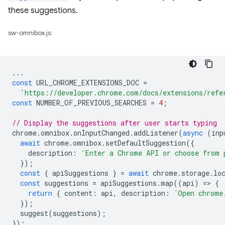
these suggestions.
sw-omnibox.js:
...
const
URL_CHROME_EXTENSIONS_DOC
=
'https://developer.chrome.com/docs/extensions/refe
const
NUMBER_OF_PREVIOUS_SEARCHES
=
4
;
// Display the suggestions after user starts typing
chrome
.
omnibox
.
onInputChanged
.
addListener
(
async
(
inp
await
chrome
.
omnibox
.
setDefaultSuggestion
({
description
:
'Enter a Chrome API or choose from 
});
const
{
apiSuggestions
}
=
await
chrome
.
storage
.
lo
const
suggestions
=
apiSuggestions
.
map
((
api
)
=
>
{
return
{
content
:
api
,
description
:
`Open chrome
});
suggest
(
suggestions
);
});