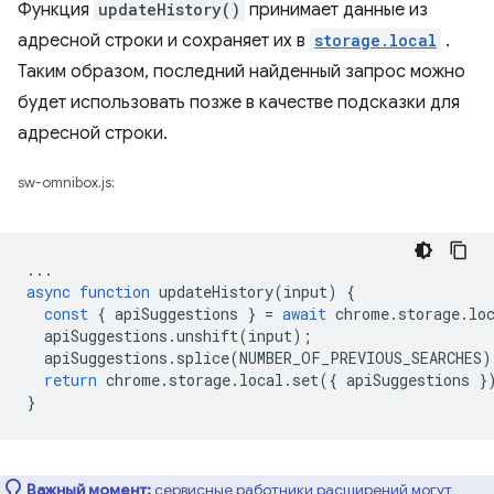
Функция
updateHistory()
принимает данные из
адресной строки и сохраняет их в
storage.local
.
Таким образом, последний найденный запрос можно
будет использовать позже в качестве подсказки для
адресной строки.
sw-omnibox.js:
...
async
function
updateHistory
(
input
)
{
const
{
apiSuggestions
}
=
await
chrome
.
storage
.
lo
apiSuggestions
.
unshift
(
input
);
apiSuggestions
.
splice
(
NUMBER_OF_PREVIOUS_SEARCHES
)
return
chrome
.
storage
.
local
.
set
({
apiSuggestions
}
}
Важный момент:
сервисные работники расширений могут