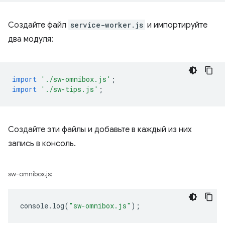
Создайте файл
service-worker.js
и импортируйте
два модуля:
import
'./sw-omnibox.js'
;
import
'./sw-tips.js'
;
Создайте эти файлы и добавьте в каждый из них
запись в консоль.
sw-omnibox.js:
console
.
log
(
"sw-omnibox.js"
);