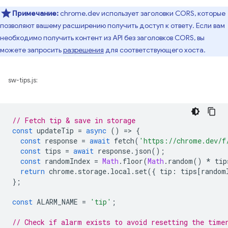
Примечание:
chrome.dev использует заголовки CORS, которые
позволяют вашему расширению получить доступ к ответу. Если вам
необходимо получить контент из API без заголовков CORS, вы
можете запросить
разрешения
для соответствующего хоста.
sw-tips.js:
// Fetch tip & save in storage
const
updateTip
=
async
()
=
>
{
const
response
=
await
fetch
(
'https://chrome.dev/f
const
tips
=
await
response
.
json
();
const
randomIndex
=
Math
.
floor
(
Math
.
random
()
*
tip
return
chrome
.
storage
.
local
.
set
({
tip
:
tips
[
random
};
const
ALARM_NAME
=
'tip'
;
// Check if alarm exists to avoid resetting the time