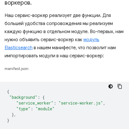
воркеров
.
Наш сервис-воркер реализует две функции. Для
большей удобства сопровождения мы реализуем
каждую функцию в отдельном модуле. Во-первых, нам
нужно объявить сервис-воркер как
модуль
Elasticsearch
в нашем манифесте, что позволит нам
импортировать модули в наш сервис-воркер:
manifest.json:
{
"background"
:
{
"service_worker"
:
"service-worker.js"
,
"type"
:
"module"
},
}