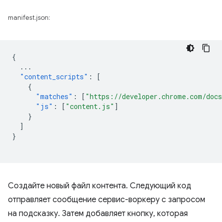
manifest.json:
{
...
"content_scripts"
:
[
{
"matches"
:
[
"https://developer.chrome.com/docs
"js"
:
[
"content.js"
]
}
]
}
Создайте новый файл контента. Следующий код
отправляет сообщение сервис-воркеру с запросом
на подсказку. Затем добавляет кнопку, которая