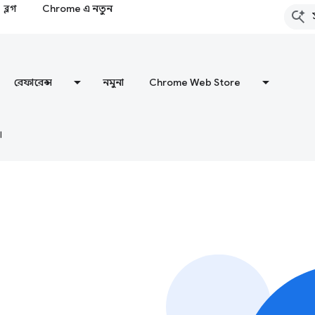
ব্লগ
Chrome এ নতুন
রেফারেন্স
নমুনা
Chrome Web Store
।