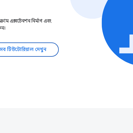
োম এক্সটেনশন নির্মাণ এবং
ুন।
সব টিউটোরিয়াল দেখুন