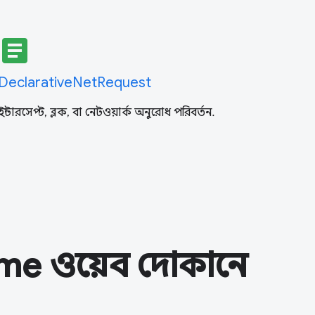
article
DeclarativeNetRequest
ইন্টারসেপ্ট, ব্লক, বা নেটওয়ার্ক অনুরোধ পরিবর্তন.
ome ওয়েব দোকানে