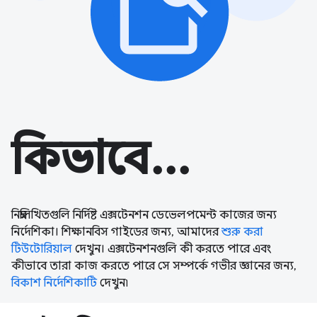
কিভাবে...
নিম্নলিখিতগুলি নির্দিষ্ট এক্সটেনশন ডেভেলপমেন্ট কাজের জন্য
নির্দেশিকা। শিক্ষানবিস গাইডের জন্য, আমাদের
শুরু করা
টিউটোরিয়াল
দেখুন। এক্সটেনশনগুলি কী করতে পারে এবং
কীভাবে তারা কাজ করতে পারে সে সম্পর্কে গভীর জ্ঞানের জন্য,
বিকাশ নির্দেশিকাটি
দেখুন৷