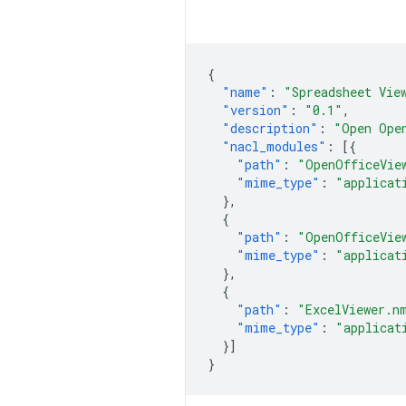
{
"name"
:
"Spreadsheet Vie
"version"
:
"0.1"
,
"description"
:
"Open Ope
"nacl_modules"
:
[{
"path"
:
"OpenOfficeVie
"mime_type"
:
"applicat
},
{
"path"
:
"OpenOfficeVie
"mime_type"
:
"applicat
},
{
"path"
:
"ExcelViewer.n
"mime_type"
:
"applicat
}]
}