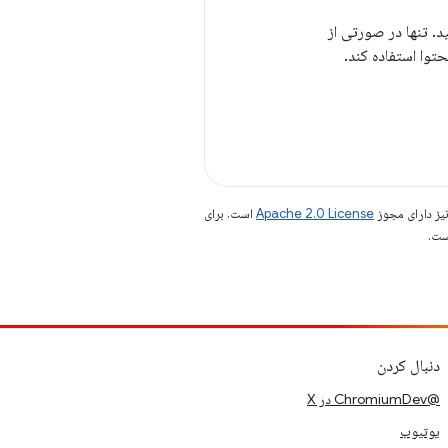
ه‌های افزودنی بدون تعیین «nacl_modules» استفاده کنید. تنها در صورتی از
یز دارای مجوز
Apache 2.0 License
است. برای
دنبال کردن
@ChromiumDev در X
یوتیوب