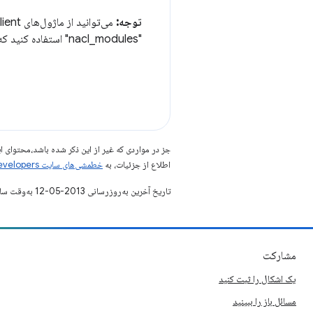
توجه:
"nacl_modules" استفاده کنید که می‌خواهید مرورگر از ماژول Native Client شما برای نمایش نوع خاصی از محتوا استفاده کند.
جز در مواردی که غیر از این ذکر شده باشد،‌محتوا
اطلاع از جزئیات، به
خطمشی‌های سایت Google Developers‏
تاریخ آخرین به‌روزرسانی 2013-05-12 به‌وقت ساعت هماهنگ جهانی.
مشارکت
یک اشکال را ثبت کنید
مسائل باز را ببینید