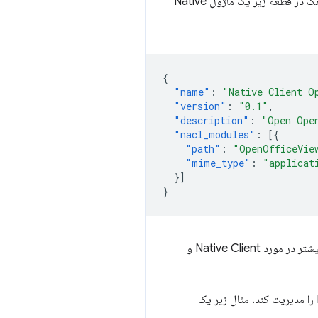
یک یا چند نگاشت از انواع MIME به ماژول Native Client که هر نوع را مدیریت می کند. به عنوان مثال، کد پررنگ در قطعه زیر یک ماژول Native
{
"name"
:
"Native Client O
"version"
:
"0.1"
,
"description"
:
"Open Ope
"nacl_modules"
:
[{
"path"
:
"OpenOfficeVie
"mime_type"
:
"applicat
}]
}
) در فهرست برنامه افزودنی است. برای اطلاعات بیشتر در مورد Native Client و
ممکن است چندین نوع MIME را مدیریت کند. مثال زیر یک