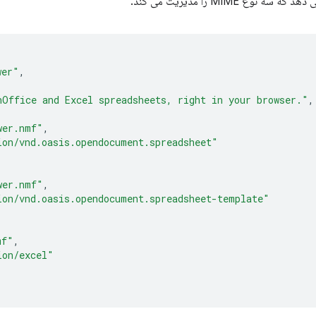
 سه نوع MIME را مدیریت می کند.
wer"
,
nOffice and Excel spreadsheets, right in your browser."
,
wer.nmf"
,
ion/vnd.oasis.opendocument.spreadsheet"
wer.nmf"
,
ion/vnd.oasis.opendocument.spreadsheet-template"
mf"
,
ion/excel"