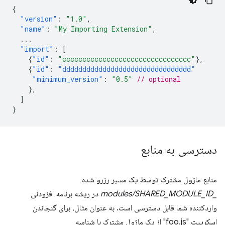
{
"version"
:
"1.0"
,
"name"
:
"My Importing Extension"
,
...
"import"
:
[
{
"id"
:
"cccccccccccccccccccccccccccccccc"
},
{
"id"
:
"dddddddddddddddddddddddddddddddd"
"minimum_version"
:
"0.5"
// optional
},
]
}
دسترسی به منابع
منابع ماژول مشترک توسط یک مسیر رزرو شده
_modules/SHARED_MODULE_ID
در ریشه برنامه افزودنی
واردکننده شما قابل دسترسی است. به عنوان مثال، برای گنجاندن
اسکریپت "foo.js" از یک ماژول مشترک با شناسه