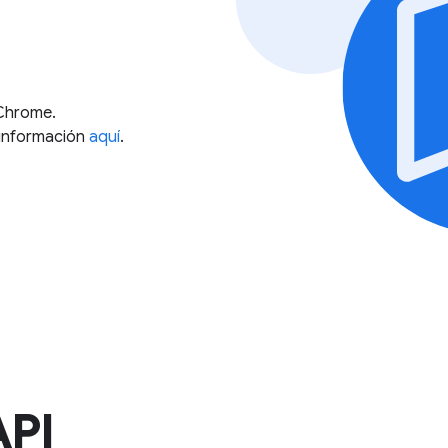
Chrome.
información
aquí
.
API