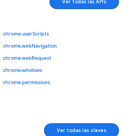
Ver todas las APIs
chrome.userScripts
chrome.webNavigation
chrome.webRequest
chrome.windows
chrome.permissions
Ver todas las claves