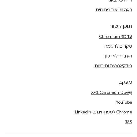
דיווח על באג
ראה נושאים פתוחים
תוכן קשור
עדכוני Chromium
מקרים לדוגמה
העברה לארכיון
פודקאסטים ותוכניות
מעקב
@ChromiumDev ב-X
YouTube
Chrome למפתחים ב-LinkedIn
RSS