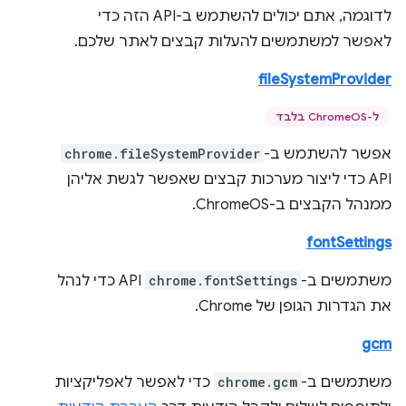
לדוגמה, אתם יכולים להשתמש ב-API הזה כדי
לאפשר למשתמשים להעלות קבצים לאתר שלכם.
fileSystemProvider
ל-ChromeOS בלבד
אפשר להשתמש ב-
chrome.fileSystemProvider
API כדי ליצור מערכות קבצים שאפשר לגשת אליהן
ממנהל הקבצים ב-ChromeOS.
fontSettings
משתמשים ב-
chrome.fontSettings
API כדי לנהל
את הגדרות הגופן של Chrome.
gcm
משתמשים ב-
chrome.gcm
כדי לאפשר לאפליקציות