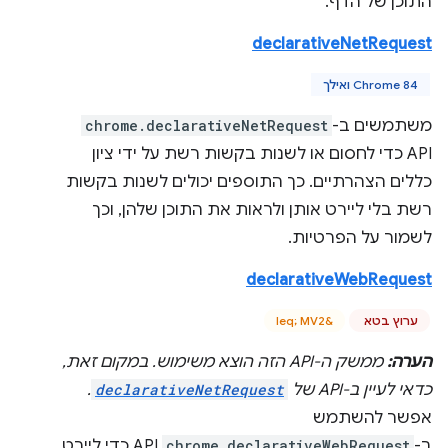
התוכן של הדף.
declarativeNetRequest
Chrome 84 ואילך
משתמשים ב-
chrome.declarativeNetRequest
API כדי לחסום או לשנות בקשות רשת על ידי ציון
כללים הצהרתיים. כך התוספים יכולים לשנות בקשות
רשת בלי ליירט אותן ולראות את התוכן שלהן, וכך
לשמור על הפרטיות.
declarativeWebRequest
ערוץ בטא
‫&leq; MV2
הערה:
ממשק ה-API הזה הוצא משימוש. במקום זאת,
כדאי לעיין ב-API של
declarativeNetRequest
.
אפשר להשתמש
ב-
chrome.declarativeWebRequest
API כדי ליירט,