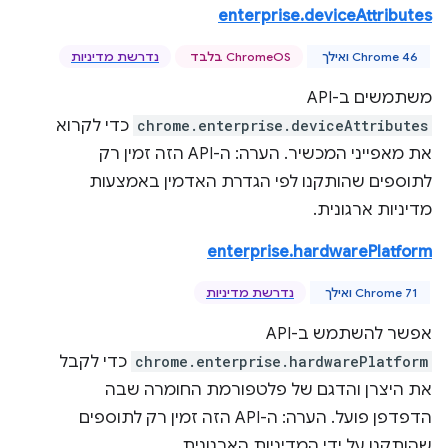
enterprise.deviceAttributes
Chrome 46 ואילך
ChromeOS בלבד
נדרשת מדיניות
משתמשים ב-API‏
chrome.enterprise.deviceAttributes
כדי לקרוא
את מאפייני המכשיר. הערה: ה-API הזה זמין רק
לתוספים שהותקנו לפי הגדרת האדמין באמצעות
מדיניות ארגונית.
enterprise.hardwarePlatform
Chrome 71 ואילך
נדרשת מדיניות
אפשר להשתמש ב-API‏
chrome.enterprise.hardwarePlatform
כדי לקבל
את היצרן והדגם של פלטפורמת החומרה שבה
הדפדפן פועל. הערה: ה-API הזה זמין רק לתוספים
שהותקנו על ידי המדיניות הארגונית.