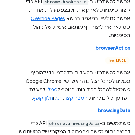
אפשר להשתמש ב-
chrome.bookmarks
API כדי
ליצור סימניות, לארגן אותן ולבצע פעולות אחרות.
אפשר גם לעיין במאמר בנושא
Override Pages
,
שמתאר איך ליצור דף מותאם אישית של ניהול
הסימניות.
browserAction
‫&leq; MV2
אפשר להשתמש בפעולות בדפדפן כדי להוסיף
סמלים לסרגל הכלים הראשי של Google Chrome,
משמאל לסרגל הכתובות. בנוסף ל
סמל
, לפעולת
דפדפן יכולים להיות
הסבר קצר
,
תג
ו
חלון קופץ
.
browsingData
משתמשים ב-
chrome.browsingData
API כדי
להסיר נתוני גלישה מהפרופיל המקומי של המשתמש.