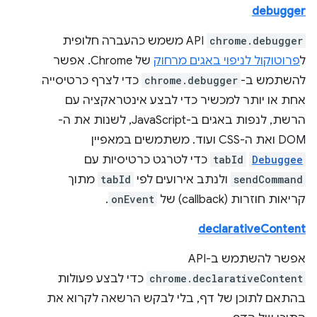
debugger
chrome.debugger
API משמש כהעברה חלופית
ל
פרוטוקול לניפוי באגים מרחוק
של Chrome. אפשר
להשתמש ב-
chrome.debugger
כדי לצרף כרטיסייה
אחת או יותר למכשיר כדי לבצע אינטראקציה עם
הרשת, לנפות באגים ב-JavaScript, לשנות את ה-
DOM ואת ה-CSS ועוד. משתמשים במאפיין
Debuggee
tabId
כדי לטרגט כרטיסיות עם
sendCommand
ולנתב אירועים לפי
tabId
מתוך
קריאות חוזרות (callback) של
onEvent
.
declarativeContent
אפשר להשתמש ב-API‏
chrome.declarativeContent
כדי לבצע פעולות
בהתאם לתוכן של דף, בלי לבקש הרשאה לקרוא את