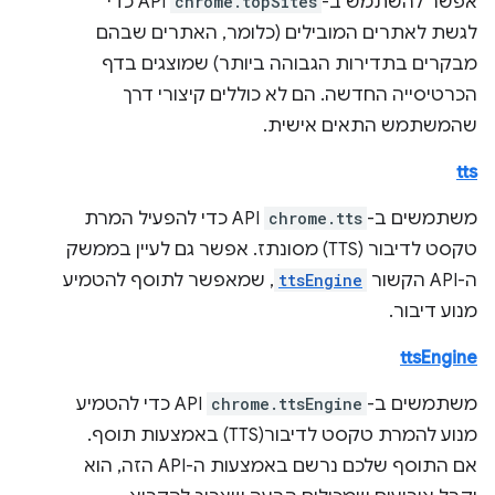
אפשר להשתמש ב-
chrome.topSites
API כדי
לגשת לאתרים המובילים (כלומר, האתרים שבהם
מבקרים בתדירות הגבוהה ביותר) שמוצגים בדף
הכרטיסייה החדשה. הם לא כוללים קיצורי דרך
שהמשתמש התאים אישית.
tts
משתמשים ב-
chrome.tts
API כדי להפעיל המרת
טקסט לדיבור (TTS) מסונתז. אפשר גם לעיין בממשק
ה-API הקשור
ttsEngine
, שמאפשר לתוסף להטמיע
מנוע דיבור.
ttsEngine
משתמשים ב-
chrome.ttsEngine
API כדי להטמיע
מנוע להמרת טקסט לדיבור(TTS) באמצעות תוסף.
אם התוסף שלכם נרשם באמצעות ה-API הזה, הוא