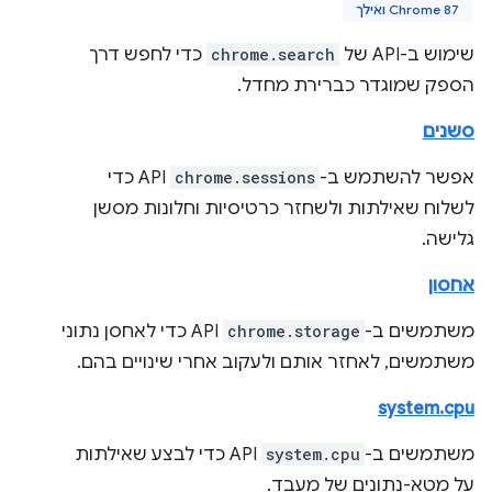
Chrome 87 ואילך
שימוש ב-API של
chrome.search
כדי לחפש דרך
הספק שמוגדר כברירת מחדל.
סשנים
אפשר להשתמש ב-
chrome.sessions
API כדי
לשלוח שאילתות ולשחזר כרטיסיות וחלונות מסשן
גלישה.
אחסון
משתמשים ב-
chrome.storage
API כדי לאחסן נתוני
משתמשים, לאחזר אותם ולעקוב אחרי שינויים בהם.
system.cpu
משתמשים ב-
system.cpu
API כדי לבצע שאילתות
על מטא-נתונים של מעבד.