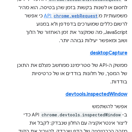
לחסום או לשנות בקשות בזמן שהן בטיסה. הוא מהיר
משמעותית מ
chrome.webRequest
API
כי אפשר
לרשום כללים שמוערכים בדפדפן ולא במנוע
JavaScript, מה שמקצר את זמן האחזור של הלוך
ושוב ומאפשר יעילות גבוהה יותר.
desktopCapture
ממשק ה-API של סטרימינג ממחשב מצלם את התוכן
של המסך, של חלונות בודדים או של כרטיסיות
בודדות.
devtools.inspectedWindow
אפשר להשתמש
ב-
chrome.devtools.inspectedWindow
API כדי
ליצור אינטראקציה עם החלון שנבדק: לקבל את
מזהה הכרטיסייה של הדף שנבדק, להעריך את הקוד