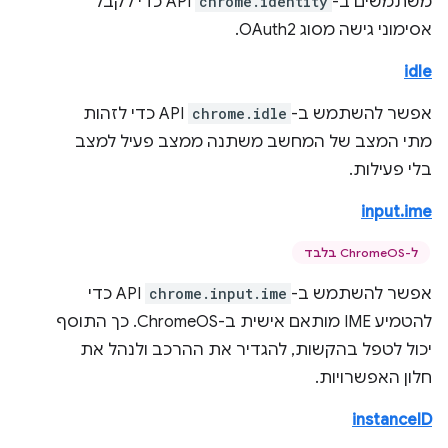
משתמשים ב-
chrome.identity
API כדי לקבל
אסימוני גישה מסוג OAuth2.
idle
אפשר להשתמש ב-
chrome.idle
API כדי לזהות
מתי המצב של המחשב משתנה ממצב פעיל למצב
בלי פעילות.
input.ime
ל-ChromeOS בלבד
אפשר להשתמש ב-
chrome.input.ime
API כדי
להטמיע IME מותאם אישית ב-ChromeOS. כך התוסף
יכול לטפל בהקשות, להגדיר את ההרכב ולנהל את
חלון האפשרויות.
instanceID