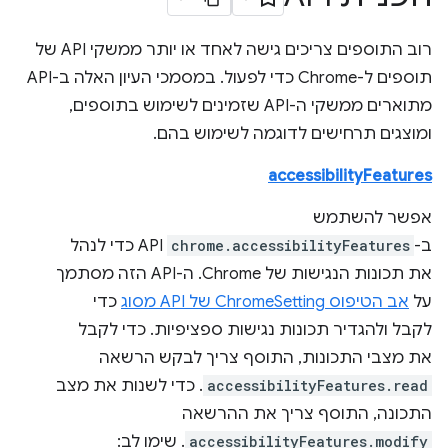
רוב התוספים צריכים גישה לאחד או יותר ממשקי API של
תוספים ל-Chrome כדי לפעול. במסמכי העיון האלה ב-API
מתוארים ממשקי ה-API שזמינים לשימוש בתוספים,
ומוצגים תרחישים לדוגמה לשימוש בהם.
accessibilityFeatures
אפשר להשתמש
ב-
chrome.accessibilityFeatures
API כדי לנהל
את תכונות הנגישות של Chrome. ה-API הזה מסתמך
על
אב הטיפוס ChromeSetting של API מסוג
כדי
לקבל ולהגדיר תכונות נגישות ספציפיות. כדי לקבל
את מצבי התכונות, התוסף צריך לבקש הרשאה
accessibilityFeatures.read
. כדי לשנות את מצב
התכונה, התוסף צריך את ההרשאה
accessibilityFeatures.modify
. שימו לב: