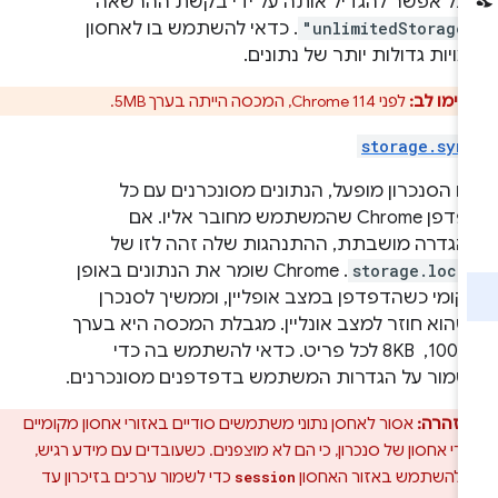
בל אפשר להגדיל אותה על ידי בקשת ההרשאה
"unlimitedStorage
. כדאי להשתמש בו לאחסון
ויות גדולות יותר של נתונים.
שימו לב:
לפני Chrome 114, המכסה הייתה בערך 5MB.
storage.syn
 הסנכרון מופעל, הנתונים מסונכרנים עם כל
דפדפן Chrome שהמשתמש מחובר אליו. אם
הגדרה מושבתת, ההתנהגות שלה זהה לזו של
storage.loca
. ‫Chrome שומר את הנתונים באופן
קומי כשהדפדפן במצב אופליין, וממשיך לסנכרן
שהוא חוזר למצב אונליין. מגבלת המכסה היא בערך
100KB, ‏ 8KB לכל פריט. כדאי להשתמש בה כדי
שמור על הגדרות המשתמש בדפדפנים מסונכרנים.
אזהרה:
אסור לאחסן נתוני משתמשים סודיים באזורי אחסון מקומיים
ורי אחסון של סנכרון, כי הם לא מוצפנים. כשעובדים עם מידע רגיש,
 להשתמש באזור האחסון
כדי לשמור ערכים בזיכרון עד
session