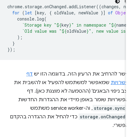
chrome
.
storage
.
onChanged
.
addListener
((
changes
,
na
for
(
let
[
key
,
{
oldValue
,
newValue
}]
of
Objec
console
.
log
(
`Storage key "
${
key
}
" in namespace "
${
names
`Old value was "
${
oldValue
}
", new value is 
);
}
});
פשר להרחיב את הרעיון הזה. בדוגמה הזו יש
דף
פשרויות
שמאפשר למשתמש להפעיל או להשבית את
צב ניפוי הבאגים' (ההטמעה לא מוצגת כאן). דף
אפשרויות שומר באופן מיידי את ההגדרות החדשות
-
storage.sync
, וה-service worker משתמש
-
storage.onChanged
כדי להחיל את ההגדרה בהקדם
אפשרי.