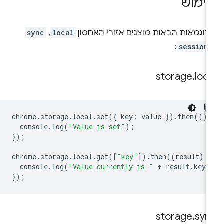
ימוש
דוגמאות הבאות מוצגים אזורי האחסון
local
,
sync
:
session
storage
.
loca
chrome
.
storage
.
local
.
set
({
key
:
value
}).
then
(()
console
.
log
(
"Value is set"
);
});
chrome
.
storage
.
local
.
get
([
"key"
]).
then
((
result
)
=
console
.
log
(
"Value currently is "
+
result
.
key
)
});
storage
.
syn