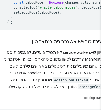
const
debugMode
=
Boolean
(
changes
.
options
.
new
console
.
log
(
'enable debug mode?'
,
debugMode
);
setDebugMode
(
debugMode
);
}
});
עינה מראש אסינכרונית מהאחסון
מכיוון ש-service workers לא תמיד פועלים, לפעמים תוספי
Manifest V3 צריכים לטעון נתונים מהאחסון באופן אסינכרוני
פני שהם מפעילים את המטפלים באירועים שלהם. לשם
כך, בקטע הקוד הבא נעשה שימוש ב-handler אסינכרוני
ל אירוע
action.onClicked
שממתין עד שהמשתנה
storageCach
global יאוכלס לפני הפעלת הלוגיקה שלו.
background.j