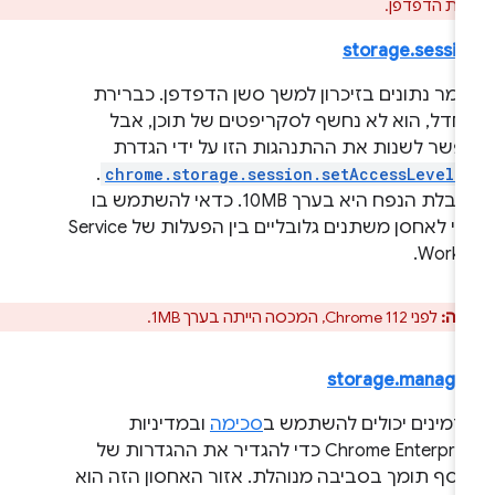
רת הדפדפן.
storage.sessio
ומר נתונים בזיכרון למשך סשן הדפדפן. כברירת
חדל, הוא לא נחשף לסקריפטים של תוכן, אבל
פשר לשנות את ההתנהגות הזו על ידי הגדרת
.
chrome.storage.session.setAccessLevel(
מגבלת הנפח היא בערך 10MB. כדאי להשתמש בו
כדי לאחסן משתנים גלובליים בין הפעלות של Service
Worke
רה:
לפני Chrome 112, המכסה הייתה בערך 1MB.
storage.manage
דמינים יכולים להשתמש ב
סכימה
ובמדיניות
Chrome Enterprise כדי להגדיר את ההגדרות של
וסף תומך בסביבה מנוהלת. אזור האחסון הזה הוא