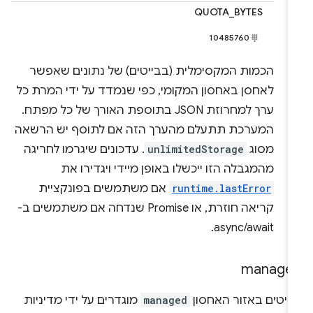
QUOTA_BYTES
10485760
הכמות המקסימלית (בבייטים) של נתונים שאפשר
לאחסן באחסון המקומי, כפי שנמדד על ידי המרת כל
ערך למחרוזת JSON בתוספת האורך של כל מפתח.
המערכת תתעלם מהערך הזה אם לתוסף יש הרשאה
מסוג
unlimitedStorage
. עדכונים שיגרמו לחריגה
מהמגבלה הזו ייכשלו באופן מיידי ויגדירו את
runtime.lastError
אם משתמשים בפונקציית
קריאה חוזרת, או Promise שנדחה אם משתמשים ב-
async/await.
manage
ריטים באזור האחסון
managed
מוגדרים על ידי מדיניות