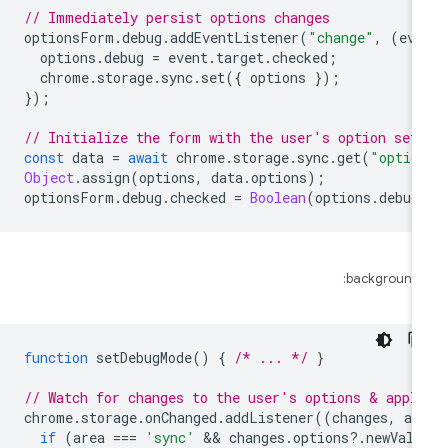
// Immediately persist options changes
optionsForm
.
debug
.
addEventListener
(
"change"
,
(
eve
options
.
debug
=
event
.
target
.
checked
;
chrome
.
storage
.
sync
.
set
({
options
});
});
// Initialize the form with the user's option set
const
data
=
await
chrome
.
storage
.
sync
.
get
(
"optio
Object
.
assign
(
options
,
data
.
options
);
optionsForm
.
debug
.
checked
=
Boolean
(
options
.
debug
background.j
function
setDebugMode
()
{
/* ... */
}
// Watch for changes to the user's options & appl
chrome
.
storage
.
onChanged
.
addListener
((
changes
,
ar
if
(
area
===
'sync'
 && 
changes
.
options
?
.
newValu