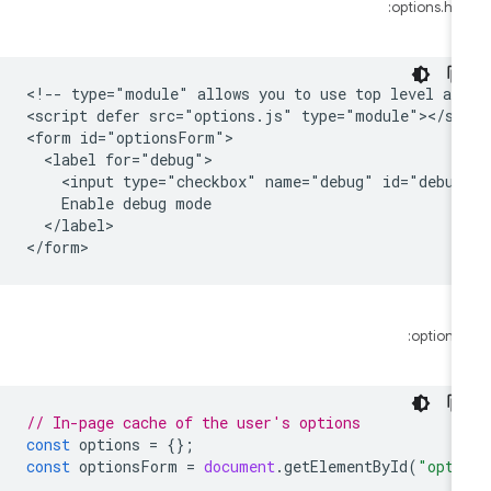
options.htm
<!-- type="module" allows you to use top level awa
<script defer src="options.js" type="module"></scr
<form id="optionsForm">

  <label for="debug">

    <input type="checkbox" name="debug" id="debug"
    Enable debug mode

  </label>

options.j
// In-page cache of the user's options
const
options
=
{};
const
optionsForm
=
document
.
getElementById
(
"opti