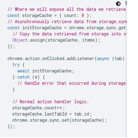
// Where we will expose all the data we retrieve 
const
storageCache
=
{
count
:
0
};
// Asynchronously retrieve data from storage.sync
const
initStorageCache
=
chrome
.
storage
.
sync
.
get
(
// Copy the data retrieved from storage into st
Object
.
assign
(
storageCache
,
items
);
});
chrome
.
action
.
onClicked
.
addListener
(
async
(
tab
)
=
try
{
await
initStorageCache
;
}
catch
(
e
)
{
// Handle error that occurred during storage i
}
// Normal action handler logic.
storageCache
.
count
++
;
storageCache
.
lastTabId
=
tab
.
id
;
chrome
.
storage
.
sync
.
set
(
storageCache
);
});