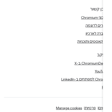
וכן קשור
וני Chromium
רים לדוגמה
ברה לארכיון
דקאסטים ותוכניות
עקב
Ch ב-X
YouTu
Ch למפתחים ב-LinkedIn
RS
אים
פרטיות
Manage cookies