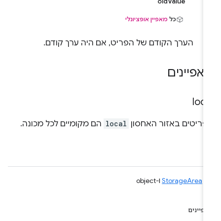
oldValue
כל
מאפיין אופציונלי
הערך הקודם של הפריט, אם היה ערך קודם.
אפיינים
loca
פריטים באזור האחסון
local
הם מקומיים לכל מכונה.
ג
StorageArea
ו-object
פיינים