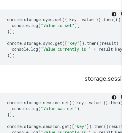
chrome
.
storage
.
sync
.
set
({
key
:
value
}).
then
(()
=
console
.
log
(
"Value is set"
);
});
chrome
.
storage
.
sync
.
get
([
"key"
]).
then
((
result
)
=
>
console
.
log
(
"Value currently is "
+
result
.
key
)
});
storage
.
sessio
chrome
.
storage
.
session
.
set
({
key
:
value
}).
then
((
console
.
log
(
"Value was set"
);
});
chrome
.
storage
.
session
.
get
([
"key"
]).
then
((
result
)
console
.
log
(
"Value currently is "
+
result
.
key
)