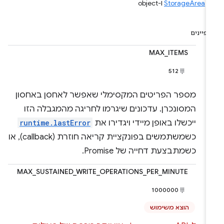
StorageArea
ו-object
פיינים
MAX_ITEMS
512
מספר הפריטים המקסימלי שאפשר לאחסן באחסון
המסונכרן. עדכונים שיגרמו לחריגה מהמגבלה הזו
ייכשלו באופן מיידי ויגדירו את
runtime.lastError
כשמשתמשים בפונקציית קריאה חוזרת (callback), או
כשמתבצעת דחייה של Promise.
MAX_SUSTAINED_WRITE_OPERATIONS_PER_MINUTE
1000000
הוצא משימוש