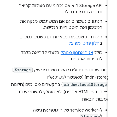
‫Storage API הוא אסינכרוני עם פעולות קריאה
וכתיבה בכמות גדולה.
הנתונים נשמרים גם אם המשתמש מנקה את
המטמון ואת היסטוריית הגלישה.
ההגדרות שנשמרו נשארות גם כשמשתמשים
ב
חלון פרטי מפוצל
.
כולל
אזור אחסון מנוהל
בלעדי לקריאה בלבד
למדיניות ארגונית.
מרות שתוספים יכולים להשתמש בממשק [
Storage
]
[mdn-storage] (שאפשר לגשת אליו
-
window.localStorage
) בהקשרים מסוימים (חלונות
קופצים ודפי HTML אחרים), לא מומלץ להשתמש בו
הסיבות הבאות:
ל-service worker של התוסף אין גישה
ל-
Storage
.