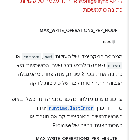
ל-API‏ storage.sync אין יותר מכסה של פעולות
כתיבה מתמשכות.
MAX_WRITE_OPERATIONS_PER_HOUR
1800
המספר המקסימלי של פעולות
set
,
remove
או
clear
שאפשר לבצע בכל שעה. המשמעות היא
כתיבה אחת בכל 2 שניות, שזה פחות מהמגבלה
הגבוהה יותר לטווח קצר של כתיבות לדקה.
עדכונים שיגרמו לחריגה מהמגבלה הזו ייכשלו באופן
מיידי, והערך
runtime.lastError
יוגדר
כשמשתמשים בפונקציית קריאה חוזרת או
כשמתבצעת דחייה של Promise.
MAX_WRITE_OPERATIONS_PER_MINUTE