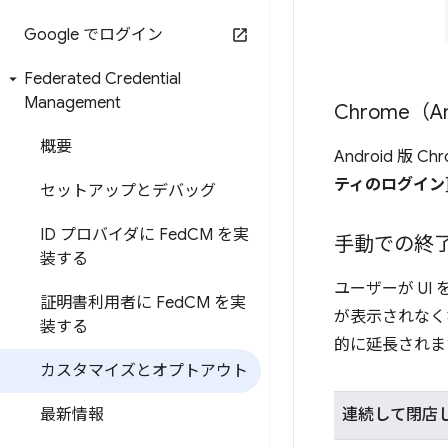
Google でログイン
Federated Credential
Management
Chrome（An
概要
Android 版 
ティのログイン
セットアップとデバッグ
ID プロバイダに Fed
CM を実
手動での終
装する
ユーザーが UI
証明書利用者に Fed
CM を実
が表示されなく
装する
的に延長されま
カスタマイズとオプトアウト
連続して閉店
最新情報