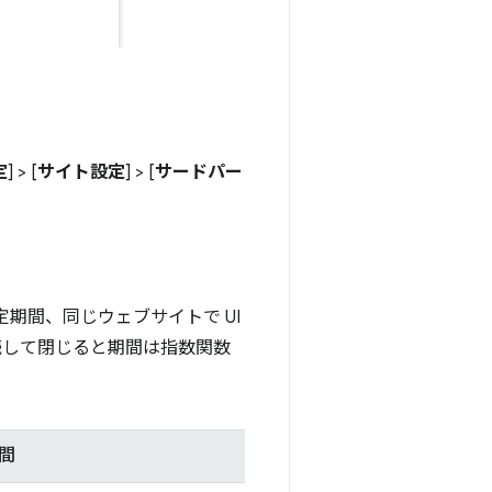
定
] > [
サイト設定
] > [
サードパー
期間、同じウェブサイトで UI
続して閉じると期間は指数関数
間