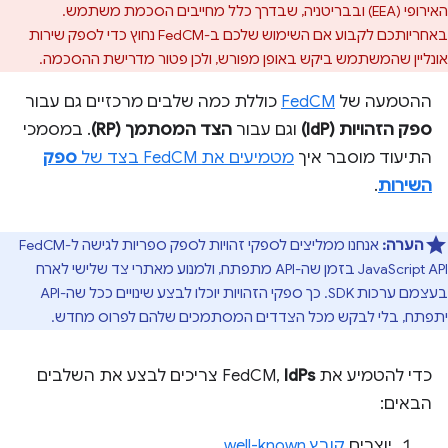
האירופי (EEA) ובבריטניה, שבדרך כלל מחייבים הסכמת משתמש.
באחריותכם לקבוע אם השימוש שלכם ב-FedCM נחוץ כדי לספק שירות
אונליין שהמשתמש ביקש באופן מפורש, ולכן פטור מדרישת ההסכמה.
ההטמעה של
FedCM
כוללת כמה שלבים מרכזיים גם עבור
ספק הזהויות (IdP)
וגם עבור
הצד המסתמך (RP)
. במסמכי
התיעוד מוסבר איך
מטמיעים את FedCM בצד של
ספק
השירות
.
הערה:
אנחנו ממליצים לספקי זהויות לספק ספריות לגישה ל-FedCM
JavaScript API בזמן שה-API מתפתח, ולמנוע מאתרי צד שלישי לארח
בעצמם ערכות SDK. כך ספקי הזהויות יוכלו לבצע שינויים ככל שה-API
יתפתח, בלי לבקש מכל הצדדים המסתמכים שלהם לפרוס מחדש.
כדי להטמיע את FedCM,
IdPs
צריכים לבצע את השלבים
הבאים:
יוצרים
קובץ well-known
.