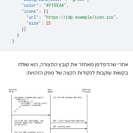
"color"
:
"#FFEEAA"
,
"icons"
:
[{
"url"
:
"https://idp.example/icon.ico"
,
"size"
:
25
}]
}
}
אחרי שהדפדפן מאחזר את קובץ התצורה, הוא שולח
בקשות עוקבות לנקודות הקצה של ספק הזהויות: