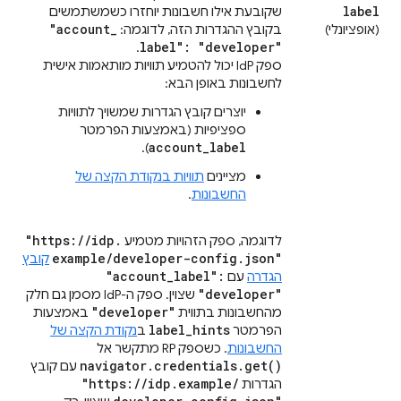
label
שקובעת אילו חשבונות יוחזרו כשמשתמשים
"account
_
(אופציונלי)
בקובץ ההגדרות הזה, לדוגמה:
label": "developer"
.
ספק IdP יכול להטמיע תוויות מותאמות אישית
לחשבונות באופן הבא:
יוצרים קובץ הגדרות שמשויך לתוויות
ספציפיות (באמצעות הפרמטר
account_label
).
מציינים
תוויות בנקודת הקצה של
החשבונות
.
"https:
/
/
idp
.
לדוגמה, ספק הזהויות מטמיע
example
/
developer-config
.
json"
קובץ
"account
_
label":
הגדרה
עם
"developer"
שצוין. ספק ה-IdP מסמן גם חלק
"developer"
מהחשבונות בתווית
באמצעות
label
_
hints
הפרמטר
ב
נקודת הקצה של
החשבונות
. כשספק RP מתקשר אל
navigator
.
credentials
.
get(
)
עם קובץ
"https:
/
/
idp
.
example
/
הגדרות