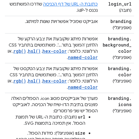
login
_
url
כתובת ה-URL של דף הכניסה
שדרכו המשתמש
(חובה)
נכנס ל-IdP.
branding
אובייקט שמכיל אפשרויות שונות למיתוג.
(אופציונלי)
branding
.
אפשרות מיתוג שקובעת את צבע הרקע של
background
_
הלחצן 'המשך בתור...'. משתמשים בתחביר CSS
rgb()
hsl()
hex-color
color
הרלוונטי, כלומר:
,
,
, או
named-color
(אופציונלי)
.
branding
.
אפשרות מיתוג שקובעת את צבע הטקסט של
color
הלחצן 'המשך בתור…'. משתמשים בתחביר CSS
rgb()
hsl()
hex-color
(אופציונלי)
הרלוונטי, כלומר:
,
,
, או
named-color
.
branding
.
מערך של אובייקטים מסוג icon. הסמלים האלה
icons
מוצגים בתיבת הדו-שיח של הכניסה. לאובייקט
(אופציונלי)
הסמל יש שני פרמטרים:
url
(חובה): כתובת ה-URL של תמונת
הסמל. אין תמיכה בתמונות SVG.
size
(אופציונלי): מידות הסמל.