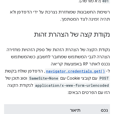
401
(לא מורשה).
רשימת החשבונות שמוחזרת נצרכת על ידי הדפדפן ולא
תהיה זמינה לצד המסתמך.
נקודת קצה של הצהרת זהות
נקודת הקצה של הצהרת הזהות של ספק הזהויות מחזירה
הצהרה לגבי המשתמש שמחובר לחשבון. כשהמשתמש
נכנס לאתר RP באמצעות קריאה
ל-
navigator.credentials.get()
, הדפדפן שולח בקשת
POST
עם קובצי Cookie עם
SameSite=None
וסוג תוכן של
application/x-www-form-urlencoded
לנקודת הקצה
הזו עם הפרטים הבאים:
נכס
תיאור