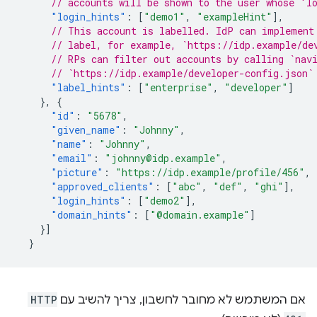
// accounts will be shown to the user whose 'l
"login_hints"
:
[
"demo1"
,
"exampleHint"
],
// This account is labelled. IdP can implement
// label, for example, `https://idp.example/de
// RPs can filter out accounts by calling `nav
// `https://idp.example/developer-config.json`
"label_hints"
:
[
"enterprise"
,
"developer"
]
},
{
"id"
:
"5678"
,
"given_name"
:
"Johnny"
,
"name"
:
"Johnny"
,
"email"
:
"johnny@idp.example"
,
"picture"
:
"https://idp.example/profile/456"
,
"approved_clients"
:
[
"abc"
,
"def"
,
"ghi"
],
"login_hints"
:
[
"demo2"
],
"domain_hints"
:
[
"@domain.example"
]
}]
}
אם המשתמש לא מחובר לחשבון, צריך להשיב עם
HTTP