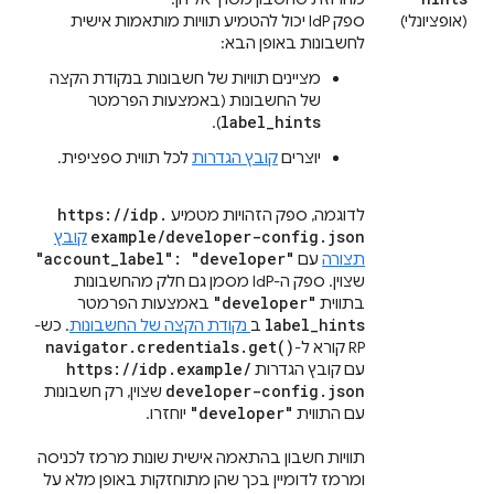
(אופציונלי)
ספק IdP יכול להטמיע תוויות מותאמות אישית
לחשבונות באופן הבא:
מציינים תוויות של חשבונות בנקודת הקצה
של החשבונות (באמצעות הפרמטר
label_hints
).
יוצרים
קובץ הגדרות
לכל תווית ספציפית.
https:
/
/
idp
.
לדוגמה, ספק הזהויות מטמיע
example
/
developer-config
.
json
קובץ
"account
_
label": "developer"
תצורה
עם
שצוין. ספק ה-IdP מסמן גם חלק מהחשבונות
"developer"
בתווית
באמצעות הפרמטר
label
_
hints
ב
נקודת הקצה של החשבונות
. כש-
navigator
.
credentials
.
get(
)
RP קורא ל-
https:
/
/
idp
.
example
/
עם קובץ הגדרות
developer-config
.
json
שצוין, רק חשבונות
"developer"
עם התווית
יוחזרו.
תוויות חשבון בהתאמה אישית שונות מרמז לכניסה
ומרמז לדומיין בכך שהן מתוחזקות באופן מלא על