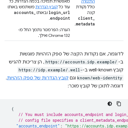
התצורה
מאפשרת תמיכה בכמה הגדרות, כל
כולל נקודת
עוד כל
קובץ הגדרות
משתמש באותו
accounts
_
login
_
url
קצה
ובאותו
endpoint
client
_
.
metadata
.
הערה: הפרמטר נתמך החל מ-
Chrome 132 ואילך.
לדוגמה, אם נקודות הקצה של ספק הזהויות מוגשות
ב-
https://accounts.idp.example/
, הן צריכות להגיש
קובץ well-known ב-
https://idp.example/.well-
known/web-identity
וגם
קובץ הגדרות של ספק הזהויות
.
דוגמה לתוכן של קובץ מוכר:
{
// You must include accounts_endpoint and login
// config file specifies a client_metadata_endp
"accounts_endpoint"
:
"https://accounts.idp.examp