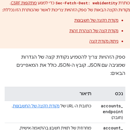
כותרת
כדי למנוע
מתקפות CSRF
.
Sec-Fetch-Dest: webidentity
נקודות הקצה הבאות של ספק הזהויות צריכות לאשר שהכותרת הזו נכללת:
נקודת הקצה של חשבונות
נקודת קצה של הצהרת זהות
ניתוק נקודת קצה
ספק הזהויות צריך להטמיע נקודת קצה של הגדרות
שמגיבה עם JSON. קובץ ה-JSON כולל את המאפיינים
הבאים:
נכס
תיאור
accounts
_
כתובת ה-URL של
נקודת הקצה של החשבונות
.
endpoint
(חובה)
account
_
מחרוזת של תווית חשבון בהתאמה אישית,