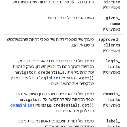
picture
כתובת ה-URL של תמונת הדמות של המשתמש.
(אופציונלי)
given
_
השם הפרטי של המשתמש.
name
(אופציונלי)
approved
_
מערך של מספרי לקוח של ספקי זהויות שהמשתמש
clients
נרשם אליהם.
(אופציונלי)
login
_
מערך של כל סוגי המסננים האפשריים שספק
hints
הזהויות תומך בהם כדי לציין חשבון. ספק הזהויות
navigator
.
credentials
.
(אופציונלי)
יכול להפעיל את
loginHint
get(
)
עם המאפיין
כדי להציג באופן
סלקטיבי את החשבון שצוין.
domain
_
מערך של כל הדומיינים שהחשבון משויך אליהם.
navigator
.
hints
ספק הזהויות יכול להתקשר אל
domainHint
credentials
.
get(
)
(אופציונלי)
עם מאפיין
כדי לסנן את החשבונות.
label
_
מערך של תוויות חשבון מותאמות אישית מסוג
hints
מחרוזת שחשבון משויך אליהן.