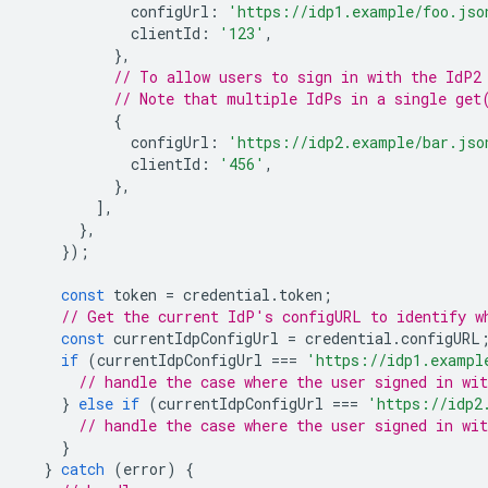
configUrl
:
'https://idp1.example/foo.jso
clientId
:
'123'
,
},
// To allow users to sign in with the IdP2
// Note that multiple IdPs in a single get
{
configUrl
:
'https://idp2.example/bar.jso
clientId
:
'456'
,
},
],
},
});
const
token
=
credential
.
token
;
// Get the current IdP's configURL to identify w
const
currentIdpConfigUrl
=
credential
.
configURL
if
(
currentIdpConfigUrl
===
'https://idp1.exampl
// handle the case where the user signed in wit
}
else
if
(
currentIdpConfigUrl
===
'https://idp2
// handle the case where the user signed in wit
}
}
catch
(
error
)
{