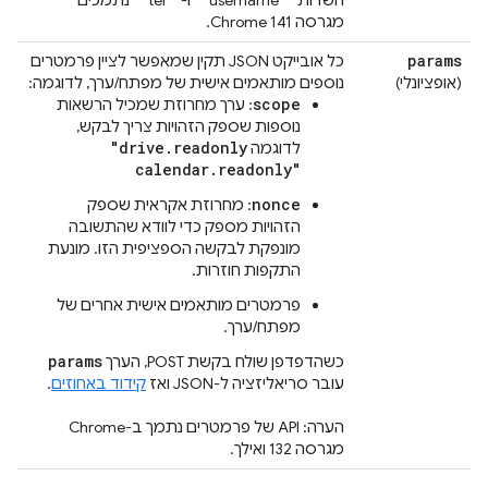
השדות ‎ `"username"` ‎ ו-‎ `"tel"` ‎ נתמכים
מגרסה Chrome 141.
params
כל אובייקט JSON תקין שמאפשר לציין פרמטרים
(אופציונלי)
נוספים מותאמים אישית של מפתח/ערך, לדוגמה:
scope
: ערך מחרוזת שמכיל הרשאות
נוספות שספק הזהויות צריך לבקש,
"drive.readonly
לדוגמה
calendar.readonly"
nonce
: מחרוזת אקראית שספק
הזהויות מספק כדי לוודא שהתשובה
מונפקת לבקשה הספציפית הזו. מונעת
התקפות חוזרות.
פרמטרים מותאמים אישית אחרים של
מפתח/ערך.
params
כשהדפדפן שולח בקשת POST, הערך
עובר סריאליזציה ל-JSON ואז
קידוד באחוזים
.
הערה: API של פרמטרים נתמך ב-Chrome
מגרסה 132 ואילך.