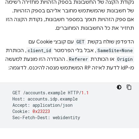
נקודת הקצה של החשבונות בספק הזהויות מחזירה רשימה
של חשבונות שהמשתמש מחובר אליהם בספק הזהויות.
אם ספק הזהויות תומך במספר חשבונות, נקודת הקצה הזו
תחזיר את כל החשבונות המחוברים.
הדפדפן שולח בקשת
GET
עם קובצי Cookie עם
SameSite=None
, אבל בלי הפרמטר
client_id
, הכותרת
Origin
או הכותרת
Referer
. ההגדרה הזו מונעת למעשה
מ-IdP לדעת לאיזה RP המשתמש מנסה להיכנס. לדוגמה:
GET
/
accounts
.
example
HTTP
/
1.1
Host
:
accounts
.
idp
.
example
Accept
:
application
/
json
Cookie
:
0x23223
Sec
-
Fetch
-
Dest
:
webidentity