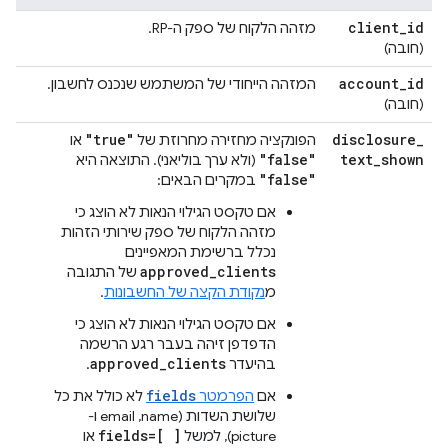
client
_
id
מזהה הלקוח של ספק ה-RP.
(חובה)
account
_
id
המזהה הייחודי של המשתמש שנכנס לחשבון.
(חובה)
"true"
disclosure
_
הפונקציה מחזירה מחרוזת של
או
"false"
text
_
shown
(ולא ערך בוליאני). התוצאה היא
"false"
במקרים הבאים:
אם טקסט הגילוי הנאות לא הוצג כי
מזהה הלקוח של ספק שירותי הזהות
נכלל ברשימת המאפיינים
approved_clients
של התגובה
מ
נקודת הקצה של החשבונות
.
אם טקסט הגילוי הנאות לא הוצג כי
הדפדפן זיהה בעבר רגע הרשמה
approved_clients
בהיעדר
.
fields
אם
הפרמטר
לא כולל את כל
שלושת השדות (name,‏ email ו-
fields=[ ]
picture), למשל
או