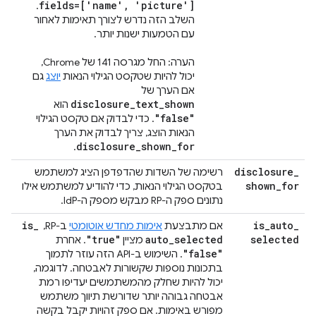
fields=['name', 'picture']
.
השלב הזה נדרש לצורך תאימות לאחור
עם הטמעות ישנות יותר. ‫
הערה: החל מגרסה 141 של Chrome,
יכול להיות שטקסט הגילוי הנאות
יוצג
גם
אם הערך של
disclosure_text_shown
הוא
"false"
. כדי לבדוק אם טקסט הגילוי
הנאות הוצג, צריך לבדוק את הערך
disclosure_shown_for
.
disclosure
_
רשימה של השדות שהדפדפן הציג למשתמש
shown
_
for
בטקסט הגילוי הנאות, כדי להודיע למשתמש אילו
נתונים ספק ה-RP מבקש מספק ה-IdP.
is
_
is
_
auto
_
אם מתבצעת
אימות מחדש אוטומטי
ב-RP, ‏
"true"
auto
_
selected
selected
מציין
. אחרת
"false"
. השימוש ב-API הזה עוזר לתמוך
בתכונות נוספות שקשורות לאבטחה. לדוגמה,
יכול להיות שחלק מהמשתמשים יעדיפו רמת
אבטחה גבוהה יותר שדורשת תיווך משתמש
מפורש באימות. אם ספק זהויות יקבל בקשה