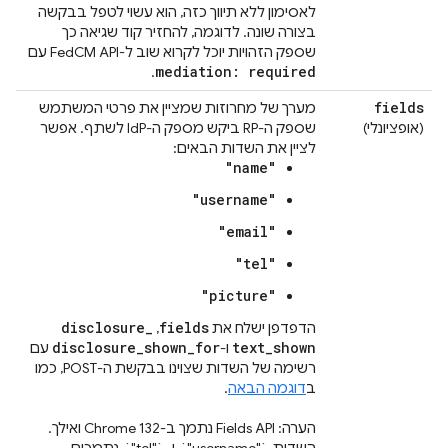
לאסימון ללא תיווך כזה, הוא עשוי לטפל בבקשה
בצורה שונה. לדוגמה, להחזיר קוד שגיאה כך
שספק הזהויות יוכל לקרוא שוב ל-FedCM API עם
mediation: required
.
fields
מערך של מחרוזות שמציין את פרטי המשתמש
(אופציונלי)
שספק ה-RP ביקש מספק ה-IdP לשתף. אפשר
לציין את השדות הבאים:
"name"
"username"
"email"
"tel"
"picture"
disclosure
_
fields
הדפדפן ישלח את
,‏
disclosure
_
shown
_
for
text
_
shown
ו-
עם
רשימה של השדות שצוינו בבקשת ה-POST, כמו
ב
דוגמה הבאה
.
הערה: Fields API נתמך ב-Chrome 132 ואילך.