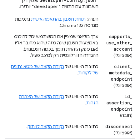
developer-config
.
json"
שצוין, רק
"developer"
חשבונות עם התווית
יוחזרו.
הערה:
תוויות חשבון בהתאמה אישית
נתמכות
מגרסה Chrome 132.
supports
_
ערך בוליאני שמציין אם המשתמש יכול להיכנס
use
_
other
_
באמצעות חשבון שונה מזה שהוא מחובר אליו
account
(אם ספק הזהויות תומך בכמה חשבונות).
(אופציונלי)
ההגדרה הזו רלוונטית רק למצב פעיל.
client
_
כתובת ה-URL של
נקודת הקצה של מטא נתונים
metadata
_
של לקוחות
.
endpoint
(אופציונלי)
id
_
כתובת ה-URL של
נקודת הקצה של הצהרת
assertion
_
הזהות
.
endpoint
(חובה)
disconnect
כתובת ה-URL של
נקודת הקצה לניתוק
.
(אופציונלי)