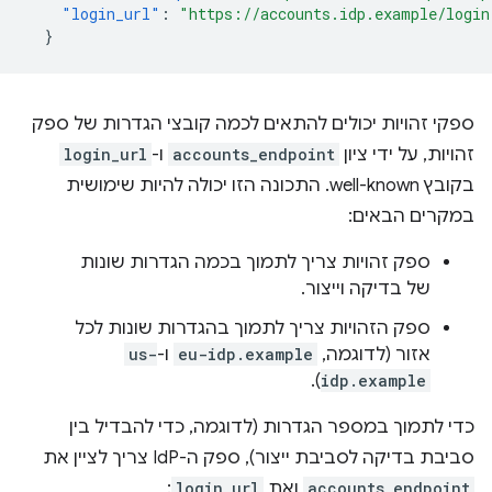
"login_url"
:
"https://accounts.idp.example/login
}
ספקי זהויות יכולים להתאים לכמה קובצי הגדרות של ספק
זהויות, על ידי ציון
accounts_endpoint
ו-
login_url
בקובץ well-known. התכונה הזו יכולה להיות שימושית
במקרים הבאים:
ספק זהויות צריך לתמוך בכמה הגדרות שונות
של בדיקה וייצור.
ספק הזהויות צריך לתמוך בהגדרות שונות לכל
אזור (לדוגמה,
eu-idp.example
ו-
us-
).
idp.example
כדי לתמוך במספר הגדרות (לדוגמה, כדי להבדיל בין
סביבת בדיקה לסביבת ייצור), ספק ה-IdP צריך לציין את
accounts_endpoint
ואת
login_url
: