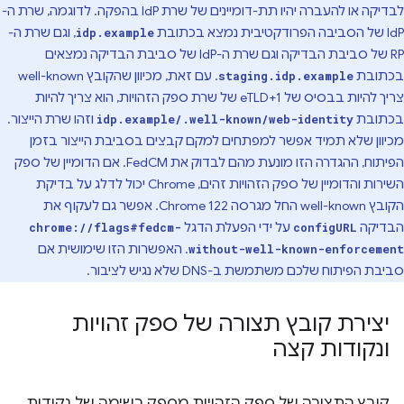
לבדיקה או להעברה יהיו תת-דומיינים של שרת IdP בהפקה. לדוגמה, שרת ה-
IdP של הסביבה הפרודקטיבית נמצא בכתובת
, וגם שרת ה-
idp.example
RP של סביבת הבדיקה וגם שרת ה-IdP של סביבת הבדיקה נמצאים
בכתובת
. עם זאת, מכיוון שהקובץ well-known
staging.idp.example
צריך להיות בבסיס של eTLD+1 של שרת ספק הזהויות, הוא צריך להיות
בכתובת
וזהו שרת הייצור.
idp.example/.well-known/web-identity
מכיוון שלא תמיד אפשר למפתחים למקם קבצים בסביבת הייצור בזמן
הפיתוח, ההגדרה הזו מונעת מהם לבדוק את FedCM. אם הדומיין של ספק
השירות והדומיין של ספק הזהויות זהים, Chrome יכול לדלג על בדיקת
הקובץ well-known החל מגרסה Chrome 122. אפשר גם לעקוף את
הבדיקה
על ידי הפעלת הדגל
chrome://flags#fedcm-
configURL
. האפשרות הזו שימושית אם
without-well-known-enforcement
סביבת הפיתוח שלכם משתמשת ב-DNS שלא נגיש לציבור.
יצירת קובץ תצורה של ספק זהויות
ונקודות קצה
קובץ התצורה של ספק הזהויות מספק רשימה של נקודות