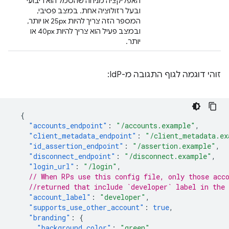
האפליקציה מניחה שהסמל הוא ריבועי
ובעל רזולוציה אחת. במצב פסיבי,
המספר הזה צריך להיות 25px או יותר,
ובמצב פעיל הוא צריך להיות 40px או
יותר.
זוהי דוגמה לגוף התגובה מ-IdP:
{
"accounts_endpoint"
:
"/accounts.example"
,
"client_metadata_endpoint"
:
"/client_metadata.ex
"id_assertion_endpoint"
:
"/assertion.example"
,
"disconnect_endpoint"
:
"/disconnect.example"
,
"login_url"
:
"/login"
,
// When RPs use this config file, only those acc
//returned that include `developer` label in the 
"account_label"
:
"developer"
,
"supports_use_other_account"
:
true
,
"branding"
:
{
"background_color"
:
"green"
,