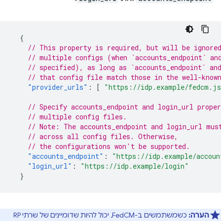
{
// This property is required, but will be ignore
// multiple configs (when `accounts_endpoint` an
// specified), as long as `accounts_endpoint` an
// that config file match those in the well-know
"provider_urls"
:
[
"https://idp.example/fedcm.j
// Specify accounts_endpoint and login_url proper
// multiple config files.
// Note: The accounts_endpoint and login_url mus
// across all config files. Otherwise,
// the configurations won't be supported.
"accounts_endpoint"
:
"https://idp.example/accoun
"login_url"
:
"https://idp.example/login"
}
הערה:
כשמשתמשים ב-FedCM, יכול להיות שדומיינים של שרתי RP