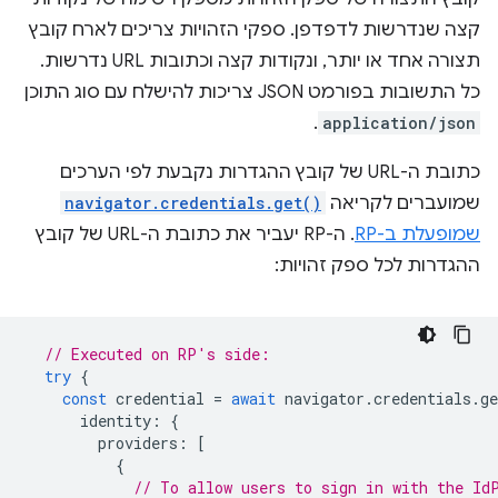
קצה שנדרשות לדפדפן. ספקי הזהויות צריכים לארח קובץ
תצורה אחד או יותר, ונקודות קצה וכתובות URL נדרשות.
כל התשובות בפורמט JSON צריכות להישלח עם סוג התוכן
.
application/json
כתובת ה-URL של קובץ ההגדרות נקבעת לפי הערכים
שמועברים לקריאה
navigator.credentials.get()
שמופעלת ב-RP
. ה-RP יעביר את כתובת ה-URL של קובץ
ההגדרות לכל ספק זהויות:
// Executed on RP's side:
try
{
const
credential
=
await
navigator
.
credentials
.
ge
identity
:
{
providers
:
[
{
// To allow users to sign in with the Id