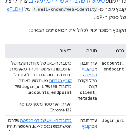
כדי למנוע
שימוש לרעה ב-API על ידי כלי מעקב
, צריך להציג
קובץ מוכר מ-
/.well-known/web-identity
של
eTLD+1
של ספק ה-IdP.
הקובץ המוכר יכול לכלול את המאפיינים הבאים:
נכס
חובה
תיאור
accounts
_
ערך חובה
כתובת ה-URL של נקודת הקצה של
endpoint
אם
קובץ
החשבונות. האפשרות הזו מאפשרת
התצורה
תמיכה בכמה הגדרות, כל עוד כל
כולל נקודת
קובץ הגדרות
משתמש באותה
login
_
url
קצה
כתובת URL של
ושל
accounts
_
endpoint
client
_
.
metadata
.
הערה: הפרמטר נתמך מגרסה
Chrome 132.
login
_
url
ערך חובה
כתובת ה-URL של דף הכניסה
שדרכו
אם
קובץ
המשתמש נכנס ל-IdP. האפשרות הזו