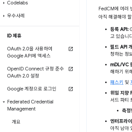
Codelabs
FedCM에 여러
우수사례
아직 해결해야 할
등록 API:
G
ID 제휴
고 있습니다
필드 API 
OAuth 2
.
0을 사용하여
청하는 정보
Google API에 액세스
mDL/VC
Open
ID Connect 규정 준수
해하기 위해
OAuth 2
.
0 설정
패스키
및
Google 계정으로 로그인
위임 지향 
서드 파티
Federated Credential
Management
측정
엔터프라이
개요
아직 남아 