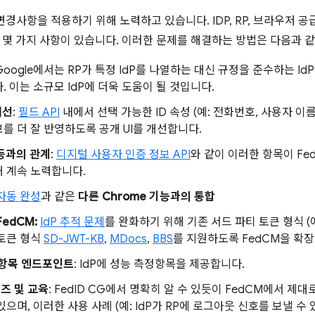
 변경사항을 적용하기 위해 노력하고 있습니다. IDP, RP, 브라우저
 몇 가지 사항이 있습니다. 이러한 문제를 해결하는 방법은 다음과 
oogle에서는 RP가 특정 IdP를 나열하는 대신 규정을 준수하는 I
. 이는 소규모 IdP에 더욱 도움이 될 것입니다.
개선
:
필드 API
내에서 선택 가능한 ID 속성 (예: 전화번호, 사용자 이름
를 더 잘 반영하도록 공개 UI를 개선합니다.
 등과의 관계
:
디지털 사용자 인증 정보 API
와 같이 이러한 항목이 Fe
 계속 노력합니다.
자동 완성
과 같은
다른 Chrome 기능과의 통합
FedCM:
IdP 추적 문제
를 완화하기 위해 기존 서드 파티 토큰 형식 (
 토큰 형식
SD-JWT-KB
,
MDocs
,
BBS
를 지원하도록 FedCM을 확
항목 엔드포인트
: IdP에 성능 측정항목을 제공합니다.
즈 및 교육
: FedID CG에서 명확히 알 수 있듯이 FedCM에서 제
있으며, 이러한 사용 사례 (예: IdP가 RP에 로그아웃 신호를 보낼 