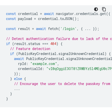
const
credential
=
await
navigator
.
credentials
.
get
({
const
payload
=
credential
.
toJSON
();
const
result
=
await
fetch
(
'/login'
,
{
...
});
// Detect authentication failure due to lack of the c
if
(
result
.
status
===
404
)
{
// Feature detection
if
(
PublicKeyCredential
.
signalUnknownCredential
)
{
await
PublicKeyCredential
.
signalUnknownCredentia
rpId
:
"example.com"
,
credentialId
:
"vI0qOggiE3OT01ZRWBYz5l4MEgU0c7
});
}
else
{
// Encourage the user to delete the passkey from
...
}
}