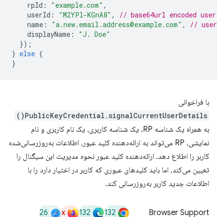
rpId
:
"example.com"
,
userId
:
"M2YPl-KGnA8"
,
// base64url encoded user
name
:
"a.new.email.address@example.com"
,
// use
displayName
:
"J. Doe"
});
}
else
{
}
با فراخوانی
PublicKeyCredential.signalCurrentUserDetails()
به همراه یک شناسه RP، یک شناسه کاربری، یک نام کاربری و نام
نمایشی، RP می‌تواند به ارائه‌دهنده کلید عبور، اطلاعات به‌روزرسانی‌شده
کاربر را اطلاع دهد. ارائه‌دهنده کلید عبور نحوه مدیریت این سیگنال را
تعیین می‌کند، اما باید کلیدهای عبوری که کاربر در اختیار دارد را با
اطلاعات جدید کاربر به‌روزرسانی کند.
26
x
132
132
Browser Support