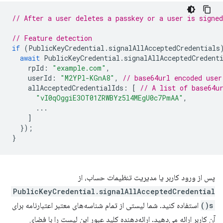
// After a user deletes a passkey or a user is signed
// Feature detection
if
(
PublicKeyCredential
.
signalAllAcceptedCredentials
await
PublicKeyCredential
.
signalAllAcceptedCredent
rpId
:
"example.com"
,
userId
:
"M2YPl-KGnA8"
,
// base64url encoded user
allAcceptedCredentialIds
:
[
// A list of base64u
"vI0qOggiE3OT01ZRWBYz5l4MEgU0c7PmAA"
,
...
]
});
}
پس از ورود کاربر یا مدیریت تنظیمات حساب، از
PublicKeyCredential.signalAllAcceptedCredential
s()
استفاده کنید. شما لیستی از تمام شناسه‌های معتبر اعتبارنامه برای
آن کاربر ارائه می‌دهید. ارائه‌دهنده کلید عبور این لیست را با فضای