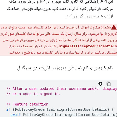
این API را
هنگامی که کاربر کلید عبور را
در RP و در
هر ورود
حذف
می‌کند، فراخوانی کنید تا ارائه‌دهنده کلید عبور بتواند فهرستی هماهنگ
از کلیدهای عبور را نگهداری کند.
هشدار:
هنگام فراخوانی آن احتیاط کنید، زیرا حذف کلیدهای عبور معتبر مانع از ورود
کاربران با آنها می‌شود. برای مثال، ارسال یک لیست خالی می‌تواند تمام کلیدهای عبور کاربر
را پنهان کند. برخی از ارائه‌دهندگان اعتبارنامه از بازیابی کلیدهای عبور در فراخوانی بعدی
با شناسه‌های اعتبارنامه حذف شده قبلی
signalAllAcceptedCredentials
پشتیبانی می‌کنند. برای درک پنهان‌سازی و بازیابی کلیدهای عبور، توضیح را بخوانید.
نام کاربری و نام نمایشی به‌روزرسانی‌شده‌ی سیگنال
// After a user updated their username and/or displa
// or a user is signed in.
// Feature detection
if
(
PublicKeyCredential
.
signalCurrentUserDetails
)
{
await
PublicKeyCredential
.
signalCurrentUserDetails