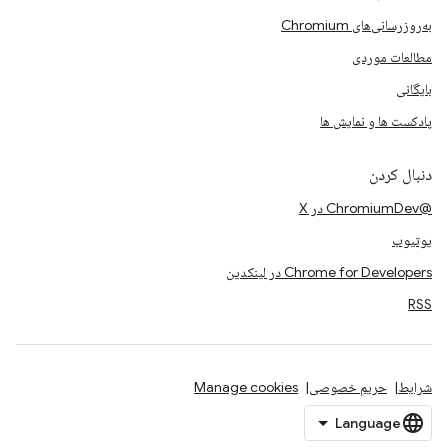
به‌روزرسانی‌های Chromium
مطالعات موردی
بایگانی
پادکست ها و نمایش ها
دنبال کردن
@ChromiumDev در X
یوتیوب
Chrome for Developers در لینکدین
RSS
شرایط
حریم خصوصی
Manage cookies