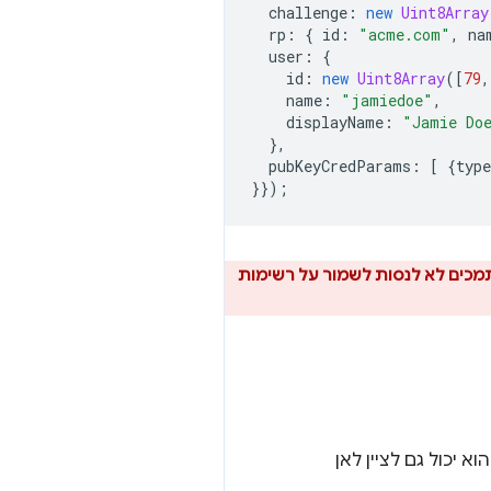
challenge
:
new
Uint8Array
rp
:
{
id
:
"acme.com"
,
na
user
:
{
id
:
new
Uint8Array
([
79
,
name
:
"jamiedoe"
,
displayName
:
"Jamie Do
},
pubKeyCredParams
:
[
{
type
}});
 מסתמכים לא לנסות לשמור על רשימות
יכול גם לציין לאן