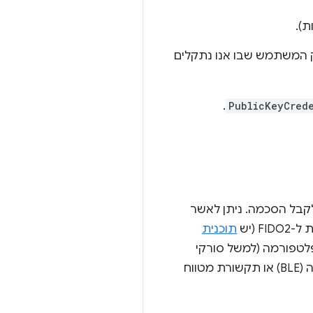
).
 הן מפשטות את ממשק המשתמש שבו אנו נתקלים
.
PublicKeyCred
לקבל הסכמה. ניתן לאשר
 (יש
תוכנית
בונות את הפלטפורמה (למשל סורקי
טביעות אצבע בסמארטפונים) או מחוברת באמצעות USB, Bluetooth עם צריכת אנרגיה נמוכה (BLE) או תקשורת מטווח