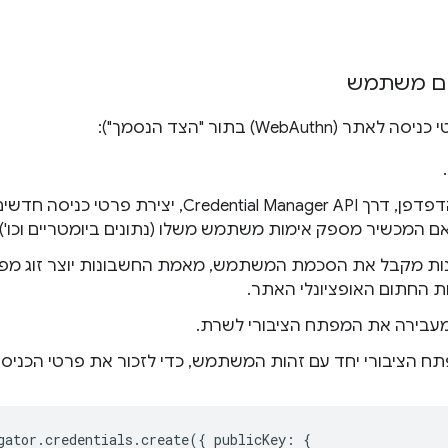
שום משתמש
Web) בתור "הצד הנסמך"):
הצד הנסמך מבקש מהדפדפן, דרך Credential Manager API, יצ
ם המכשיר מספק אימות משתמש משלו (נתונים ביומטריים וכו').
ת מקבל את הסכמת המשתמש, מאמת החשבונות יוצר זוג מפת
ת החתום האופציונלי האתר.
מעבירה את המפתח הציבורי לשרת.
הציבורי יחד עם זהות המשתמש, כדי לזכור את פרטי הכניסה 
gator
.
credentials
.
create
({
publicKey
:
{