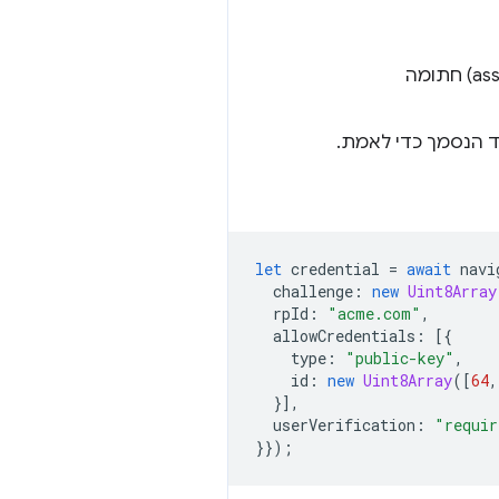
אם המאמת מכיל אחד מפרטי הכניסה הנתונים, הוא יקבל מחזירה טענת נכוֹנוּת (assertion) חתומה
let
credential
=
await
navi
challenge
:
new
Uint8Array
rpId
:
"acme.com"
,
allowCredentials
:
[{
type
:
"public-key"
,
id
:
new
Uint8Array
([
64
,
}],
userVerification
:
"requir
}});