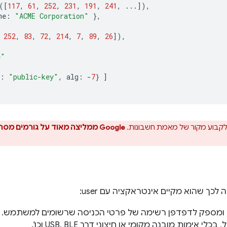
([
117
,
61
,
252
,
231
,
191
,
241
,
...]),
me
:
"ACME Corporation"
},
252
,
83
,
72
,
214
,
7
,
89
,
26
]),
e"
:
"public-key"
,
alg
:
-
7
}
]
קבוע מקור של מאמת חשבונות.
Google ממליצה מאוד על גורמים
כך שהוא מקיים אינטראקציה עם user:
ומספק לדפדפן רשימה של פרטי הכניסה שרשומים למשתמש. הוא 
אימות מובנה מקומי או חיצוני דרך USB, BLE וכו'.