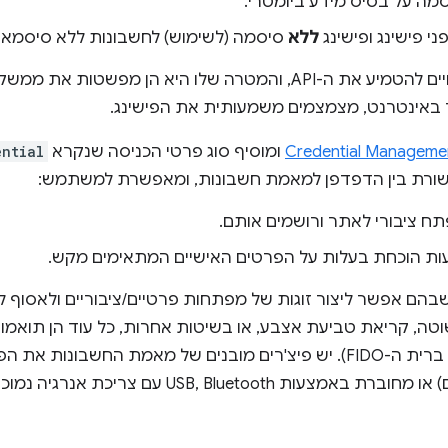
ה על בסיס מידע ביומטרי.
י פישינג ופישינג
ללא
סיסמה (לשימוש) לחשבונות ללא סיסמאות
רוב הדפדפנים המובילים צפויים להטמיע את ה-API, והמטרה שלו היא
באינטרנט, מצמצמים משמעותית את הפישינג.
Credential Manageme
ומוסיף סוג פרטי הכניסה שנקרא
ential
תח ציבורי לאתר ורושמים אותם.
ות הוכחת בעלות על הפרטים האישיים המתאימים מקש.
בהם אפשר ליצור זוגות של מפתחות פרטיים/ציבוריים ולאסוף 
ריאת טביעת אצבע, או בשיטות אחרות, כל עוד הן תואמות ל-FIDO2
עבור אימותים על ידי ברית ה-FIDO). יש פיצ'רים מובנים של מאמת החש