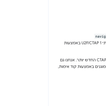
navig
, והיא מאפשרת להשתמש מאמתי U2F/CTAP 1 באמצעות
בגרסאות הבאות נוסיף תמיכה בשירותי תחבורה נוספים כמו BLE ו-NFC פרוטוקול הכבלים CTAP 2 החדש יותר. אנחנו גם
י CTAP 2 ו-WebAuthn, כמו מאמתי אימות מוגנים באמצעות קוד אימות,