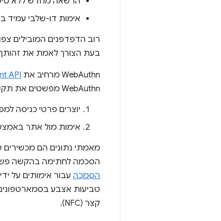
הרשאה מחדש ללא סיסמ
אימות דו-שלבי עמיד בפנ
בעת הצורך לאמת את זהותך 
WebAuthn מרחיב את
nt API
WebAuthn מפשטים את תקשורת בין הדפדפן למאמת חשבונות, ומאפשרת למשתמש:
יוצרים פרטי כניסה למפ
אימות מול אתר באמצע
מאמתי נתונים הם מכשירים ש
הסכמה לחתימה בהקשה פשוטה, ק
הסמכה
קצר (NFC).