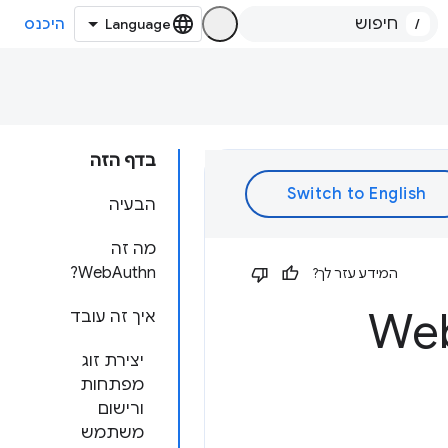
/
היכנס
בדף הזה
הבעיה
מה זה
WebAuthn?
המידע עזר לך?
איך זה עובד
יצירת זוג
מפתחות
ורישום
משתמש