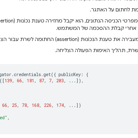
 לחתום על האתגר.
ט אחרי קבלת ההסכמה של המשתמש.
ת (assertion) החתומה לשרת עבור הצד הנסמך כדי לאמת.
שרת, תהליך האימות הפעולה הצליחה.
gator
.
credentials
.
get
({
publicKey
:
{
([
139
,
66
,
181
,
87
,
7
,
203
,
...]),
66
,
25
,
78
,
168
,
226
,
174
,
...])
ed"
,