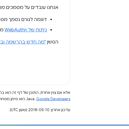
אנחנו עובדים על מסמכים מפו
דוגמה לגורם נסמך מסו
ניתוח של WebAuthn
מא
הסשן
"מה חדש בהרשמה ובכ
אלא אם צוין אחרת, התוכן של דף זה הוא ברי
Google Developers‏
.‏ Java הוא סימן מסחרי רשום של חברת Oracle ו/או של השותפים העצמאיים שלה.
עדכון אחרון: 2018-05-10 (שעון UTC).