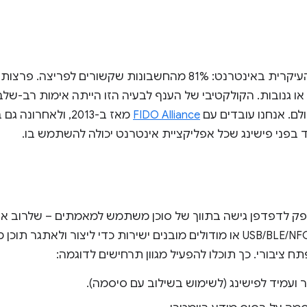
פישינג הוא בעיית האבטחה העיקרית באינטרנט: 81% מהחשבונות שקשו
נובות. הקולקטיבי של הענף לבעיה הזו הייתה אימות רב-שלבי, 
לם. אנחנו עובדים עם
FIDO Alliance
ד בפני פישינג שכל אפליקציית אינטרנט יכולה להשתמש בו.
 לדפדפן גישה בתווך של סוכן משתמש למאמתים – שלרוב אס
אליהם מתבצעת באמצעות USB/BLE/NFC או מודולים מובנים ישירות כדי ליצור 