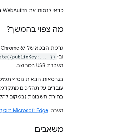
כדאי לנסות את WebAuthn בעצמך בכתובת
מה צפוי בהמשך?
גרסת הבטא של Chrome 67 כוללת תמיכה ב-
וב-
ate({publicKey:... })
העברת USB במחשב.
בחירת חשבונות (במקום להק
הערה:
Microsoft Edge תומך גם ב-API
משאבים