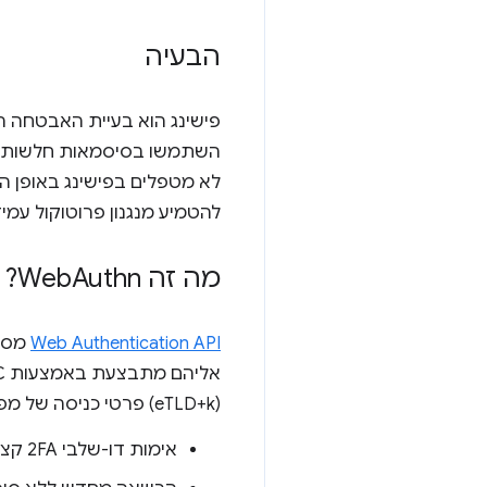
הבעיה
השתמשו בסיסמאות חלשות או ג
לא מטפלים בפישינג באופן הו
להטמיע מנגנון פרוטוקול עמי
מה זה Web
Authn?
Web Authentication API
מספק
(eTLD+k) פרטי כניסה של מפתח ציבורי. כך תוכלו להפעיל מגוון תרחישים לדוגמה:
אימות דו-שלבי 2FA קצר ועמיד לפישינג (לשימוש בשילוב עם סיסמה).