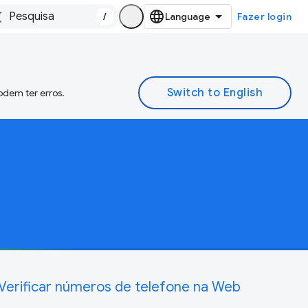
/
Fazer login
odem ter erros.
Verificar números de telefone na Web