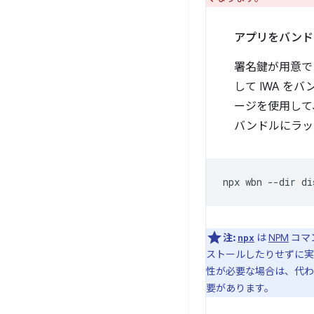
アプリをバンド
署名鍵が用意で
して IWA を
ージを使用して、
バンドルにラッ
npx
wbn
--dir
注:
は
NPM
コマ
npx
ストールしたりせずに実
性が必要な場合は、代わ
要があります。