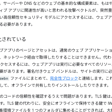
。サーバーや DNS などのウェブの基本的な構成要素は、もは
ィブ アプリに関連性が高いと思われる攻撃ベクトルが、突然重
い高信頼性セキュリティ モデルにアクセスするには、ウェブ
る必要があります。
化されている
ブアプリのページとアセットは、通常のウェブ アプリケーシ
、ネットワーク経由で取得したりすることはできません。代わ
アクセスするには、ウェブアプリは実行に必要なすべてのリソ
要があります。署名付きウェブ バンドルは、サイトの実行に
swbn
ファイルにまとめて、
完全性ブロック
と連結します。こ
して、オフラインで共有したりインストールしたりできます。
のコードの信頼性を確認するうえで問題があります。TLS 鍵
す。TLS 鍵の代わりに、安全にオフラインで保持できる鍵で I
番環境ファイルを 1 つのフォルダに集めることができれば、大幅