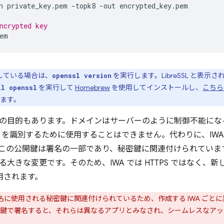
n
private_key.pem
-topk8
-out
encrypted_key.pem

ncrypted key
用している場合は、
を実行します。LibreSSL と表示
openssl version
を実行して
Homebrew
を使用してインストールし、
こちら
ll openssl
ます。
の目的もあります。ドメインはサーバーのように制御不能にな
WA を識別するために使用することはできません。代わりに、IW
この公開鍵は署名の一部であり、秘密鍵に関連付けられていま
大きな変更です。そのため、IWA では HTTPS ではなく、新
用されます。
D は署名に使用される秘密鍵に関連付けられているため、作成する IWA 
鍵で署名すると、それらは異なるアプリとみなされ、シームレスなアッ