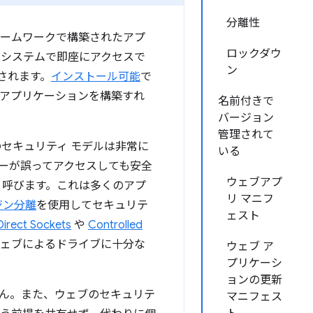
分離性
レームワークで構築されたアプ
ロックダウ
 システムで即座にアクセスで
ン
されます。
インストール可能
で
 アプリケーションを構築すれ
名前付きで
バージョン
管理されて
セキュリティ モデルは非常に
いる
ザーが誤ってアクセスしても安全
ウェブアプ
と呼びます。
これは多くのアプ
リ マニフ
ジン分離
を使用してセキュリテ
ェスト
Direct Sockets
や
Controlled
ウェブによるドライブに十分な
ウェブ ア
プリケーシ
ョンの更新
ん。また、ウェブのセキュリテ
マニフェス