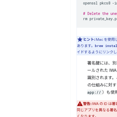
openssl
pkcs8
-i
# Delete the une
rm
ヒント:
Mac を使
あります。
brew insta
イドするようにリンクし
署名鍵には、別
ールされた I
識別されます。
の仕組みに対する
app://
）も使
警告:
IWA の I
同じアプリを異なる署名
くなります。