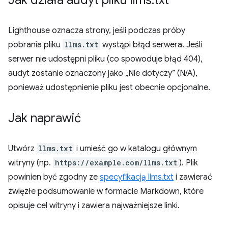
Jak działa audyt pliku llms
.
txt
Lighthouse oznacza strony, jeśli podczas próby
pobrania pliku
llms.txt
wystąpi błąd serwera. Jeśli
serwer nie udostępni pliku (co spowoduje błąd 404),
audyt zostanie oznaczony jako „Nie dotyczy” (N/A),
ponieważ udostępnienie pliku jest obecnie opcjonalne.
Jak naprawić
Utwórz
llms.txt
i umieść go w katalogu głównym
witryny (np.
https://example.com/llms.txt
). Plik
powinien być zgodny ze
specyfikacją llms.txt
i zawierać
zwięzłe podsumowanie w formacie Markdown, które
opisuje cel witryny i zawiera najważniejsze linki.