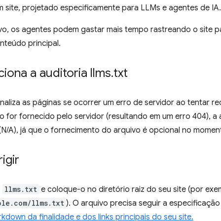
 site, projetado especificamente para LLMs e agentes de IA.
vo, os agentes podem gastar mais tempo rastreando o site pa
onteúdo principal.
ona a auditoria llms
.
txt
naliza as páginas se ocorrer um erro de servidor ao tentar r
o for fornecido pelo servidor (resultando em um erro 404), 
 (N/A), já que o fornecimento do arquivo é opcional no momen
igir
o
llms.txt
e coloque-o no diretório raiz do seu site (por exe
ple.com/llms.txt
). O arquivo precisa seguir a especificaçã
down da finalidade e dos links principais do seu site.