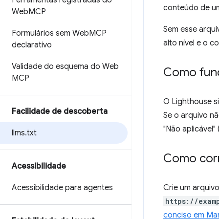
Ferramentas registradas do
conteúdo de um
Web
MCP
Sem esse arqui
Formulários sem Web
MCP
alto nível e o c
declarativo
Validade do esquema do Web
Como funci
MCP
O Lighthouse si
Facilidade de descoberta
Se o arquivo nã
"Não aplicável"
llms
.
txt
Como corr
Acessibilidade
Acessibilidade para agentes
Crie um arquiv
https://exam
conciso em Mark