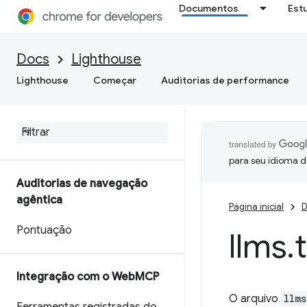
Documentos
Est
Docs
Lighthouse
Lighthouse
Começar
Auditorias de performance
para seu idioma d
Auditorias de navegação
agêntica
Página inicial
D
Pontuação
llms
.
Integração com o Web
MCP
O arquivo
llms