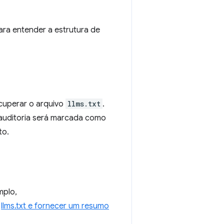
ra entender a estrutura de
ecuperar o arquivo
llms.txt
.
a auditoria será marcada como
to.
mplo,
o
llms.txt e fornecer um resumo