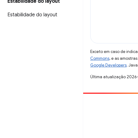
Estabilidade do layout
Estabilidade do layout
Exceto em caso de indica
Commons
, e as amostra
Google Developers
. Java
Última atualização 2026
Contribuir
Registre um bug
Veja as questões em aberto