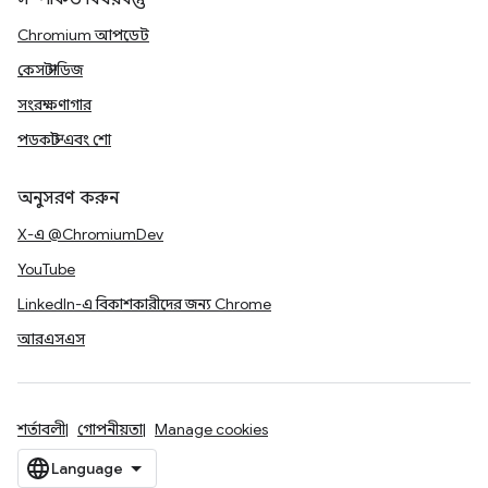
Chromium আপডেট
কেস স্টাডিজ
সংরক্ষণাগার
পডকাস্ট এবং শো
অনুসরণ করুন
X-এ @ChromiumDev
YouTube
LinkedIn-এ বিকাশকারীদের জন্য Chrome
আরএসএস
শর্তাবলী
গোপনীয়তা
Manage cookies