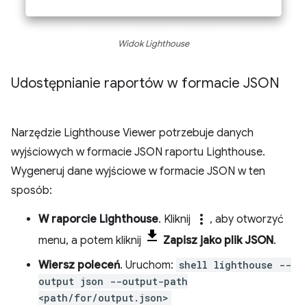
Widok Lighthouse
Udostępnianie raportów w formacie JSON
Narzędzie Lighthouse Viewer potrzebuje danych
wyjściowych w formacie JSON raportu Lighthouse.
Wygeneruj dane wyjściowe w formacie JSON w ten
sposób:
more_vert
W raporcie Lighthouse
. Kliknij
, aby otworzyć
menu, a potem kliknij
Zapisz jako plik JSON
.
Wiersz poleceń
. Uruchom:
shell lighthouse --
output json --output-path
<path/for/output.json>