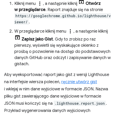
more_vert
Kliknij menu
, a następnie kliknij
Otwórz
w przeglądarce
. Raport znajduje się na stronie
https://googlechrome.github.io/lighthouse/v
iewer/
.
more_vert
W przeglądarce kliknij menu
, a następnie kliknij
Zapisz jako Gist
. Gdy to zrobisz po raz
pierwszy, wyświetli się wyskakujące okienko z
prośbą o pozwolenie na dostęp do podstawowych
danych GitHub oraz odczyt i zapisywanie danych w
gistach.
Aby wyeksportować raport jako gist z wersji Lighthouse
na interfejsie wiersza poleceń,
ręcznie utwórz gist
i wklejaj w nim dane wyjściowe w formacie JSON. Nazwa
pliku gist zawierającego dane wyjściowe w formacie
JSON musi kończyć się na
.lighthouse.report.json
.
Przykład wygenerowania danych wyjściowych