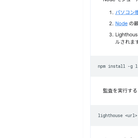
パソコン版 
Node
の最
Lighth
ルされま
npm
install
-g
監査を実行する
lighthouse