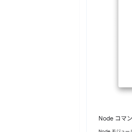
Node コ
Node モジュ