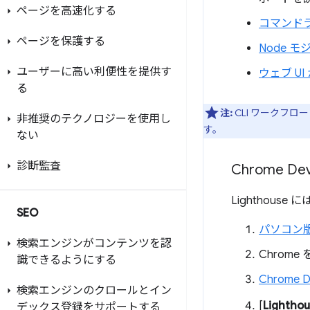
ページを高速化する
コマンド
ページを保護する
Node 
ユーザーに高い利便性を提供す
ウェブ UI
る
注:
CLI ワークフロ
非推奨のテクノロジーを使用し
す。
ない
診断監査
Chrome De
Lighthous
SEO
パソコン版 
検索エンジンがコンテンツを認
Chrom
識できるようにする
Chrome 
検索エンジンのクロールとイン
[
Lightho
デックス登録をサポートする