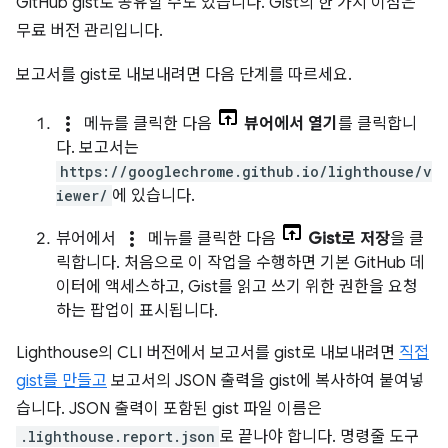
GitHub gist로 공유할 수도 있습니다. Gist의 한 가지 이점은
무료 버전 관리입니다.
보고서를 gist로 내보내려면 다음 단계를 따르세요.
more_vert
메뉴를 클릭한 다음
뷰어에서 열기
를 클릭합니
다. 보고서는
https://googlechrome.github.io/lighthouse/v
iewer/
에 있습니다.
more_vert
뷰어에서
메뉴를 클릭한 다음
Gist로 저장
을 클
릭합니다. 처음으로 이 작업을 수행하면 기본 GitHub 데
이터에 액세스하고, Gist를 읽고 쓰기 위한 권한을 요청
하는 팝업이 표시됩니다.
Lighthouse의 CLI 버전에서 보고서를 gist로 내보내려면
직접
gist를 만들고
보고서의 JSON 출력을 gist에 복사하여 붙여넣
습니다. JSON 출력이 포함된 gist 파일 이름은
.lighthouse.report.json
로 끝나야 합니다. 명령줄 도구