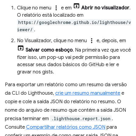
more_vert
Clique no menu
e em
Abrir no visualizador
.
O relatório está localizado em
https://googlechrome.github.io/lighthouse/v
iewer/
.
more_vert
No Visualizador, clique no menu
e, depois, em
Salvar como esboço
. Na primeira vez que você
fizer isso, um pop-up vai pedir permissão para
acessar seus dados básicos do GitHub e ler e
gravar nos gists.
Para exportar um relatório como um resumo da versão
da CLI do Lighthouse,
crie um resumo manualmente
e
copie e cole a saída JSON do relatório no resumo. O
nome do arquivo de resumo que contém a saída JSON
precisa terminar em
.lighthouse.report.json
.
Consulte
Compartilhar relatórios como JSON
para
conferir um exemplo de como gerar saída JSON na