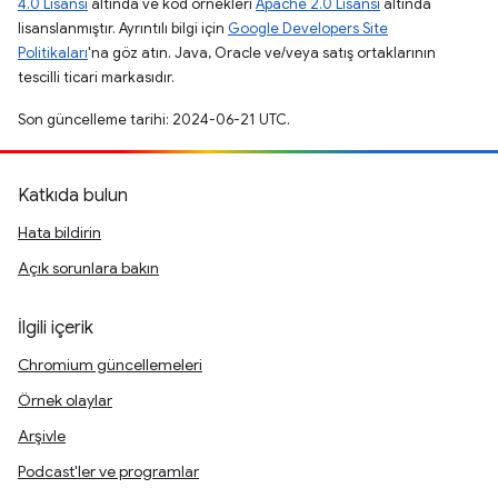
4.0 Lisansı
altında ve kod örnekleri
Apache 2.0 Lisansı
altında
lisanslanmıştır. Ayrıntılı bilgi için
Google Developers Site
Politikaları
'na göz atın. Java, Oracle ve/veya satış ortaklarının
tescilli ticari markasıdır.
Son güncelleme tarihi: 2024-06-21 UTC.
Katkıda bulun
Hata bildirin
Açık sorunlara bakın
İlgili içerik
Chromium güncellemeleri
Örnek olaylar
Arşivle
Podcast'ler ve programlar