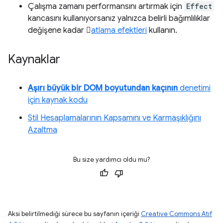
Çalışma zamanı performansını artırmak için
Effect
kancasını kullanıyorsanız yalnızca belirli bağımlılıklar
değişene kadar 
atlama efektleri
kullanın.
Kaynaklar
Aşırı büyük bir DOM boyutundan kaçının
denetimi
için kaynak kodu
Stil Hesaplamalarının Kapsamını ve Karmaşıklığını
Azaltma
Bu size yardımcı oldu mu?
Aksi belirtilmediği sürece bu sayfanın içeriği
Creative Commons Atıf