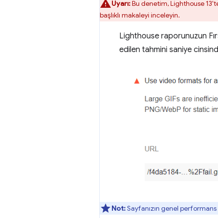
Uyarı:
Bu denetim, Lighthouse 13't
başlıklı makaleyi inceleyin.
Lighthouse raporunuzun Fırs
edilen tahmini saniye cinsind
Not:
Sayfanızın genel performans p