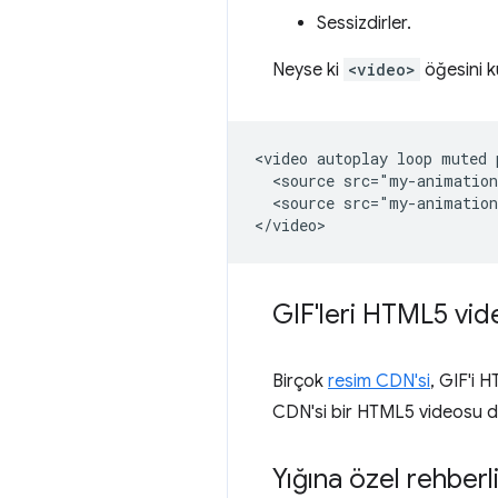
Sessizdirler.
Neyse ki
<video>
öğesini ku
<video autoplay loop muted 
  <source src="my-animation
  <source src="my-animation
GIF'leri HTML5 vid
Birçok
resim CDN'si
, GIF'i 
CDN'si bir HTML5 videosu d
Yığına özel rehberl