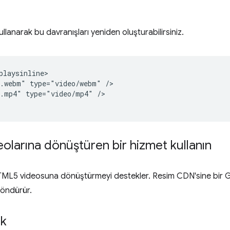
llanarak bu davranışları yeniden oluşturabilirsiniz.
playsinline>

.webm" type="video/webm" />

.mp4" type="video/mp4" />

eolarına dönüştüren bir hizmet kullanın
HTML5 videosuna dönüştürmeyi destekler. Resim CDN'sine bir GI
öndürür.
ik