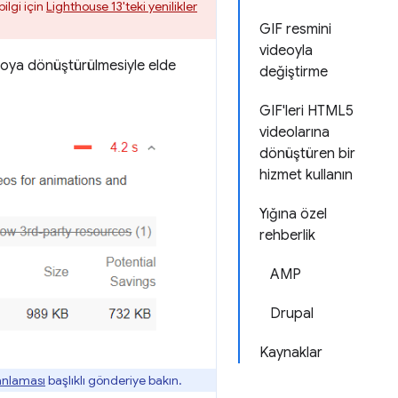
ilgi için
Lighthouse 13'teki yenilikler
GIF resmini
videoyla
eoya dönüştürülmesiyle elde
değiştirme
GIF'leri HTML5
videolarına
dönüştüren bir
hizmet kullanın
Yığına özel
rehberlik
AMP
Drupal
Kaynaklar
anlaması
başlıklı gönderiye bakın.