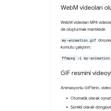
Web
M videoları o
WebM videoları MP4 videolar
de oluşturmak mantıklıdır.
my-animation.gif
dosyası
komutu çalıştırın:
ffmpeg -i my-animation
GIF resmini videoy
Animasyonlu GIF'lerin, video
Otomatik olarak oynatıl
Sürekli olarak döngüye