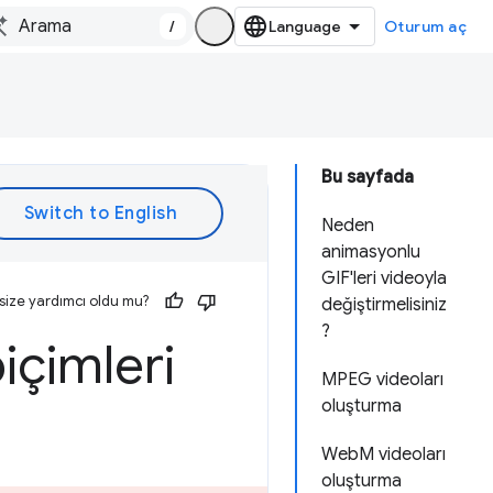
/
Oturum aç
Bu sayfada
Neden
animasyonlu
GIF'leri videoyla
size yardımcı oldu mu?
değiştirmelisiniz
?
içimleri
MPEG videoları
oluşturma
WebM videoları
oluşturma