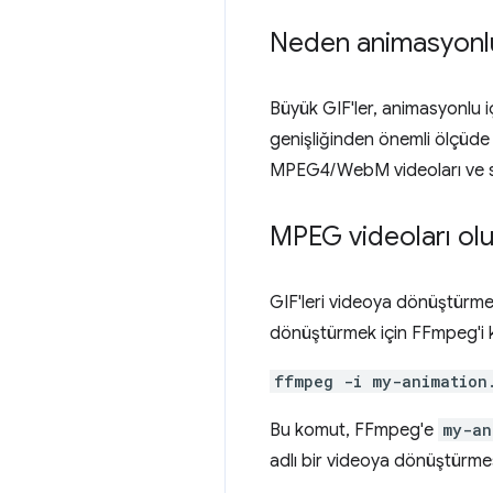
Neden animasyonlu 
Büyük GIF'ler, animasyonlu i
genişliğinden önemli ölçüde 
MPEG4/WebM videoları ve st
MPEG videoları ol
GIF'leri videoya dönüştürmeni
dönüştürmek için FFmpeg'i 
ffmpeg -i my-animation
Bu komut, FFmpeg'e
my-an
adlı bir videoya dönüştürmes