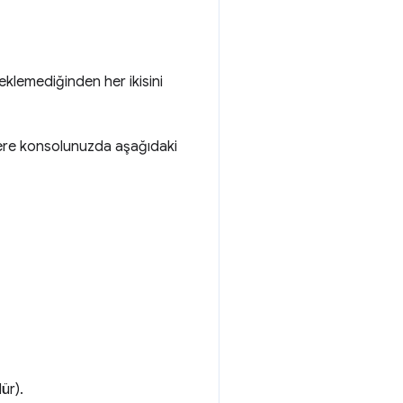
klemediğinden her ikisini
ere konsolunuzda aşağıdaki
ür).