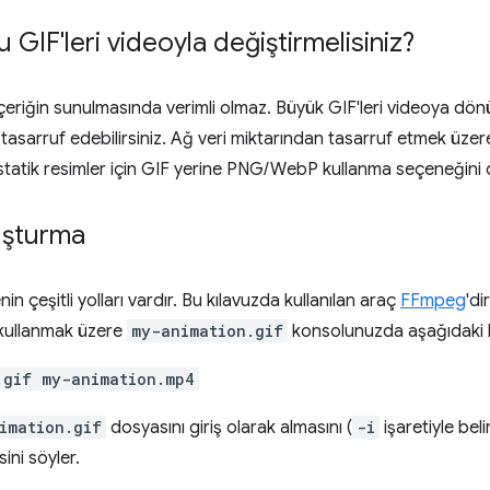
GIF'leri videoyla değiştirmelisiniz?
çeriğin sunulmasında verimli olmaz. Büyük GIF'leri videoya dönü
tasarruf edebilirsiniz. Ağ veri miktarından tasarruf etmek üzer
atik resimler için GIF yerine PNG/WebP kullanma seçeneğini d
uşturma
n çeşitli yolları vardır. Bu kılavuzda kullanılan araç
FFmpeg
'di
kullanmak üzere
my-animation.gif
konsolunuzda aşağıdaki k
.gif my-animation.mp4
imation.gif
dosyasını giriş olarak almasını (
-i
işaretiyle belir
ini söyler.