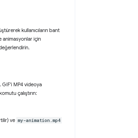
ştürerek kullanıcıların bant
e animasyonlar için
eğerlendirin.
r. GIF'i MP4 videoya
omutu çalıştırın:
tilir) ve
my-animation.mp4