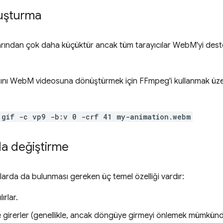
luşturma
ından çok daha küçüktür ancak tüm tarayıcılar WebM'yi deste
nı WebM videosuna dönüştürmek için FFmpeg'i kullanmak üz
.gif -c vp9 -b:v 0 -crf 41 my-animation.webm
la değiştirme
larda da bulunması gereken üç temel özelliği vardır:
ırlar.
 girerler (genellikle, ancak döngüye girmeyi önlemek mümkünd