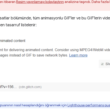
en itibaren
Resim yayınlamayı kolaylaştırın
analizine taşındı. Daha fazla b
atlar bölümünde, tüm animasyonlu GIF'ler ve bu GIF'lerin vid
en tasarruf listelenir:
uanının nasıl hesaplandığını öğrenmek için
Lighthouse performans pu