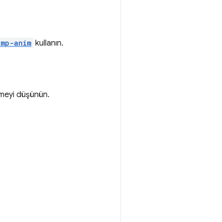
amp-anim
kullanın.
lemeyi düşünün.