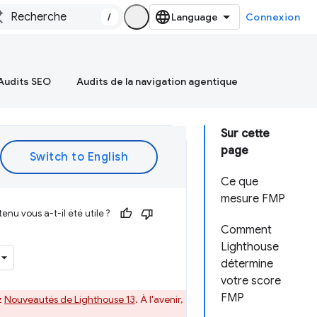
/
Connexion
Audits SEO
Audits de la navigation agentique
Sur cette
page
Ce que
mesure FMP
enu vous a-t-il été utile ?
Comment
Lighthouse
détermine
votre score
FMP
z
Nouveautés de Lighthouse 13
. À l'avenir,