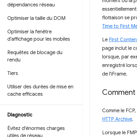
moment où la pa
dépendances réseau
essentiellement
flottaison se pr
Optimiser la taille du DOM
Time to First M
Optimiser la fenêtre
d'affichage pour les mobiles
Le
First Conten
page inclut le 
Requêtes de blocage du
lorsque, par ex
rendu
enregistré lorsq
Tiers
de l'iFrame.
Utiliser des durées de mise en
Comment L
cache efficaces
Comme le FCP, 
Diagnostic
HTTP Archive
.
Évitez d'énormes charges
Lorsque le FMP 
utiles de réseau