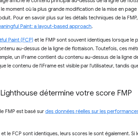
ge affiche le contenu principal au-dessus de la ligne de flot
 le moment où la plus grande modification de la mise en page 
oduit. Pour en savoir plus sur les détails techniques de la FMP,
eaningful Paint: a layout-based approach
.
tful Paint (FCP)
et le FMP sont souvent identiques lorsque le p
contenu au-dessus de la ligne de flottaison. Toutefois, ces mét
emple, un iFrame contient du contenu au-dessus de la ligne de
ue le contenu de l'iFrame est visible par l'utilisateur, tandis q
ighthouse détermine votre score FMP
le FMP est basé sur
des données réelles sur les performance
et le FCP sont identiques, leurs scores le sont également. Si