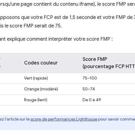
orsqu'une page contient du contenu iframe), le score FMP sera
upposons que votre FCP est de 1,5 seconde et votre FMP de 
is le score FMP serait de 75.
ant explique comment interpréter votre score FMP :
P
Score FMP
Codes couleur
)
(pourcentage FCP HTT
Vert (rapide)
75–100
Orange (modéré)
50–74
Rouge (lent)
De 0 à 49
z l'article sur le
score de performances Lighthouse
pour savoir commen