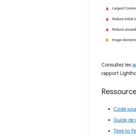
Consultez les
a
rapport Lighth
Ressourc
Code sour
Guide de 
Time to Fi