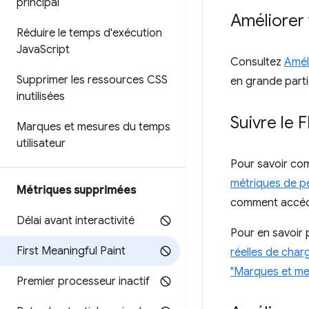
principal
Améliorer
Réduire le temps d'exécution
Java
Script
Consultez
Améli
Supprimer les ressources CSS
en grande parti
inutilisées
Suivre le 
Marques et mesures du temps
utilisateur
Pour savoir com
métriques de pe
Métriques supprimées
comment accéde
Délai avant interactivité
Pour en savoir p
First Meaningful Paint
réelles de char
"Marques et me
Premier processeur inactif