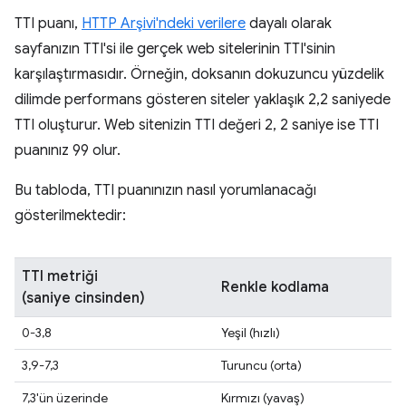
TTI puanı,
HTTP Arşivi'ndeki verilere
dayalı olarak
sayfanızın TTI'si ile gerçek web sitelerinin TTI'sinin
karşılaştırmasıdır. Örneğin, doksanın dokuzuncu yüzdelik
dilimde performans gösteren siteler yaklaşık 2,2 saniyede
TTI oluşturur. Web sitenizin TTI değeri 2, 2 saniye ise TTI
puanınız 99 olur.
Bu tabloda, TTI puanınızın nasıl yorumlanacağı
gösterilmektedir:
TTI metriği
Renkle kodlama
(saniye cinsinden)
0-3,8
Yeşil (hızlı)
3,9-7,3
Turuncu (orta)
7,3'ün üzerinde
Kırmızı (yavaş)