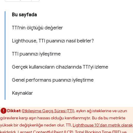
Bu sayfada
TTI'nin ölçtüğü değerler
Lighthouse, TTI puanınızı nasıl belirler?
TTI puanınızı iyileştirme
Gerçek kullanıcıların cihazlarında TTI'yi izleme
Genel performans puanınızı iyileştirme
Kaynaklar
Dikkat:
Etkileşime Geçiş Süresi (TTI)
, aykırı ağ isteklerine ve uzun
görevlere karşı aşırı hassas olduğu kanıtlanmıştır. Bu da bu metrikte
yüksek bir değişkenliğe neden olur. TTI,
Lighthouse 10'dan metrik olarak
kaldırıldı
.
Largest Contentful Paint (LCP)
,
Total Blocking Time (TBT)
ve