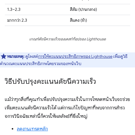
1.3–2.3
สีส้ม (ปานกลาง)
มากกว่า 2.3
สีแดง (ช้า)
เกณฑ์ดัชนีความเร็วของเดสก์ท็อปของ Lighthouse
หมายเหตุ:
ดูโพสต์
การให้คะแนนประสิทธิภาพของ Lighthouse
เพื่อดูวิธี
คำนวณคะแนนประสิทธิภาพโดยรวมของหน้าเว็บ
วิธีปรับปรุงคะแนนดัชนีความเร็ว
แม้ว่าทุกสิ่งที่คุณทําเพื่อปรับปรุงความเร็วในการโหลดหน้าเว็บจะช่วย
เพิ่มคะแนนดัชนีความเร็วได้ แต่การแก้ไขปัญหาที่พบจากการสํารว
จการวินิจฉัยเหล่านี้ก็ควรให้ผลลัพธ์ที่ยิ่งใหญ่
ลดงานเทรดหลัก