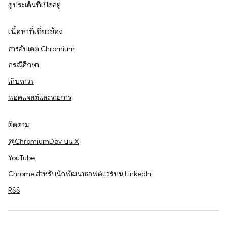
ดูประเด็นที่เปิดอยู่
เนื้อหาที่เกี่ยวข้อง
การอัปเดต Chromium
กรณีศึกษา
เก็บถาวร
พอดแคสต์และรายการ
ติดตาม
@ChromiumDev บน X
YouTube
Chrome สำหรับนักพัฒนาซอฟต์แวร์บน LinkedIn
RSS