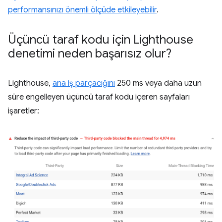
performansınızı önemli ölçüde etkileyebilir
.
Üçüncü taraf kodu için Lighthouse
denetimi neden başarısız olur?
Lighthouse,
ana iş parçacığını
250 ms veya daha uzun
süre engelleyen üçüncü taraf kodu içeren sayfaları
işaretler: