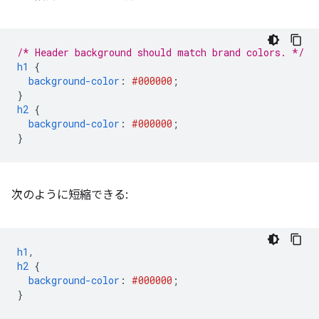
/* Header background should match brand colors. */
h1
{
background-color
:
#000000
;
}
h2
{
background-color
:
#000000
;
}
次のように短縮できる:
h1
,
h2
{
background-color
:
#000000
;
}