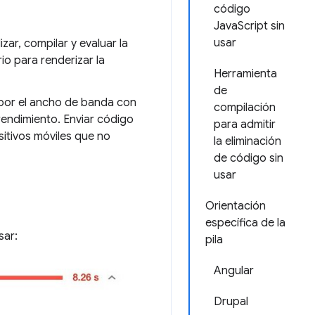
código
JavaScript sin
usar
zar, compilar y evaluar la
o para renderizar la
Herramienta
de
e por el ancho de banda con
compilación
 rendimiento. Enviar código
para admitir
sitivos móviles que no
la eliminación
de código sin
usar
Orientación
específica de la
sar:
pila
Angular
Drupal