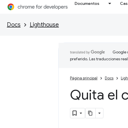
Documentos
Cas
Docs
Lighthouse
Google u
preferido. Las traducciones rea
Página principal
Docs
Lig
Quita el 