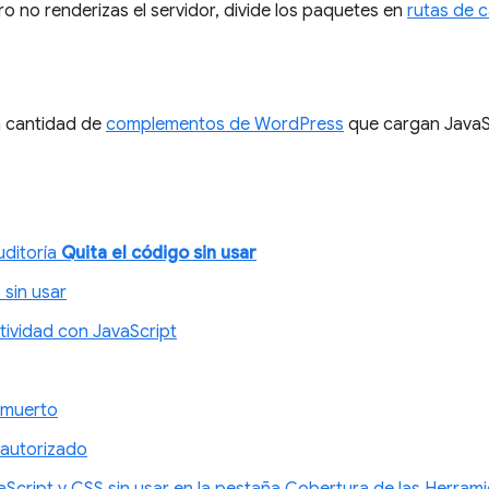
ro no renderizas el servidor, divide los paquetes en
rutas de c
a cantidad de
complementos de WordPress
que cargan JavaSc
uditoría
Quita el código sin usar
 sin usar
ividad con JavaScript
 muerto
autorizado
Script y CSS sin usar en la pestaña Cobertura de las Herram