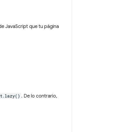
e JavaScript que tu página
t.lazy()
. De lo contrario,