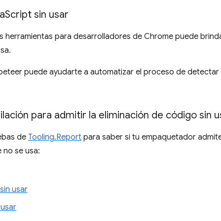
va
Script sin usar
s herramientas para desarrolladores de Chrome puede brinda
usa.
eteer puede ayudarte a automatizar el proceso de detectar có
ación para admitir la eliminación de código sin u
uebas de
Tooling.Report
para saber si tu empaquetador admite 
e no se usa:
sin usar
 usar