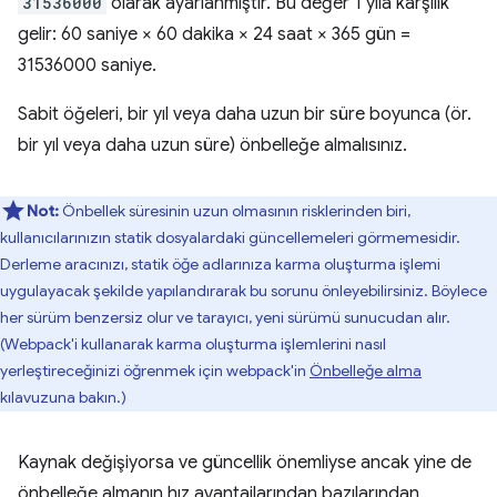
31536000
olarak ayarlanmıştır. Bu değer 1 yıla karşılık
gelir: 60 saniye × 60 dakika × 24 saat × 365 gün =
31536000 saniye.
Sabit öğeleri, bir yıl veya daha uzun bir süre boyunca (ör.
bir yıl veya daha uzun süre) önbelleğe almalısınız.
Not:
Önbellek süresinin uzun olmasının risklerinden biri,
kullanıcılarınızın statik dosyalardaki güncellemeleri görmemesidir.
Derleme aracınızı, statik öğe adlarınıza karma oluşturma işlemi
uygulayacak şekilde yapılandırarak bu sorunu önleyebilirsiniz. Böylece
her sürüm benzersiz olur ve tarayıcı, yeni sürümü sunucudan alır.
(Webpack'i kullanarak karma oluşturma işlemlerini nasıl
yerleştireceğinizi öğrenmek için webpack'in
Önbelleğe alma
kılavuzuna bakın.)
Kaynak değişiyorsa ve güncellik önemliyse ancak yine de
önbelleğe almanın hız avantajlarından bazılarından