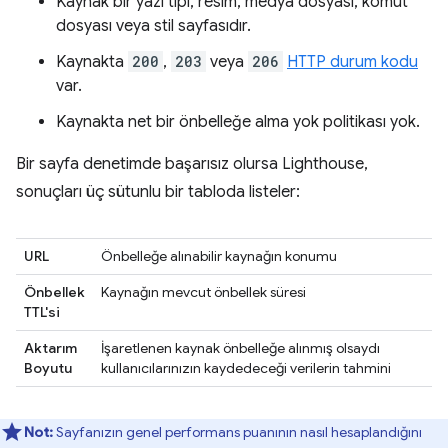
Kaynak bir yazı tipi, resim, medya dosyası, komut
dosyası veya stil sayfasıdır.
Kaynakta
200
,
203
veya
206
HTTP durum kodu
var.
Kaynakta net bir önbelleğe alma yok politikası yok.
Bir sayfa denetimde başarısız olursa Lighthouse,
sonuçları üç sütunlu bir tabloda listeler:
URL
Önbelleğe alınabilir kaynağın konumu
Önbellek
Kaynağın mevcut önbellek süresi
TTL'si
Aktarım
İşaretlenen kaynak önbelleğe alınmış olsaydı
Boyutu
kullanıcılarınızın kaydedeceği verilerin tahmini
Not:
Sayfanızın genel performans puanının nasıl hesaplandığını