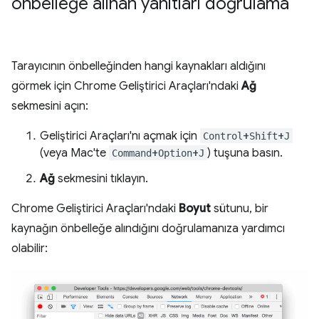
önbelleğe alınan yanıtları doğrulama
Tarayıcının önbelleğinden hangi kaynakları aldığını
görmek için Chrome Geliştirici Araçları'ndaki
Ağ
sekmesini açın:
Geliştirici Araçları'nı açmak için
+
+
Control
Shift
J
(veya Mac'te
+
+
) tuşuna basın.
Command
Option
J
Ağ
sekmesini tıklayın.
Chrome Geliştirici Araçları'ndaki
Boyut
sütunu, bir
kaynağın önbelleğe alındığını doğrulamanıza yardımcı
olabilir: