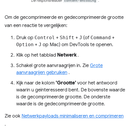
De responsheader
content-encoding
.
Om de gecomprimeerde en gedecomprimeerde grootte
van een reactie te vergelijken:
Druk op
Control
+
Shift
+
J
(of
Command
+
Option
+
J
op Mac) om DevTools te openen.
Klik op het tabblad
Netwerk
.
Schakel grote aanvraagrijen in. Zie
Grote
aanvraagrijen gebruiken
.
Kijk naar de kolom
'Grootte'
voor het antwoord
waarin u geïnteresseerd bent. De bovenste waarde
is de gecomprimeerde grootte. De onderste
waarde is de gedecomprimeerde grootte.
Zie ook
Netwerkpayloads minimaliseren en comprimeren
.