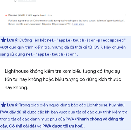
Lưu ý:
Đường liên kết
rel="apple-touch-icon-precomposed"
vượt qua quy trình kiểm tra, nhưng đã lỗi thời kể từ iOS 7. Hãy chuyển
sang sử dụng
.
rel="apple-touch-icon"
Lighthouse không kiểm tra xem biểu tượng có thực sự
tồn tại hay không hoặc biểu tượng có đúng kích thước
hay không.
Lưu ý:
Trong giao diện người dùng báo cáo Lighthouse, huy hiệu
PWA đầy đủ sẽ được cấp khi bạn vượt qua tất cả các quy trình kiểm tra
trong tất cả các danh mục phụ của PWA (
Nhanh chóng và đáng tin
cậy
,
Có thể cài đặt
và
PWA được tối ưu hoá
).