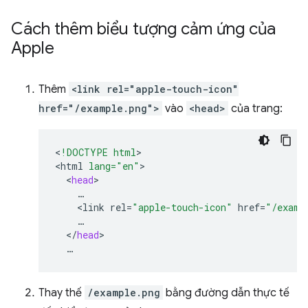
Cách thêm biểu tượng cảm ứng của
Apple
Thêm
<link rel="apple-touch-icon"
href="/example.png">
vào
<head>
của trang:
<
!DOCTYPE html
>

<
html
lang="en"
<
head
<
link
rel
=
"apple-touch-icon"
href
=
"/examp
<
/
head
Thay thế
/example.png
bằng đường dẫn thực tế