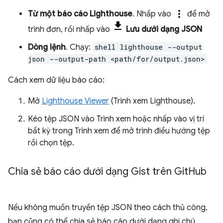
more_vert
Từ một báo cáo Lighthouse
. Nhấp vào
để mở
trình đơn, rồi nhấp vào
Lưu dưới dạng JSON
Dòng lệnh
. Chạy:
shell lighthouse --output
json --output-path <path/for/output.json>
Cách xem dữ liệu báo cáo:
Mở
Lighthouse Viewer
(Trình xem Lighthouse).
Kéo tệp JSON vào Trình xem hoặc nhấp vào vị trí
bất kỳ trong Trình xem để mở trình điều hướng tệp
rồi chọn tệp.
Chia sẻ báo cáo dưới dạng Gist trên Git
Hub
Nếu không muốn truyền tệp JSON theo cách thủ công,
bạn cũng có thể chia sẻ báo cáo dưới dạng ghi chú