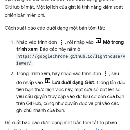
GitHub bí mật. Một lợi ích của gist là tính năng kiểm soát
phiên bản miễn phí.
Cách xuất báo cáo dưới dạng một bản tóm tắt:
more_vert
Nhấp vào trình đơn
, rồi nhấp vào
Mở trong
trình xem
. Báo cáo này nằm ở
https://googlechrome.github.io/lighthouse/v
iewer/
.
more_vert
Trong Trình xem, hãy nhấp vào trình đơn
, sau
đó nhấp vào
Lưu dưới dạng Gist
. Trong lần đầu
tiên bạn thực hiện việc này, một cửa sổ bật lên sẽ
yêu cầu quyền truy cập vào dữ liệu cơ bản của bạn
trên GitHub, cũng như quyền đọc và ghi vào các
ghi chú nhanh của bạn.
Để xuất báo cáo dưới dạng một bản tóm tắt từ phiên