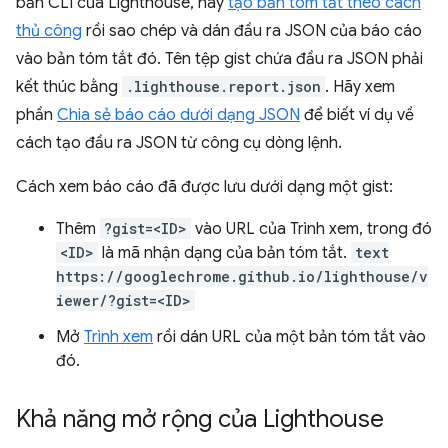
bản CLI của Lighthouse, hãy
tạo bản tóm tắt theo cách
thủ công
rồi sao chép và dán đầu ra JSON của báo cáo
vào bản tóm tắt đó. Tên tệp gist chứa đầu ra JSON phải
kết thúc bằng
.lighthouse.report.json
. Hãy xem
phần
Chia sẻ báo cáo dưới dạng JSON
để biết ví dụ về
cách tạo đầu ra JSON từ công cụ dòng lệnh.
Cách xem báo cáo đã được lưu dưới dạng một gist:
Thêm
?gist=<ID>
vào URL của Trình xem, trong đó
<ID>
là mã nhận dạng của bản tóm tắt.
text
https://googlechrome.github.io/lighthouse/v
iewer/?gist=<ID>
Mở
Trình xem
rồi dán URL của một bản tóm tắt vào
đó.
Khả năng mở rộng của Lighthouse