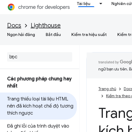
Tài liệu
Nghiên cứu
Docs
Lighthouse
Ngọn hải đăng
Bắt đầu
Kiểm tra hiệu suất
Kiểm tr
ngữ bạn ưu tiên. B
Các phương pháp chung hay
nhất
Trang chủ
Doc
Kiểm tra theo
Trang thiếu loại tài liệu HTML
nên đã kích hoạt chế độ tương
Trang
thích ngược
kích 
Đã ghi lỗi của trình duyệt vào