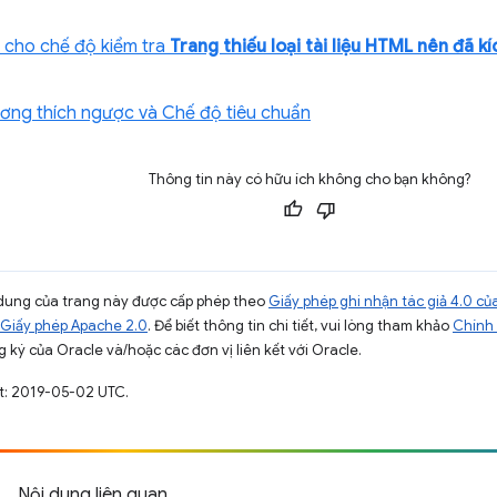
cho chế độ kiểm tra
Trang thiếu loại tài liệu HTML nên đã k
ơng thích ngược và Chế độ tiêu chuẩn
Thông tin này có hữu ích không cho bạn không?
ội dung của trang này được cấp phép theo
Giấy phép ghi nhận tác giả 4.0 
Giấy phép Apache 2.0
. Để biết thông tin chi tiết, vui lòng tham khảo
Chính 
 ký của Oracle và/hoặc các đơn vị liên kết với Oracle.
t: 2019-05-02 UTC.
Nội dung liên quan