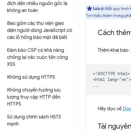
đích đến nhiều nguồn gốc là
Lưu ý:
Mỗi quy trình
không an toàn
Tìm hiểu thêm trong ph
Bao gồm các thư viện giao
diện người dùng Java
Script có
Cách thêm 
các lỗ hổng bảo mật đã biết
Đảm bảo CSP có khả năng
Thêm khai báo
chống lại các cuộc tấn công
XSS
<!DOCTYPE html>

Không sử dụng HTTPS
<html lang="en">
Không chuyển hướng lưu
lượng truy cập HTTP đến
HTTPS
Hãy đọc về
Doc
Sử dụng chính sách HSTS
mạnh
Tài nguyê