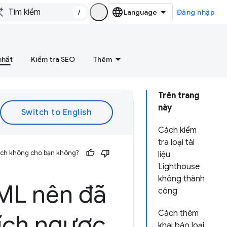
/
Đăng nhập
nhất
Kiểm tra SEO
Thêm
Trên trang
này
Cách kiểm
tra loại tài
 ích không cho bạn không?
liệu
Lighthouse
không thành
HTML nên đã
công
Cách thêm
hích ngược
khai báo loại