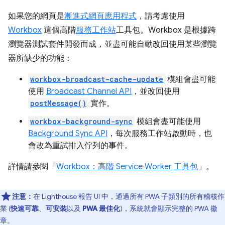
如果您的網頁是
漸進式網頁應用程式
，請考慮使用
Workbox
這個高階
服務工作站
工具包。Workbox 是根據跨
瀏覽器測試套件開發而成，並盡可能自動改回使用某些瀏覽
器所缺少的功能：
workbox-broadcast-cache-update
模組會盡可能
使用
Broadcast Channel API
，並改回使用
postMessage()
實作。
workbox-background-sync
模組會盡可能使用
Background Sync API
，每次服務工作站啟動時，也
會改為重試排入佇列的事件。
詳情請參閱「
Workbox：高階 Service Worker 工具包
」。
注意：
在 Lighthouse 報告 UI 中，通過所有 PWA 子類別的所有稽核作
業 (
快速可靠
、
可安裝
以及
PWA 最佳化
)，系統就會顯示完整的 PWA 徽
章。